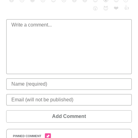
😄
😳
😁
😒
😎
😠
😆
😅
😉
😭
😇
😴
❤️
👍
😮
😈
Add Comment