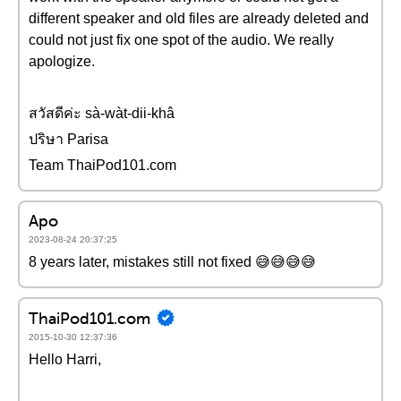
different speaker and old files are already deleted and
could not just fix one spot of the audio. We really
apologize.
สวัสดีค่ะ sà-wàt-dii-khâ
ปริษา Parisa
Team ThaiPod101.com
Apo
2023-08-24 20:37:25
8 years later, mistakes still not fixed 😅😅😅😅
ThaiPod101.com
2015-10-30 12:37:36
Hello Harri,