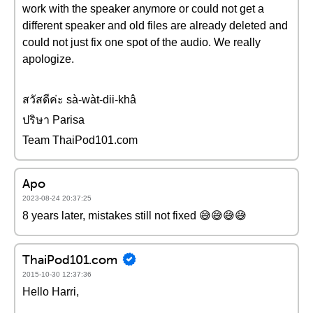
work with the speaker anymore or could not get a
different speaker and old files are already deleted and
could not just fix one spot of the audio. We really
apologize.
สวัสดีค่ะ sà-wàt-dii-khâ
ปริษา Parisa
Team ThaiPod101.com
Apo
2023-08-24 20:37:25
8 years later, mistakes still not fixed 😅😅😅😅
ThaiPod101.com
2015-10-30 12:37:36
Hello Harri,