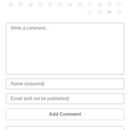
😄
😳
😁
😒
😎
😠
😆
😅
😉
😭
😇
😴
❤️
👍
😮
😈
Add Comment