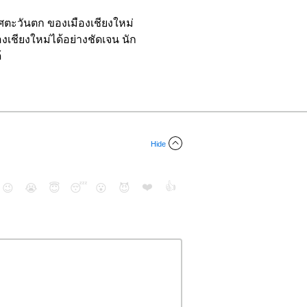
ทิศตะวันตก ของเมืองเชียงใหม่
องเชียงใหม่ได้อย่างชัดเจน นัก
้
Hide
❤️
👍
😉
😭
😇
😴
😮
😈