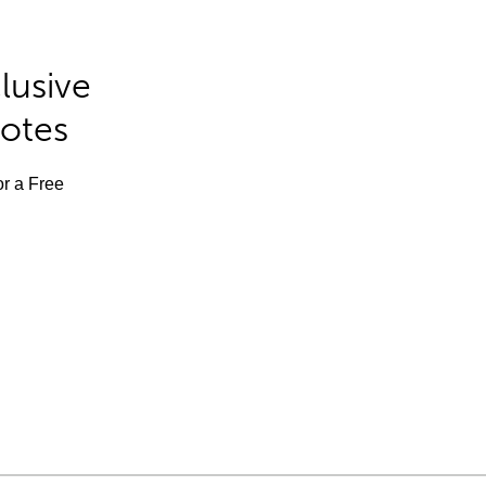
lusive
Notes
or a Free