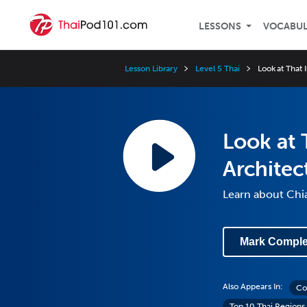
LESSONS
VOCABU
Lesson Library
Level 5 Thai
Look at That 
Look at 
Architec
Learn about Chi
Mark Comple
Also Appears In:
Co
Top 10 Thai Regions 