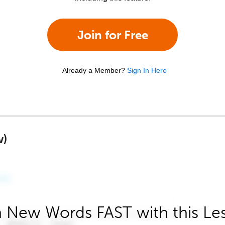
Join for Free
Already a Member?
Sign In Here
w)
 New Words FAST with this Le