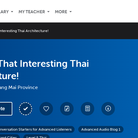
LARY
MY TEACHER
MORE
Interesting Thai Architecture!
That Interesting Thai
ture!
ang Mai Province
te
nversation Starters for Advanced Listeners
Advanced Audio Blog 1
and Cities
Level 5 Thai