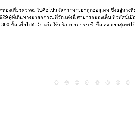
ที่นักท่องเที่ยวควรจะ ไปคือไปนมัสการพระธาตุดอยสุเทพ ซึ่งอยู่ทาง
929 ผู้ที่เดินทางมาสักการะที่วัดแห่งนี้ สามารถมองเห็น ทิวทัศน์เมื
300 ขั้น เพื่อไปยังวัด หรือใช้บริการ รถกระเช้าขึ้น-ลง ดอยสุเทพได
😄
😳
😁
😒
😎
😠
😆
😅