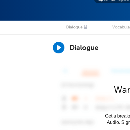
Dialogue
Vocabula
Dialogue
Wan
Get a breakd
Audio. Sig