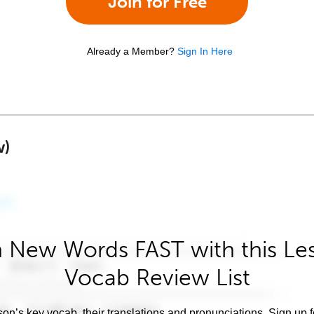
Join for Free
Already a Member?
Sign In Here
w)
 New Words FAST with this Le
Vocab Review List
son’s key vocab, their translations and pronunciations. Sign up 