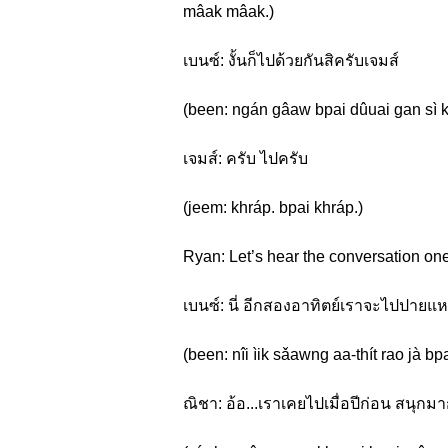
mâak mâak.)
เบนซ์: งั้นก็ไปด้วยกันสิครับเจมส์
(been: ngán gâaw bpai dûuai gan sì 
เจมส์: ครับ ไปครับ
(jeem: khráp. bpai khráp.)
Ryan: Let’s hear the conversation one
เบนซ์: นี่ อีกสองอาทิตย์เราจะไปปายแ
(been: nîi ìik sǎawng aa-thít rao jà bp
ณิชา: อ้อ...เราเคยไปเมื่อปีก่อน สนุก