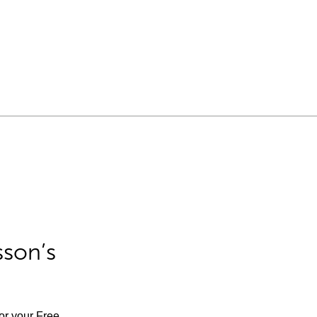
sson’s
for your Free