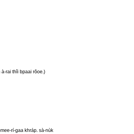
-rai thîi bpaai rǒoe.)
-mee-rí-gaa khráp. sà-nùk