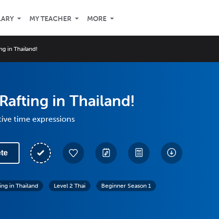
LARY
MY TEACHER
MORE
ng in Thailand!
 Rafting in Thailand!
tive time expressions
te
ing in Thailand
Level 2 Thai
Beginner Season 1