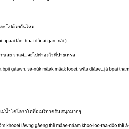
หละ ไปด้วยกันไหม
ai bpaai làe. bpai dûuai gan mǎi.)
มากๆเลย ว่าแต่...จะไปทำอะไรที่ปายเหรอ
 bpii gàawn. sà-nùk mâak mâak looei. wâa dtàae...jà bpai tham à
ที่แม่น้ำโคโลราโดที่อเมริกาครับ สนุกมากๆ
hǒm khooei lâwng gàeng thîi mâae-náam khoo-loo-raa-dôo thîi à