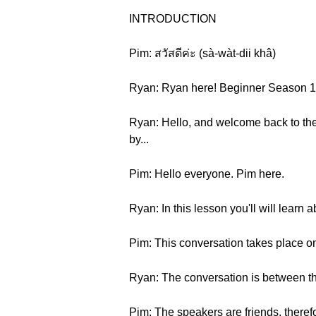
INTRODUCTION
Pim: สวัสดีค่ะ (sà-wàt-dii khâ)
Ryan: Ryan here! Beginner Season 1 ,
Ryan: Hello, and welcome back to the 
by...
Pim: Hello everyone. Pim here.
Ryan: In this lesson you'll will learn 
Pim: This conversation takes place o
Ryan: The conversation is between t
Pim: The speakers are friends, theref