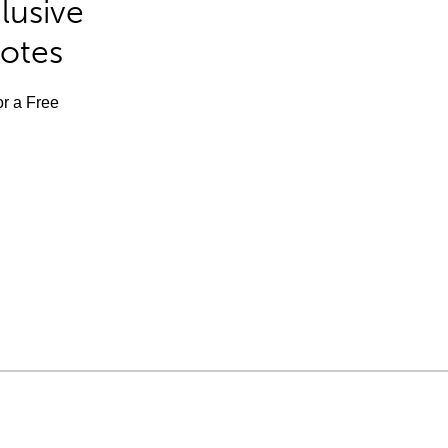
lusive
Notes
or a Free