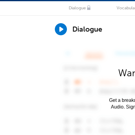
Dialogue
Vocabula
Dialogue
Wan
Get a breakd
Audio. Sig