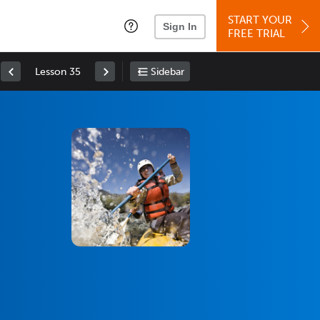
START YOUR
Sign In
FREE TRIAL
Lesson 35
Sidebar