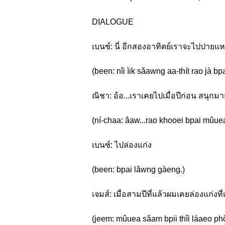
DIALOGUE
เบนซ์: นี่ อีกสองอาทิตย์เราจะไปปายแ
(been: nîi ìik sǎawng aa-thít rao jà bp
ณิชา: อ้อ...เราเคยไปเมื่อปีก่อน สนุก
(ní-chaa: âaw...rao khooei bpai mûuea
เบนซ์: ไปล่องแก่ง
(been: bpai lâwng gàeng.)
เจมส์: เมื่อสามปีที่แล้วผมเคยล่องแก่ง
(jeem: mûuea sǎam bpii thîi láaeo p