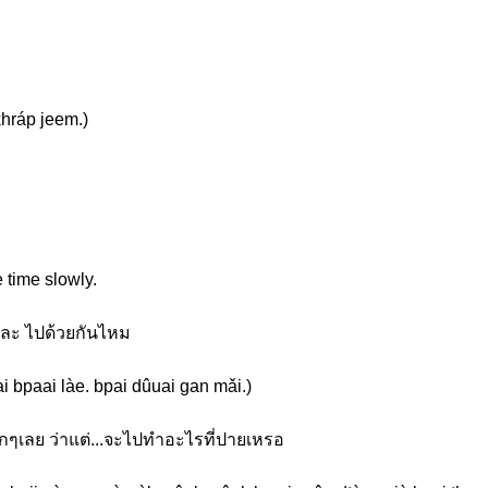
khráp jeem.)
 time slowly.
หละ ไปด้วยกันไหม
ai bpaai làe. bpai dûuai gan mǎi.)
มากๆเลย ว่าแต่...จะไปทำอะไรที่ปายเหรอ