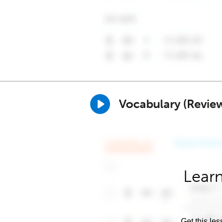
Vocabulary (Revie
Learn
Get this les