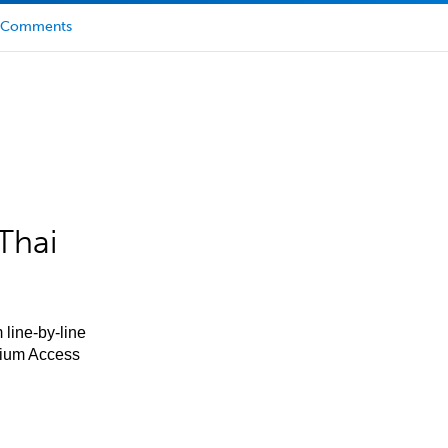
Comments
Thai
 line-by-line
mium Access