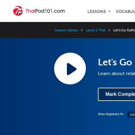
LESSONS
VOCABU
Lesson Library
Level 2 Thai
Let's Go Rafti
Let's Go
Learn about rela
Mark Comple
Also Appears In:
Liv