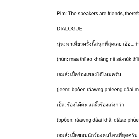
Pim: The speakers are friends, theref
DIALOGUE
นุ่น: มาเที่ยวครั้งนี้สนุกที่สุดเลย เอ้อ.
(nûn: maa thîiao khráng níi sà-nùk thî
เจมส์: เปิ้ลร้องเพลงได้ไหมครับ
(jeem: bpôen ráawng phleeng dâai mǎ
เปิ้ล: ร้องได้ค่ะ แต่ผึ้งร้องเก่งกว่า
(bpôen: ráawng dâai khâ. dtàae phû
เจมส์: เปิ้ลชอบนักร้องคนไหนที่สุดครับ