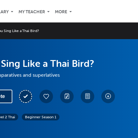
LARY
MY TEACHER
MORE
u Sing Like a Thai Bird?
Sing Like a Thai Bird?
paratives and superlatives
te
vel 2 Thai
Beginner Season 1