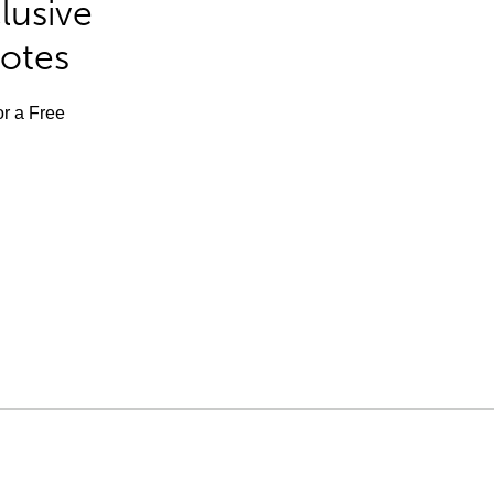
lusive
Notes
or a Free