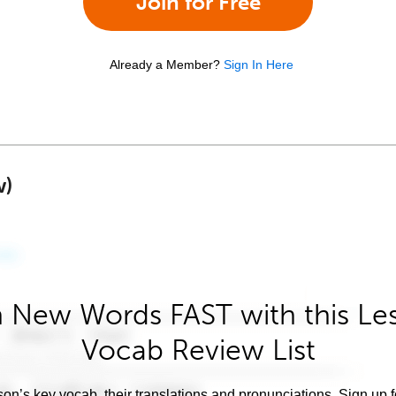
Join for Free
Already a Member?
Sign In Here
w)
 New Words FAST with this Le
Vocab Review List
son’s key vocab, their translations and pronunciations. Sign up 