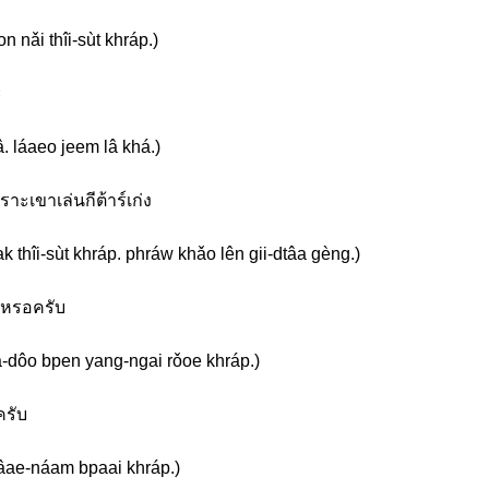
nǎi thîi-sùt khráp.)
ะ
â. láaeo jeem lâ khá.)
ะเขาเล่นกีต้าร์เก่ง
thîi-sùt khráp. phráw khǎo lên gii-dtâa gèng.)
งเหรอครับ
-dôo bpen yang-ngai rǒoe khráp.)
ครับ
âae-náam bpaai khráp.)