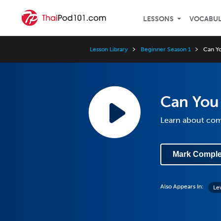
LESSONS
VOCABU
Lesson Library
Beginner Season 1
Can Yo
Can You 
Learn about com
Mark Comple
Also Appears In:
Le