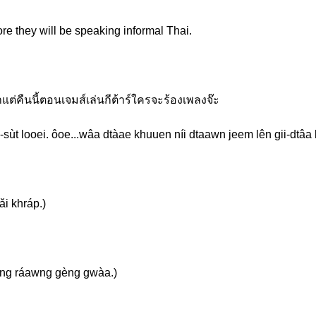
ore they will be speaking informal Thai.
..ว่าแต่คืนนี้ตอนเจมส์เล่นกีต้าร์ใครจะร้องเพลงจ๊ะ
i-sùt looei. ôoe...wâa dtàae khuuen níi dtaawn jeem lên gii-dtâa
i khráp.)
eng ráawng gèng gwàa.)