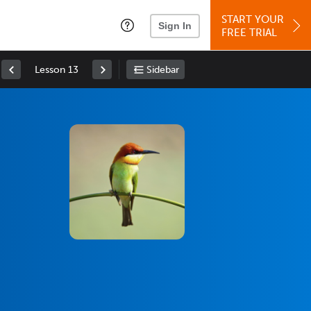
START YOUR
Sign In
FREE TRIAL
Lesson 13
Sidebar