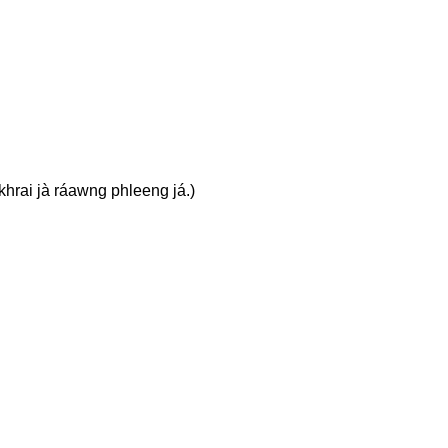
 khrai jà ráawng phleeng já.)