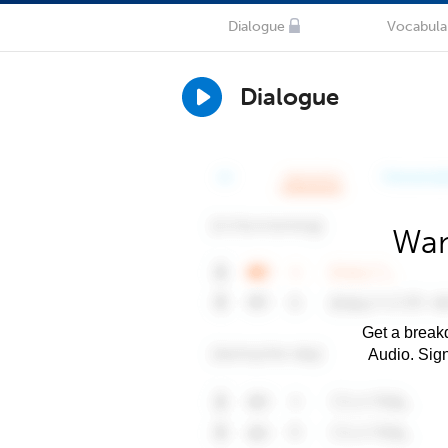
Dialogue
Vocabula
Dialogue
Wan
Get a breakd
Audio. Sig