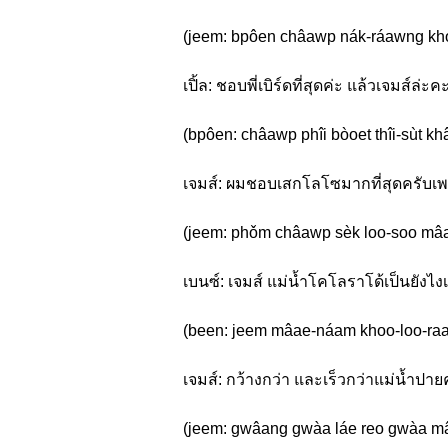
(jeem: bpôen châawp nák-ráawng khon 
เปิ้ล: ชอบพี่เบิร์ดที่สุดค่ะ แล้วเจมส์ล่ะค
(bpôen: châawp phîi bòoet thîi-sùt kh
เจมส์: ผมชอบเสกโลโซมากที่สุดครับเพรา
(jeem: phǒm châawp sèk loo-soo mâak 
เบนซ์: เจมส์ แม่น้ำโคโลราโด้เป็นยังไ
(been: jeem mâae-náam khoo-loo-raa
เจมส์: กว้างกว่า และเร็วกว่าแม่น้ำปาย
(jeem: gwâang gwàa láe reo gwàa m