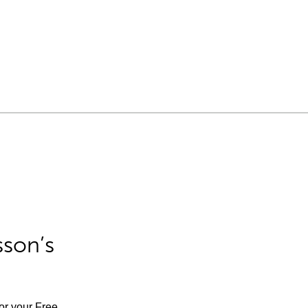
sson’s
for your Free