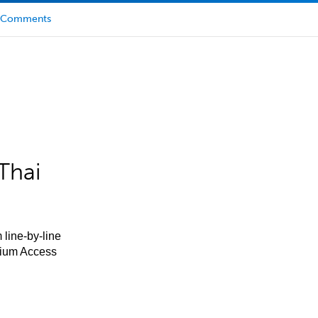
Comments
Thai
 line-by-line
mium Access