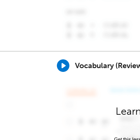
Vocabulary (Revie
Learn
Get this les