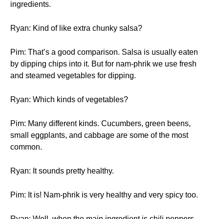
ingredients.
Ryan: Kind of like extra chunky salsa?
Pim: That’s a good comparison. Salsa is usually eaten
by dipping chips into it. But for nam-phrik we use fresh
and steamed vegetables for dipping.
Ryan: Which kinds of vegetables?
Pim: Many different kinds. Cucumbers, green beens,
small eggplants, and cabbage are some of the most
common.
Ryan: It sounds pretty healthy.
Pim: It is! Nam-phrik is very healthy and very spicy too.
Ryan: Well, when the main ingredient is chili peppers