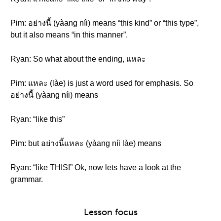
Pim: อย่างนี้ (yàang níi) means “this kind” or “this type”,
but it also means “in this manner”.
Ryan: So what about the ending, แหละ
Pim: แหละ (làe) is just a word used for emphasis. So
อย่างนี้ (yàang níi) means
Ryan: “like this”
Pim: but อย่างนี้แหละ (yàang níi làe) means
Ryan: “like THIS!” Ok, now lets have a look at the
grammar.
Lesson focus