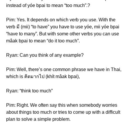
instead of yóe bpai to mean “too much”.?
Pim: Yes. It depends on which verb you use. With the
verb มี (mii) “to have” you have to use yóe, mii yóe bpai
“have to many”. But with some other verbs you can use
mâak bpai to mean “do it too much”.
Ryan: Can you think of any example?
Pim: Well, there’s one common phrase we have in Thai,
which is คิดมากไป (khít mâak bpai),
Ryan: “think too much”
Pim: Right. We often say this when somebody worries
about things too much or tries to come up with a difficult
plan to solve a simple problem.