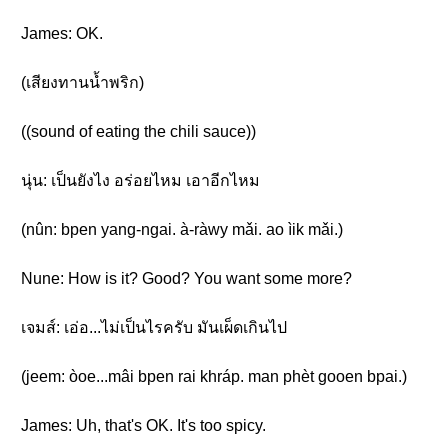
James: OK.
(เสียงทานน้ำพริก)
((sound of eating the chili sauce))
นุ่น: เป็นยังไง อร่อยไหม เอาอีกไหม
(nûn: bpen yang-ngai. à-ràwy mǎi. ao ìik mǎi.)
Nune: How is it? Good? You want some more?
เจมส์: เอ่อ...ไม่เป็นไรครับ มันเผ็ดเกินไป
(jeem: òoe...mâi bpen rai khráp. man phèt gooen bpai.)
James: Uh, that's OK. It's too spicy.