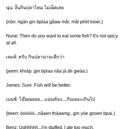
นุ่น: งั้นกินปลาไหม ไม่เผ็ดเลย
(nûn: ngán gin bplaa gâaw mǎi. mâi phèt looei.)
Nune: Then do you want to eat some fish? It's not spicy
at all.
เจมส์: ครับ กินปลาน่าจะดีกว่า
(jeem: khráp. gin bplaa nâa jà dii gwàa.)
James: Sure. Fish will be better.
เบนซ์: โอ๊ยยยยยย....แน่นท้อง....กินเยอะเกินไป
(been: óoiiiiiiii...nâaen tháawng...gin yóe gooen bpai.)
Benz: Ughhhhh...I'm stuffed. I ate too much.