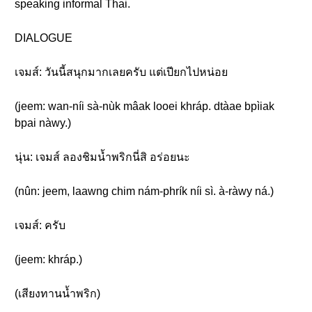
speaking informal Thai.
DIALOGUE
เจมส์: วันนี้สนุกมากเลยครับ แต่เปียกไปหน่อย
(jeem: wan-níi sà-nùk mâak looei khráp. dtàae bpìiak
bpai nàwy.)
นุ่น: เจมส์ ลองชิมน้ำพริกนี่สิ อร่อยนะ
(nûn: jeem, laawng chim nám-phrík níi sì. à-ràwy ná.)
เจมส์: ครับ
(jeem: khráp.)
(เสียงทานน้ำพริก)