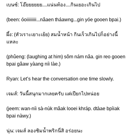
เบนซ์: โอ๊ยยยยยย....แน่นท้อง....กินเยอะเกินไป
(been: óoiiiiiiii...nâaen tháawng...gin yóe gooen bpai.)
ผึ้ง: (หัวเราะเยาะเย้ย) สมน้ำหน้า กินเร็วเกินไปก็อย่างนี้
แหละ
(phûeng: (laughing at him) sǒm nám nâa. gin reo gooen
bpai gâaw yàang níi làe.)
Ryan: Let’s hear the conversation one time slowly.
เจมส์: วันนี้สนุกมากเลยครับ แต่เปียกไปหน่อย
(jeem: wan-níi sà-nùk mâak looei khráp. dtàae bpìiak
bpai nàwy.)
นุ่น: เจมส์ ลองชิมน้ำพริกนี่สิ อร่อยนะ