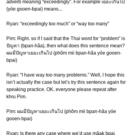
adverb meaning “exceedingly”. For example เยอะเกินไป
(yóe gooen-bpai) means...
Ryan: “exceedingly too much” or “way too many”
Pim: Right. so if I said that the Thai word for “problem” is
ปัญหา (bpan-hǎa), then what does this sentence mean?
ผมมีปัญหาเยอะเกินไป (phǒm mii bpan-hǎa yóe gooen-
bpai)
Ryan: “I have way too many problems.” Well, I hope this
isn’t actually the case but let’s try this sentence again for
speaking practice. OK, everyone please repeat after
khru Pim.
Pim: ผมมีปัญหาเยอะเกินไป (phǒm mii bpan-hǎa yóe
gooen-bpai)
Ryan: Is there any case where we’d use mâak bpai