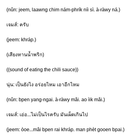
(nûn: jeem, laawng chim nám-phrík níi sì. à-ràwy ná.)
เจมส์: ครับ
(jeem: khráp.)
(เสียงทานน้ำพริก)
((sound of eating the chili sauce))
นุ่น: เป็นยังไง อร่อยไหม เอาอีกไหม
(nûn: bpen yang-ngai. à-ràwy mǎi. ao ìik mǎi.)
เจมส์: เอ่อ...ไม่เป็นไรครับ มันเผ็ดเกินไป
(jeem: òoe...mâi bpen rai khráp. man phèt gooen bpai.)