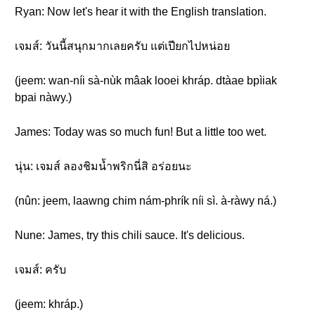
Ryan: Now let's hear it with the English translation.
เจมส์: วันนี้สนุกมากเลยครับ แต่เปียกไปหน่อย
(jeem: wan-níi sà-nùk mâak looei khráp. dtàae bpìiak
bpai nàwy.)
James: Today was so much fun! But a little too wet.
นุ่น: เจมส์ ลองชิมน้ำพริกนี่สิ อร่อยนะ
(nûn: jeem, laawng chim nám-phrík níi sì. à-ràwy ná.)
Nune: James, try this chili sauce. It's delicious.
เจมส์: ครับ
(jeem: khráp.)