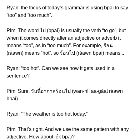
Ryan: the focus of today’s grammar is using bpai to say
“too” and “too much”.
Pim: The word ไป (bpai) is usually the verb “to go”, but
when it comes directly after an adjective or adverb it
means “too”, as in “too much”. For example, ร้อน
(ráawn) means “hot”, so ร้อนไป (ráawn bpai) means...
Ryan: “too hot”. Can we see how it gets used in a
sentence?
Pim: Sure. วันนี้อากาศร้อนไป (wan-níi aa-gàat ráawn
bpai).
Ryan: “The weather is too hot today.”
Pim: That’s right. And we use the same pattern with any
adjective. How about lék bpai?