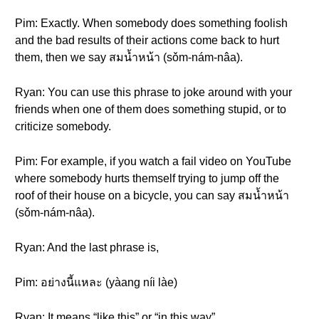
Pim: Exactly. When somebody does something foolish
and the bad results of their actions come back to hurt
them, then we say สมน้ำหน้า (sǒm-nám-nâa).
Ryan: You can use this phrase to joke around with your
friends when one of them does something stupid, or to
criticize somebody.
Pim: For example, if you watch a fail video on YouTube
where somebody hurts themself trying to jump off the
roof of their house on a bicycle, you can say สมน้ำหน้า
(sǒm-nám-nâa).
Ryan: And the last phrase is,
Pim: อย่างนี้แหละ (yàang níi làe)
Ryan: It means “like this” or “in this way”.