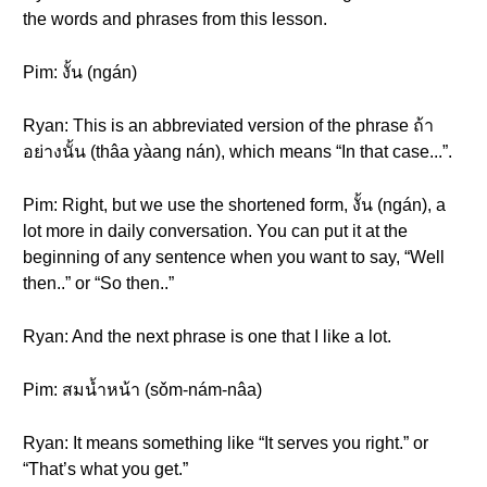
the words and phrases from this lesson.
Pim: งั้น (ngán)
Ryan: This is an abbreviated version of the phrase ถ้า
อย่างนั้น (thâa yàang nán), which means “In that case...”.
Pim: Right, but we use the shortened form, งั้น (ngán), a
lot more in daily conversation. You can put it at the
beginning of any sentence when you want to say, “Well
then..” or “So then..”
Ryan: And the next phrase is one that I like a lot.
Pim: สมน้ำหน้า (sǒm-nám-nâa)
Ryan: It means something like “It serves you right.” or
“That’s what you get.”