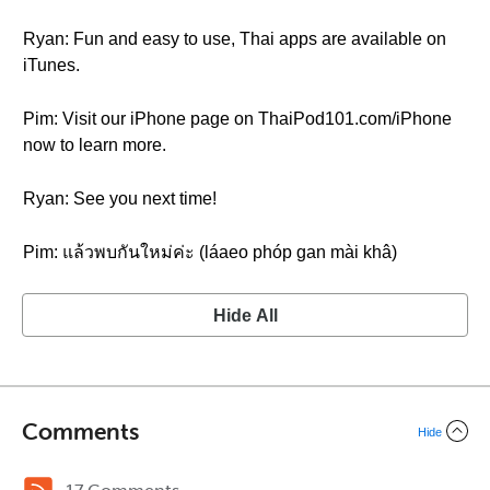
Ryan: Fun and easy to use, Thai apps are available on
iTunes.
Pim: Visit our iPhone page on ThaiPod101.com/iPhone
now to learn more.
Ryan: See you next time!
Pim: แล้วพบกันใหม่ค่ะ (láaeo phóp gan mài khâ)
Hide All
Comments
Hide