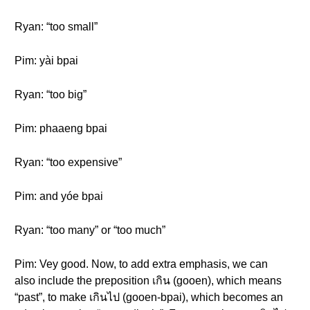
Ryan: “too small”
Pim: yài bpai
Ryan: “too big”
Pim: phaaeng bpai
Ryan: “too expensive”
Pim: and yóe bpai
Ryan: “too many” or “too much”
Pim: Vey good. Now, to add extra emphasis, we can
also include the preposition เกิน (gooen), which means
“past”, to make เกินไป (gooen-bpai), which becomes an