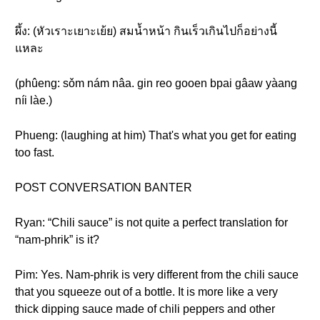
ผึ้ง: (หัวเราะเยาะเย้ย) สมน้ำหน้า กินเร็วเกินไปก็อย่างนี้
แหละ
(phûeng: sǒm nám nâa. gin reo gooen bpai gâaw yàang
níi làe.)
Phueng: (laughing at him) That's what you get for eating
too fast.
POST CONVERSATION BANTER
Ryan: “Chili sauce” is not quite a perfect translation for
“nam-phrik” is it?
Pim: Yes. Nam-phrik is very different from the chili sauce
that you squeeze out of a bottle. It is more like a very
thick dipping sauce made of chili peppers and other