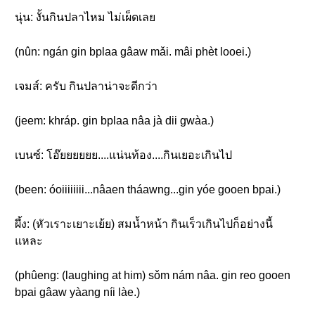
นุ่น: งั้นกินปลาไหม ไม่เผ็ดเลย
(nûn: ngán gin bplaa gâaw mǎi. mâi phèt looei.)
เจมส์: ครับ กินปลาน่าจะดีกว่า
(jeem: khráp. gin bplaa nâa jà dii gwàa.)
เบนซ์: โอ๊ยยยยยย....แน่นท้อง....กินเยอะเกินไป
(been: óoiiiiiiii...nâaen tháawng...gin yóe gooen bpai.)
ผึ้ง: (หัวเราะเยาะเย้ย) สมน้ำหน้า กินเร็วเกินไปก็อย่างนี้
แหละ
(phûeng: (laughing at him) sǒm nám nâa. gin reo gooen
bpai gâaw yàang níi làe.)