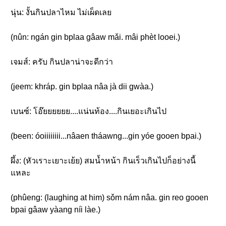
นุ่น: งั้นกินปลาไหม ไม่เผ็ดเลย
(nûn: ngán gin bplaa gâaw mǎi. mâi phèt looei.)
เจมส์: ครับ กินปลาน่าจะดีกว่า
(jeem: khráp. gin bplaa nâa jà dii gwàa.)
เบนซ์: โอ๊ยยยยยย....แน่นท้อง....กินเยอะเกินไป
(been: óoiiiiiiii...nâaen tháawng...gin yóe gooen bpai.)
ผึ้ง: (หัวเราะเยาะเย้ย) สมน้ำหน้า กินเร็วเกินไปก็อย่างนี้
แหละ
(phûeng: (laughing at him) sǒm nám nâa. gin reo gooen
bpai gâaw yàang níi làe.)