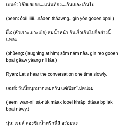
เบนซ์: โอ๊ยยยยยย....แน่นท้อง....กินเยอะเกินไป
(been: óoiiiiiiii...nâaen tháawng...gin yóe gooen bpai.)
ผึ้ง: (หัวเราะเยาะเย้ย) สมน้ำหน้า กินเร็วเกินไปก็อย่างนี้
แหละ
(phûeng: (laughing at him) sǒm nám nâa. gin reo gooen
bpai gâaw yàang níi làe.)
Ryan: Let’s hear the conversation one time slowly.
เจมส์: วันนี้สนุกมากเลยครับ แต่เปียกไปหน่อย
(jeem: wan-níi sà-nùk mâak looei khráp. dtàae bpìiak
bpai nàwy.)
นุ่น: เจมส์ ลองชิมน้ำพริกนี่สิ อร่อยนะ