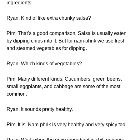
ingredients.
Ryan: Kind of like extra chunky salsa?
Pim: That’s a good comparison. Salsa is usually eaten
by dipping chips into it. But for nam-phrik we use fresh
and steamed vegetables for dipping.
Ryan: Which kinds of vegetables?
Pim: Many different kinds. Cucumbers, green beens,
small eggplants, and cabbage are some of the most
common.
Ryan: It sounds pretty healthy.
Pim: It is! Nam-phrik is very healthy and very spicy too.
Ryan: Well, when the main ingredient is chili peppers