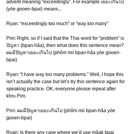
adverb meaning “exceedingly”. For example เยอะเกินไป
(yóe gooen-bpai) means...
Ryan: “exceedingly too much” or “way too many”
Pim: Right. so if I said that the Thai word for “problem” is
ปัญหา (bpan-hǎa), then what does this sentence mean?
ผมมีปัญหาเยอะเกินไป (phǒm mii bpan-hǎa yóe gooen-
bpai)
Ryan: “I have way too many problems.” Well, I hope this
isn’t actually the case but let’s try this sentence again for
speaking practice. OK, everyone please repeat after
khru Pim.
Pim: ผมมีปัญหาเยอะเกินไป (phǒm mii bpan-hǎa yóe
gooen-bpai)
Ryan: Is there any case where we’d use mâak bpai