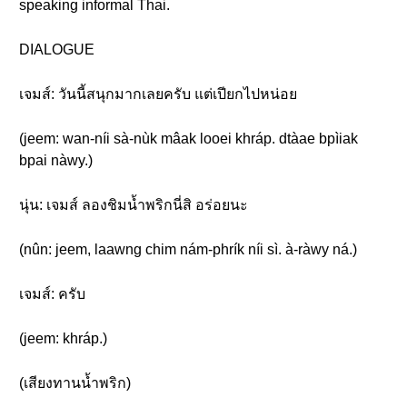
speaking informal Thai.
DIALOGUE
เจมส์: วันนี้สนุกมากเลยครับ แต่เปียกไปหน่อย
(jeem: wan-níi sà-nùk mâak looei khráp. dtàae bpìiak
bpai nàwy.)
นุ่น: เจมส์ ลองชิมน้ำพริกนี่สิ อร่อยนะ
(nûn: jeem, laawng chim nám-phrík níi sì. à-ràwy ná.)
เจมส์: ครับ
(jeem: khráp.)
(เสียงทานน้ำพริก)