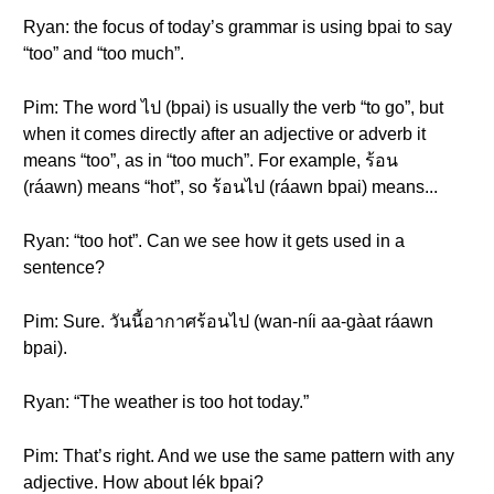
Ryan: the focus of today’s grammar is using bpai to say
“too” and “too much”.
Pim: The word ไป (bpai) is usually the verb “to go”, but
when it comes directly after an adjective or adverb it
means “too”, as in “too much”. For example, ร้อน
(ráawn) means “hot”, so ร้อนไป (ráawn bpai) means...
Ryan: “too hot”. Can we see how it gets used in a
sentence?
Pim: Sure. วันนี้อากาศร้อนไป (wan-níi aa-gàat ráawn
bpai).
Ryan: “The weather is too hot today.”
Pim: That’s right. And we use the same pattern with any
adjective. How about lék bpai?