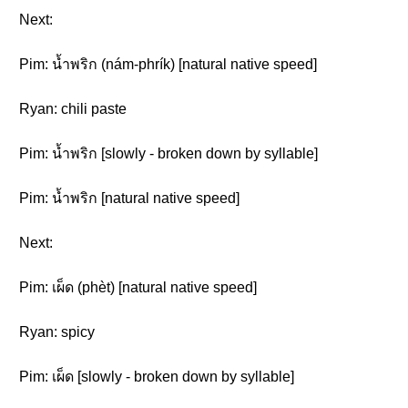
Next:
Pim: น้ำพริก (nám-phrík) [natural native speed]
Ryan: chili paste
Pim: น้ำพริก [slowly - broken down by syllable]
Pim: น้ำพริก [natural native speed]
Next:
Pim: เผ็ด (phèt) [natural native speed]
Ryan: spicy
Pim: เผ็ด [slowly - broken down by syllable]