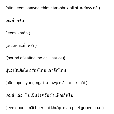
(nûn: jeem, laawng chim nám-phrík níi sì. à-ràwy ná.)
เจมส์: ครับ
(jeem: khráp.)
(เสียงทานน้ำพริก)
((sound of eating the chili sauce))
นุ่น: เป็นยังไง อร่อยไหม เอาอีกไหม
(nûn: bpen yang-ngai. à-ràwy mǎi. ao ìik mǎi.)
เจมส์: เอ่อ...ไม่เป็นไรครับ มันเผ็ดเกินไป
(jeem: òoe...mâi bpen rai khráp. man phèt gooen bpai.)