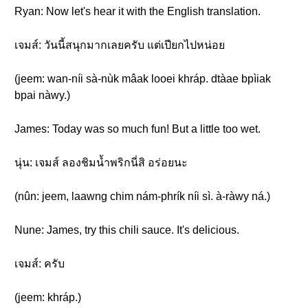
Ryan: Now let's hear it with the English translation.
เจมส์: วันนี้สนุกมากเลยครับ แต่เปียกไปหน่อย
(jeem: wan-níi sà-nùk mâak looei khráp. dtàae bpìiak
bpai nàwy.)
James: Today was so much fun! But a little too wet.
นุ่น: เจมส์ ลองชิมน้ำพริกนี่สิ อร่อยนะ
(nûn: jeem, laawng chim nám-phrík níi sì. à-ràwy ná.)
Nune: James, try this chili sauce. It's delicious.
เจมส์: ครับ
(jeem: khráp.)