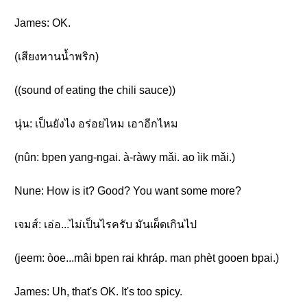
James: OK.
(เสียงทานน้ำพริก)
((sound of eating the chili sauce))
นุ่น: เป็นยังไง อร่อยไหม เอาอีกไหม
(nûn: bpen yang-ngai. à-ràwy mǎi. ao ìik mǎi.)
Nune: How is it? Good? You want some more?
เจมส์: เอ่อ...ไม่เป็นไรครับ มันเผ็ดเกินไป
(jeem: òoe...mâi bpen rai khráp. man phèt gooen bpai.)
James: Uh, that's OK. It's too spicy.