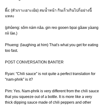
ผึ้ง: (หัวเราะเยาะเย้ย) สมน้ำหน้า กินเร็วเกินไปก็อย่างนี้
แหละ
(phûeng: sǒm nám nâa. gin reo gooen bpai gâaw yàang
níi làe.)
Phueng: (laughing at him) That's what you get for eating
too fast.
POST CONVERSATION BANTER
Ryan: “Chili sauce” is not quite a perfect translation for
“nam-phrik” is it?
Pim: Yes. Nam-phrik is very different from the chili sauce
that you squeeze out of a bottle. It is more like a very
thick dipping sauce made of chili peppers and other