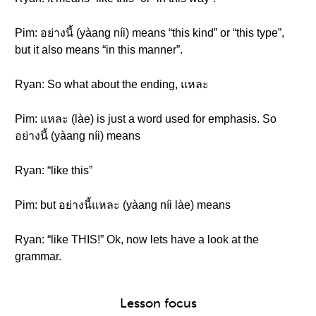
Pim: อย่างนี้ (yàang níi) means “this kind” or “this type”,
but it also means “in this manner”.
Ryan: So what about the ending, แหละ
Pim: แหละ (làe) is just a word used for emphasis. So
อย่างนี้ (yàang níi) means
Ryan: “like this”
Pim: but อย่างนี้แหละ (yàang níi làe) means
Ryan: “like THIS!” Ok, now lets have a look at the
grammar.
Lesson focus