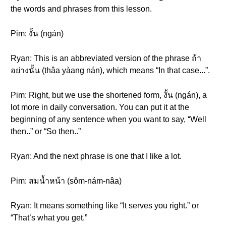
the words and phrases from this lesson.
Pim: งั้น (ngán)
Ryan: This is an abbreviated version of the phrase ถ้า
อย่างนั้น (thâa yàang nán), which means “In that case...”.
Pim: Right, but we use the shortened form, งั้น (ngán), a
lot more in daily conversation. You can put it at the
beginning of any sentence when you want to say, “Well
then..” or “So then..”
Ryan: And the next phrase is one that I like a lot.
Pim: สมน้ำหน้า (sǒm-nám-nâa)
Ryan: It means something like “It serves you right.” or
“That’s what you get.”