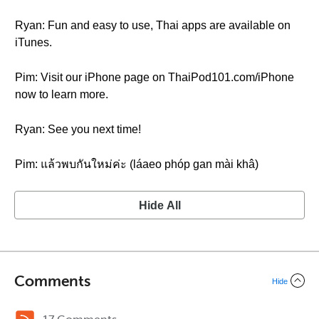
Ryan: Fun and easy to use, Thai apps are available on
iTunes.
Pim: Visit our iPhone page on ThaiPod101.com/iPhone
now to learn more.
Ryan: See you next time!
Pim: แล้วพบกันใหม่ค่ะ (láaeo phóp gan mài khâ)
Hide All
Comments
Hide