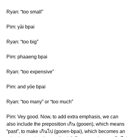
Ryan: “too small”
Pim: yài bpai
Ryan: “too big”
Pim: phaaeng bpai
Ryan: “too expensive”
Pim: and yóe bpai
Ryan: “too many” or “too much”
Pim: Vey good. Now, to add extra emphasis, we can
also include the preposition เกิน (gooen), which means
“past”, to make เกินไป (gooen-bpai), which becomes an