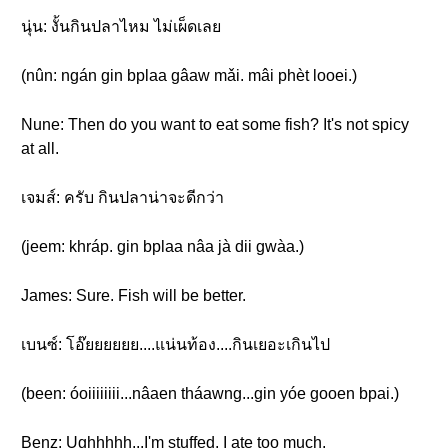
นุ่น: งั้นกินปลาไหม ไม่เผ็ดเลย
(nûn: ngán gin bplaa gâaw mǎi. mâi phèt looei.)
Nune: Then do you want to eat some fish? It's not spicy
at all.
เจมส์: ครับ กินปลาน่าจะดีกว่า
(jeem: khráp. gin bplaa nâa jà dii gwàa.)
James: Sure. Fish will be better.
เบนซ์: โอ๊ยยยยยย....แน่นท้อง....กินเยอะเกินไป
(been: óoiiiiiiii...nâaen tháawng...gin yóe gooen bpai.)
Benz: Ughhhhh...I'm stuffed. I ate too much.