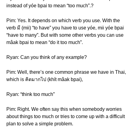
instead of yóe bpai to mean “too much”.?
Pim: Yes. It depends on which verb you use. With the
verb มี (mii) “to have” you have to use yóe, mii yóe bpai
“have to many”. But with some other verbs you can use
mâak bpai to mean “do it too much”.
Ryan: Can you think of any example?
Pim: Well, there’s one common phrase we have in Thai,
which is คิดมากไป (khít mâak bpai),
Ryan: “think too much”
Pim: Right. We often say this when somebody worries
about things too much or tries to come up with a difficult
plan to solve a simple problem.