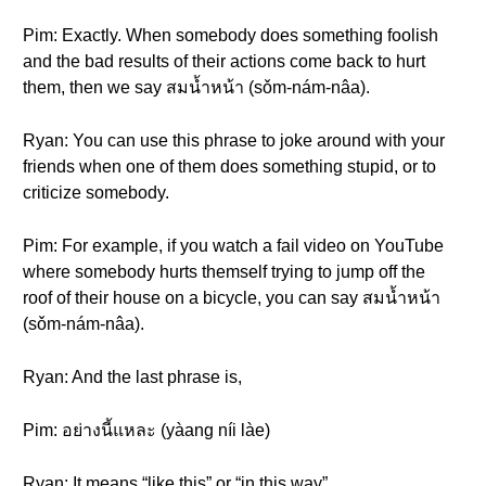
Pim: Exactly. When somebody does something foolish
and the bad results of their actions come back to hurt
them, then we say สมน้ำหน้า (sǒm-nám-nâa).
Ryan: You can use this phrase to joke around with your
friends when one of them does something stupid, or to
criticize somebody.
Pim: For example, if you watch a fail video on YouTube
where somebody hurts themself trying to jump off the
roof of their house on a bicycle, you can say สมน้ำหน้า
(sǒm-nám-nâa).
Ryan: And the last phrase is,
Pim: อย่างนี้แหละ (yàang níi làe)
Ryan: It means “like this” or “in this way”.