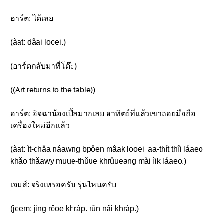
อาร์ต: ได้เลย
(àat: dâai looei.)
(อาร์ตกลับมาที่โต๊ะ)
((Art returns to the table))
อาร์ต: อิจฉาน้องเปิ้ลมากเลย อาทิตย์ที่แล้วเขาถอยมือถือ
เครื่องใหม่อีกแล้ว
(àat: ìt-chǎa náawng bpôen mâak looei. aa-thít thîi láaeo
khǎo thǎawy muue-thǔue khrûueang mài ìik láaeo.)
เจมส์: จริงเหรอครับ รุ่นไหนครับ
(jeem: jing rǒoe khráp. rûn nǎi khráp.)