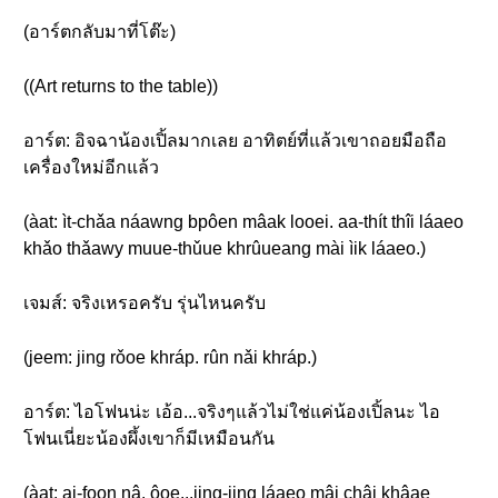
(อาร์ตกลับมาที่โต๊ะ)
((Art returns to the table))
อาร์ต: อิจฉาน้องเปิ้ลมากเลย อาทิตย์ที่แล้วเขาถอยมือถือ
เครื่องใหม่อีกแล้ว
(àat: ìt-chǎa náawng bpôen mâak looei. aa-thít thîi láaeo
khǎo thǎawy muue-thǔue khrûueang mài ìik láaeo.)
เจมส์: จริงเหรอครับ รุ่นไหนครับ
(jeem: jing rǒoe khráp. rûn nǎi khráp.)
อาร์ต: ไอโฟนน่ะ เอ้อ...จริงๆแล้วไม่ใช่แค่น้องเปิ้ลนะ ไอ
โฟนเนี่ยะน้องผึ้งเขาก็มีเหมือนกัน
(àat: ai-foon nâ. ôoe...jing-jing láaeo mâi châi khâae