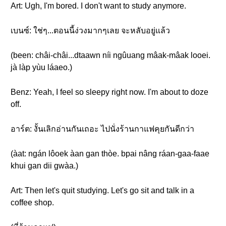
Art: Ugh, I'm bored. I don't want to study anymore.
เบนซ์: ใช่ๆ...ตอนนี้ง่วงมากๆเลย จะหลับอยู่แล้ว
(been: châi-châi...dtaawn níi ngûuang mâak-mâak looei.
jà làp yùu láaeo.)
Benz: Yeah, I feel so sleepy right now. I'm about to doze
off.
อาร์ต: งั้นเลิกอ่านกันเถอะ ไปนั่งร้านกาแฟคุยกันดีกว่า
(àat: ngán lôoek àan gan thòe. bpai nâng ráan-gaa-faae
khui gan dii gwàa.)
Art: Then let's quit studying. Let's go sit and talk in a
coffee shop.