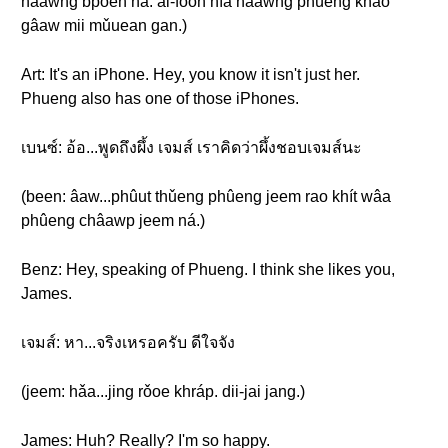
náawng bpôen ná. ai-foon nîa náawng phûeng khǎo
gâaw mii mǔuean gan.)
Art: It's an iPhone. Hey, you know it isn't just her.
Phueng also has one of those iPhones.
เบนซ์: อ้อ...พูดถึงผึ้ง เจมส์ เราคิดว่าผึ้งชอบเจมส์นะ
(been: âaw...phûut thǔeng phûeng jeem rao khít wâa
phûeng châawp jeem ná.)
Benz: Hey, speaking of Phueng. I think she likes you,
James.
เจมส์: หา...จริงเหรอครับ ดีใจจัง
(jeem: hǎa...jing rǒoe khráp. dii-jai jang.)
James: Huh? Really? I'm so happy.