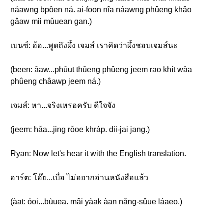
náawng bpôen ná. ai-foon nîa náawng phûeng khǎo
gâaw mii mǔuean gan.)
เบนซ์: อ้อ...พูดถึงผึ้ง เจมส์ เราคิดว่าผึ้งชอบเจมส์นะ
(been: âaw...phûut thǔeng phûeng jeem rao khít wâa
phûeng châawp jeem ná.)
เจมส์: หา...จริงเหรอครับ ดีใจจัง
(jeem: hǎa...jing rǒoe khráp. dii-jai jang.)
Ryan: Now let's hear it with the English translation.
อาร์ต: โอ๊ย...เบื่อ ไม่อยากอ่านหนังสือแล้ว
(àat: óoi...bùuea. mâi yàak àan nǎng-sǔue láaeo.)