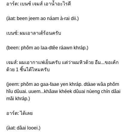
อาร์ต: เบนซ์ เจมส์ เอาน้ำอะไรดี
(àat: been jeem ao náam à-rai dii.)
เบนซ์: ผมเอาลาเต้ร้อนครับ
(been: phǒm ao laa-dtêe ráawn khráp.)
เจมส์: ผมเอากาแฟเย็นครับ แต่ว่าผมหิวด้วย อืม...ขอเค้ก
ด้วย 1 ชิ้นได้ไหมครับ
(jeem: phǒm ao gaa-faae yen khráp. dtàae wâa phǒm
hǐu dûuai. uuem...khǎaw khéek dûuai nùeng chín dâai
mǎi khráp.)
อาร์ต: ได้เลย
(àat: dâai looei.)