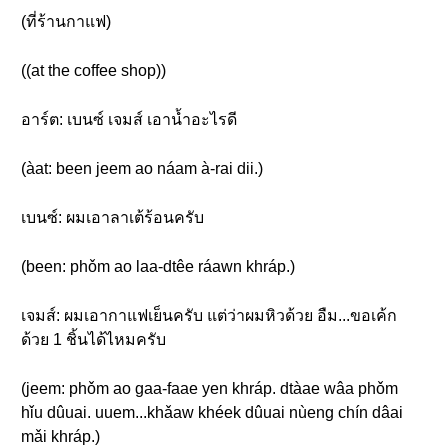
(ที่ร้านกาแฟ)
((at the coffee shop))
อาร์ต: เบนซ์ เจมส์ เอาน้ำอะไรดี
(àat: been jeem ao náam à-rai dii.)
เบนซ์: ผมเอาลาเต้ร้อนครับ
(been: phǒm ao laa-dtêe ráawn khráp.)
เจมส์: ผมเอากาแฟเย็นครับ แต่ว่าผมหิวด้วย อืม...ขอเค้ก
ด้วย 1 ชิ้นได้ไหมครับ
(jeem: phǒm ao gaa-faae yen khráp. dtàae wâa phǒm
hǐu dûuai. uuem...khǎaw khéek dûuai nùeng chín dâai
mǎi khráp.)