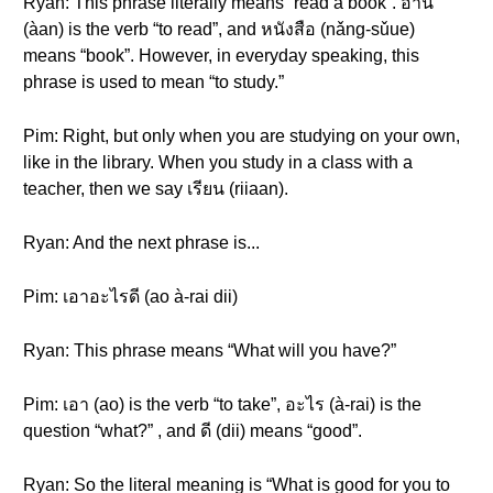
Ryan: This phrase literally means “read a book”. อ่าน
(àan) is the verb “to read”, and หนังสือ (nǎng-sǔue)
means “book”. However, in everyday speaking, this
phrase is used to mean “to study.”
Pim: Right, but only when you are studying on your own,
like in the library. When you study in a class with a
teacher, then we say เรียน (riiaan).
Ryan: And the next phrase is...
Pim: เอาอะไรดี (ao à-rai dii)
Ryan: This phrase means “What will you have?”
Pim: เอา (ao) is the verb “to take”, อะไร (à-rai) is the
question “what?” , and ดี (dii) means “good”.
Ryan: So the literal meaning is “What is good for you to