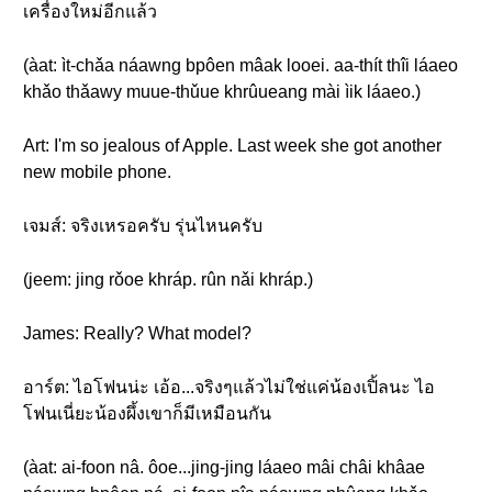
เครื่องใหม่อีกแล้ว
(àat: ìt-chǎa náawng bpôen mâak looei. aa-thít thîi láaeo
khǎo thǎawy muue-thǔue khrûueang mài ìik láaeo.)
Art: I'm so jealous of Apple. Last week she got another
new mobile phone.
เจมส์: จริงเหรอครับ รุ่นไหนครับ
(jeem: jing rǒoe khráp. rûn nǎi khráp.)
James: Really? What model?
อาร์ต: ไอโฟนน่ะ เอ้อ...จริงๆแล้วไม่ใช่แค่น้องเปิ้ลนะ ไอ
โฟนเนี่ยะน้องผึ้งเขาก็มีเหมือนกัน
(àat: ai-foon nâ. ôoe...jing-jing láaeo mâi châi khâae