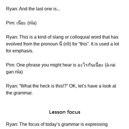
Ryan: And the last one is...
Pim: เนี่ยะ (nîa)
Ryan: This is a kind of slang or colloquial word that has
evolved from the pronoun นี่ (nîi) for “this”. It is used a lot
for emphasis.
Pim: One phrase you might hear is อะไรกันเนี่ยะ (à-rai
gan nîa)
Ryan: “What the heck is this!?” OK, let’s have a look at
the grammar.
Lesson focus
Ryan: The focus of today’s grammar is expressing