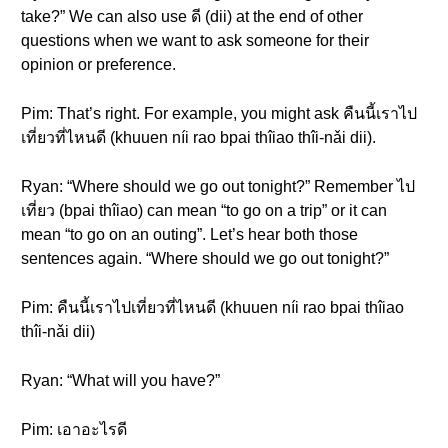
take?” We can also use ดี (dii) at the end of other
questions when we want to ask someone for their
opinion or preference.
Pim: That’s right. For example, you might ask คืนนี้เราไป
เที่ยวที่ไหนดี (khuuen níi rao bpai thîiao thîi-nǎi dii).
Ryan: “Where should we go out tonight?” Remember ไป
เที่ยว (bpai thîiao) can mean “to go on a trip” or it can
mean “to go on an outing”. Let’s hear both those
sentences again. “Where should we go out tonight?”
Pim: คืนนี้เราไปเที่ยวที่ไหนดี (khuuen níi rao bpai thîiao
thîi-nǎi dii)
Ryan: “What will you have?”
Pim: เอาอะไรดี