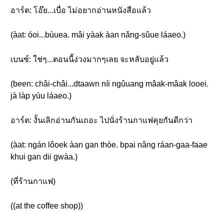
อาร์ต: โอ๊ย...เบื่อ ไม่อยากอ่านหนังสือแล้ว
(àat: óoi...bùuea. mâi yàak àan nǎng-sǔue láaeo.)
เบนซ์: ใช่ๆ...ตอนนี้ง่วงมากๆเลย จะหลับอยู่แล้ว
(been: châi-châi...dtaawn níi ngûuang mâak-mâak looei.
jà làp yùu láaeo.)
อาร์ต: งั้นเลิกอ่านกันเถอะ ไปนั่งร้านกาแฟคุยกันดีกว่า
(àat: ngán lôoek àan gan thòe. bpai nâng ráan-gaa-faae
khui gan dii gwàa.)
(ที่ร้านกาแฟ)
((at the coffee shop))