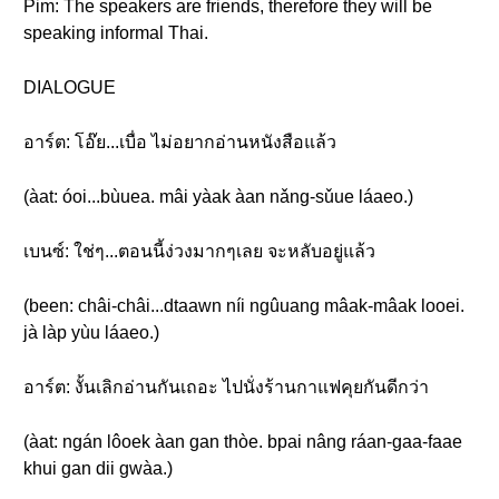
Pim: The speakers are friends, therefore they will be
speaking informal Thai.
DIALOGUE
อาร์ต: โอ๊ย...เบื่อ ไม่อยากอ่านหนังสือแล้ว
(àat: óoi...bùuea. mâi yàak àan nǎng-sǔue láaeo.)
เบนซ์: ใช่ๆ...ตอนนี้ง่วงมากๆเลย จะหลับอยู่แล้ว
(been: châi-châi...dtaawn níi ngûuang mâak-mâak looei.
jà làp yùu láaeo.)
อาร์ต: งั้นเลิกอ่านกันเถอะ ไปนั่งร้านกาแฟคุยกันดีกว่า
(àat: ngán lôoek àan gan thòe. bpai nâng ráan-gaa-faae
khui gan dii gwàa.)