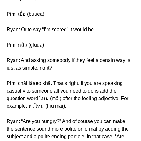
Pim: เบื่อ (bùuea)
Ryan: Or to say “I’m scared” it would be...
Pim: กลัว (gluua)
Ryan: And asking somebody if they feel a certain way is
just as simple, right?
Pim: châi láaeo khâ. That’s right. If you are speaking
casually to someone all you need to do is add the
question word ไหม (mǎi) after the feeling adjective. For
example, หิวไหม (hǐu mǎi),
Ryan: “Are you hungry?” And of course you can make
the sentence sound more polite or formal by adding the
subject and a polite ending particle. In that case, “Are