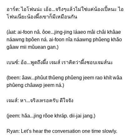
อาร์ต: ไอโฟนน่ะ เอ้อ...จริงๆแล้วไม่ใช่แค่น้องเปิ้ลนะ ไอ
โฟนเนี่ยะน้องผึ้งเขาก็มีเหมือนกัน
(àat: ai-foon nâ. ôoe...jing-jing láaeo mâi châi khâae
náawng bpôen ná. ai-foon nîa náawng phûeng khǎo
gâaw mii mǔuean gan.)
เบนซ์: อ้อ...พูดถึงผึ้ง เจมส์ เราคิดว่าผึ้งชอบเจมส์นะ
(been: âaw...phûut thǔeng phûeng jeem rao khít wâa
phûeng châawp jeem ná.)
เจมส์: หา...จริงเหรอครับ ดีใจจัง
(jeem: hǎa...jing rǒoe khráp. dii-jai jang.)
Ryan: Let’s hear the conversation one time slowly.