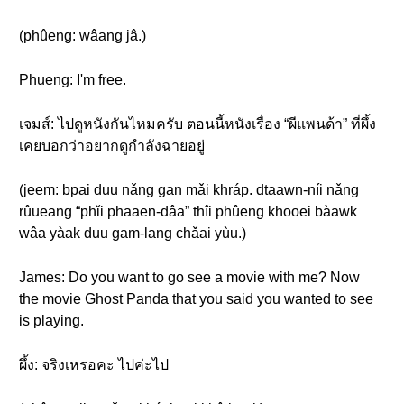
(phûeng: wâang jâ.)
Phueng: I'm free.
เจมส์: ไปดูหนังกันไหมครับ ตอนนี้หนังเรื่อง “ผีแพนด้า” ที่ผึ้ง
เคยบอกว่าอยากดูกำลังฉายอยู่
(jeem: bpai duu nǎng gan mǎi khráp. dtaawn-níi nǎng
rûueang “phǐi phaaen-dâa” thîi phûeng khooei bàawk
wâa yàak duu gam-lang chǎai yùu.)
James: Do you want to go see a movie with me? Now
the movie Ghost Panda that you said you wanted to see
is playing.
ผึ้ง: จริงเหรอคะ ไปค่ะไป