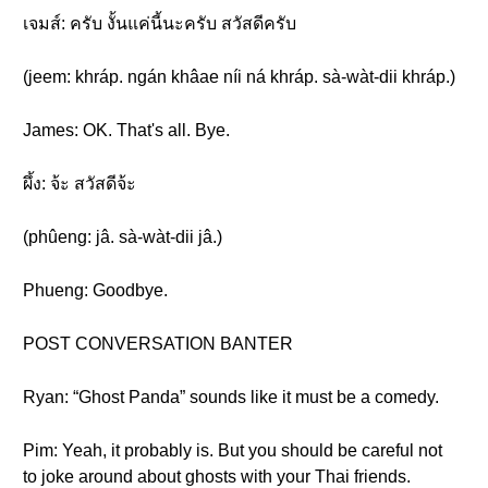
เจมส์: ครับ งั้นแค่นี้นะครับ สวัสดีครับ
(jeem: khráp. ngán khâae níi ná khráp. sà-wàt-dii khráp.)
James: OK. That's all. Bye.
ผึ้ง: จ้ะ สวัสดีจ้ะ
(phûeng: jâ. sà-wàt-dii jâ.)
Phueng: Goodbye.
POST CONVERSATION BANTER
Ryan: “Ghost Panda” sounds like it must be a comedy.
Pim: Yeah, it probably is. But you should be careful not
to joke around about ghosts with your Thai friends.