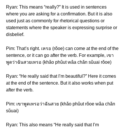
Ryan: This means “really?” It is used in sentences
where you are asking for a confirmation. But it is also
used just as commonly for rhetorical questions or
statements where the speaker is expressing surprise or
disbelief.
Pim: That’s right. เหรอ (rǒoe) can come at the end of the
sentence, or it can go after the verb. For example, เขา
พูดว่าฉันสวยเหรอ (khǎo phûut wâa chǎn sǔuai rǒoe)
Ryan: “He really said that I’m beautiful?” Here it comes
at the end of the sentence. But it also works when put
after the verb.
Pim: เขาพูดเหรอว่าฉันสวย (khǎo phûut rǒoe wâa chǎn
sǔuai)
Ryan: This also means “He really said that I’m