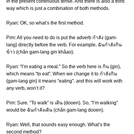
in the present continuous tense. And there is also a third
way which is just a combination of both methods.
Ryan: OK, so what’s the first method.
Pim: All you need to do is put the adverb กำลัง (gam-
lang) directly before the verb. For example, ฉันกำลังกิน
ข้าว (chǎn gam-lang gin khâao).
Ryan: “I’m eating a meal.” So the verb here is กิน (gin),
which means “to eat”. When we change it to กำลังกิน
(gam-lang gin) it means “eating”. and this will work with
any verb, won’t it?
Pim: Sure. “To walk” is เดิน (dooen). So, “I’m walking”
would be ฉันกำลังเดิน (chǎn gam-lang dooen).
Ryan: Well, that sounds easy enough. What’s the
second method?