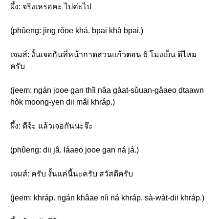
ผึ้ง: จริงเหรอคะ ไปค่ะไป
(phûeng: jing rǒoe khá. bpai khâ bpai.)
เจมส์: งั้นเจอกันที่หน้ากาดสวนแก้วตอน 6 โมงเย็น ดีไหม
ครับ
(jeem: ngán jooe gan thîi nâa gàat-sǔuan-gâaeo dtaawn
hòk moong-yen dii mǎi khráp.)
ผึ้ง: ดีจ้ะ แล้วเจอกันนะจ๊ะ
(phûeng: dii jâ. láaeo jooe gan ná já.)
เจมส์: ครับ งั้นแค่นี้นะครับ สวัสดีครับ
(jeem: khráp. ngán khâae níi ná khráp. sà-wàt-dii khráp.)