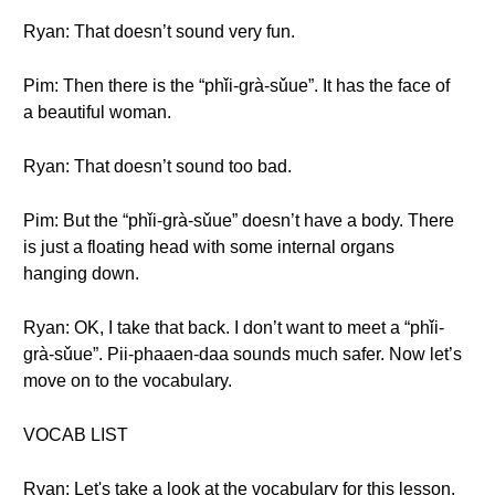
Ryan: That doesn’t sound very fun.
Pim: Then there is the “phǐi-grà-sǔue”. It has the face of
a beautiful woman.
Ryan: That doesn’t sound too bad.
Pim: But the “phǐi-grà-sǔue” doesn’t have a body. There
is just a floating head with some internal organs
hanging down.
Ryan: OK, I take that back. I don’t want to meet a “phǐi-
grà-sǔue”. Pii-phaaen-daa sounds much safer. Now let’s
move on to the vocabulary.
VOCAB LIST
Ryan: Let's take a look at the vocabulary for this lesson.