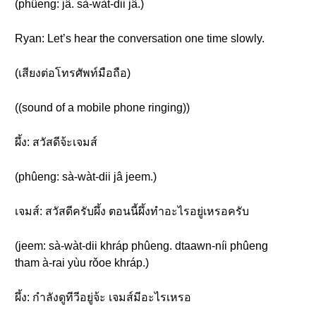
(phûeng: jâ. sà-wàt-dii jâ.)
Ryan: Let’s hear the conversation one time slowly.
(เสียงต่อโทรศัพท์มือถือ)
((sound of a mobile phone ringing))
ผึ้ง: สวัสดีจ้ะเจมส์
(phûeng: sà-wàt-dii jâ jeem.)
เจมส์: สวัสดีครับผึ้ง ตอนนี้ผึ้งทำอะไรอยู่เหรอครับ
(jeem: sà-wàt-dii khráp phûeng. dtaawn-níi phûeng
tham à-rai yùu rǒoe khráp.)
ผึ้ง: กำลังดูทีวีอยู่จ้ะ เจมส์มีอะไรเหรอ