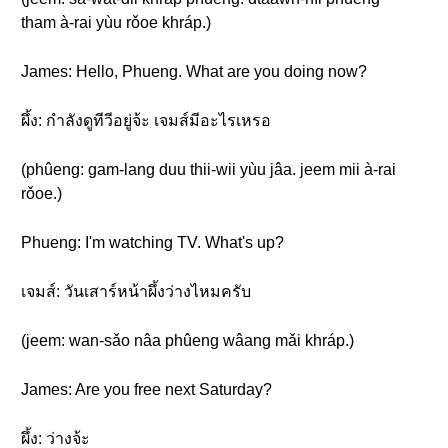
tham à-rai yùu rǒoe khráp.)
James: Hello, Phueng. What are you doing now?
ผึ้ง: กำลังดูทีวีอยู่จ้ะ เจมส์มีอะไรเหรอ
(phûeng: gam-lang duu thii-wii yùu jâa. jeem mii à-rai
rǒoe.)
Phueng: I'm watching TV. What's up?
เจมส์: วันเสาร์หน้าผึ้งว่างไหมครับ
(jeem: wan-sǎo nâa phûeng wâang mǎi khráp.)
James: Are you free next Saturday?
ผึ้ง: ว่างจ้ะ