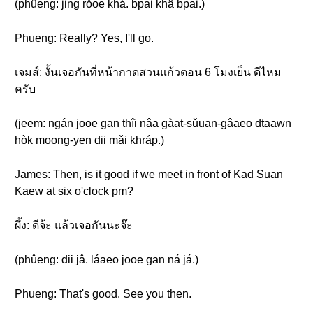
(phûeng: jing rǒoe khá. bpai khâ bpai.)
Phueng: Really? Yes, I'll go.
เจมส์: งั้นเจอกันที่หน้ากาดสวนแก้วตอน 6 โมงเย็น ดีไหม
ครับ
(jeem: ngán jooe gan thîi nâa gàat-sǔuan-gâaeo dtaawn
hòk moong-yen dii mǎi khráp.)
James: Then, is it good if we meet in front of Kad Suan
Kaew at six o'clock pm?
ผึ้ง: ดีจ้ะ แล้วเจอกันนะจ๊ะ
(phûeng: dii jâ. láaeo jooe gan ná já.)
Phueng: That's good. See you then.