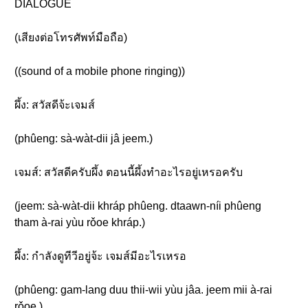
DIALOGUE
(เสียงต่อโทรศัพท์มือถือ)
((sound of a mobile phone ringing))
ผึ้ง: สวัสดีจ้ะเจมส์
(phûeng: sà-wàt-dii jâ jeem.)
เจมส์: สวัสดีครับผึ้ง ตอนนี้ผึ้งทำอะไรอยู่เหรอครับ
(jeem: sà-wàt-dii khráp phûeng. dtaawn-níi phûeng
tham à-rai yùu rǒoe khráp.)
ผึ้ง: กำลังดูทีวีอยู่จ้ะ เจมส์มีอะไรเหรอ
(phûeng: gam-lang duu thii-wii yùu jâa. jeem mii à-rai
rǒoe.)