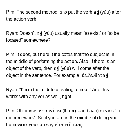
Pim: The second method is to put the verb อยู่ (yùu) after
the action verb.
Ryan: Doesn’t อยู่ (yùu) usually mean “to exist” or “to be
located” somewhere?
Pim: It does, but here it indicates that the subject is in
the middle of performing the action. Also, if there is an
object of the verb, then อยู่ (yùu) will come after the
object in the sentence. For example, ฉันกินข้าวอยู่
Ryan: “I’m in the middle of eating a meal.” And this
works with any ver as well, right.
Pim: Of course. ทำการบ้าน (tham gaan bâan) means “to
do homework”. So if you are in the middle of doing your
homework you can say ทำการบ้านอยู่