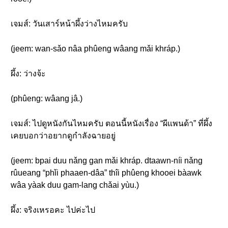
เจมส์: วันเสาร์หน้าผึ้งว่างไหมครับ
(jeem: wan-sǎo nâa phûeng wâang mǎi khráp.)
ผึ้ง: ว่างจ้ะ
(phûeng: wâang jâ.)
เจมส์: ไปดูหนังกันไหมครับ ตอนนี้หนังเรื่อง “ผีแพนด้า” ที่ผึ้ง
เคยบอกว่าอยากดูกำลังฉายอยู่
(jeem: bpai duu nǎng gan mǎi khráp. dtaawn-níi nǎng
rûueang “phǐi phaaen-dâa” thîi phûeng khooei bàawk
wâa yàak duu gam-lang chǎai yùu.)
ผึ้ง: จริงเหรอคะ ไปค่ะไป