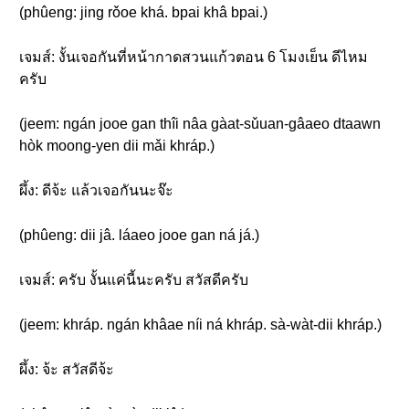
(phûeng: jing rǒoe khá. bpai khâ bpai.)
เจมส์: งั้นเจอกันที่หน้ากาดสวนแก้วตอน 6 โมงเย็น ดีไหม
ครับ
(jeem: ngán jooe gan thîi nâa gàat-sǔuan-gâaeo dtaawn
hòk moong-yen dii mǎi khráp.)
ผึ้ง: ดีจ้ะ แล้วเจอกันนะจ๊ะ
(phûeng: dii jâ. láaeo jooe gan ná já.)
เจมส์: ครับ งั้นแค่นี้นะครับ สวัสดีครับ
(jeem: khráp. ngán khâae níi ná khráp. sà-wàt-dii khráp.)
ผึ้ง: จ้ะ สวัสดีจ้ะ