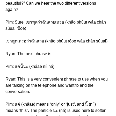
beautiful?” Can we hear the two different versions
again?
Pim: Sure. เขาพูดว่าฉันสวยเหรอ (khǎo phûut wâa chǎn
sǔuai rǒoe)
เขาพูดเหรอว่าฉันสวย (khǎo phûut rǒoe wâa chǎn sǔuai)
Ryan: The next phrase is...
Pim: แค่นี้นะ (khâae níi ná)
Ryan: This is a very convenient phrase to use when you
are talking on the telephone and want to end the
conversation.
Pim: แค่ (khâae) means “only” or “just”, and นี้ (níi)
means “this”. The particle นะ (ná) is used here to soften