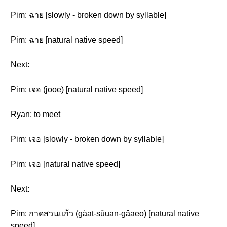
Pim: ฉาย [slowly - broken down by syllable]
Pim: ฉาย [natural native speed]
Next:
Pim: เจอ (jooe) [natural native speed]
Ryan: to meet
Pim: เจอ [slowly - broken down by syllable]
Pim: เจอ [natural native speed]
Next:
Pim: กาดสวนแก้ว (gàat-sǔuan-gâaeo) [natural native
speed]