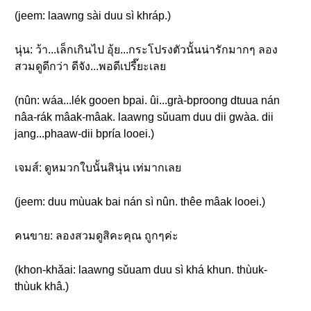
(jeem: laawng sài duu sì khráp.)
นุ่น: ว้า...เล็กเกินไป อุ้ย...กระโปรงตัวนั้นน่ารักมากๆ ลอง
สวมดูดีกว่า ดีจัง...พอดีเปรี๊ยะเลย
(nûn: wáa...lék gooen bpai. ûi...grà-bproong dtuua nán
nâa-rák mâak-mâak. laawng sǔuam duu dii gwàa. dii
jang...phaaw-dii bpría looei.)
เจมส์: ดูหมวกใบนั้นสินุ่น เท่มากเลย
(jeem: duu mùuak bai nán sì nûn. thêe mâak looei.)
คนขาย: ลองสวมดูสิคะคุณ ถูกๆค่ะ
(khon-khǎai: laawng sǔuam duu sì khá khun. thùuk-
thùuk khâ.)