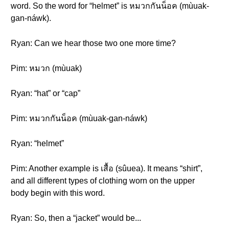
word. So the word for “helmet” is หมวกกันน็อค (mùuak-
gan-náwk).
Ryan: Can we hear those two one more time?
Pim: หมวก (mùuak)
Ryan: “hat” or “cap”
Pim: หมวกกันน็อค (mùuak-gan-náwk)
Ryan: “helmet”
Pim: Another example is เสื้อ (sûuea). It means “shirt”,
and all different types of clothing worn on the upper
body begin with this word.
Ryan: So, then a “jacket” would be...