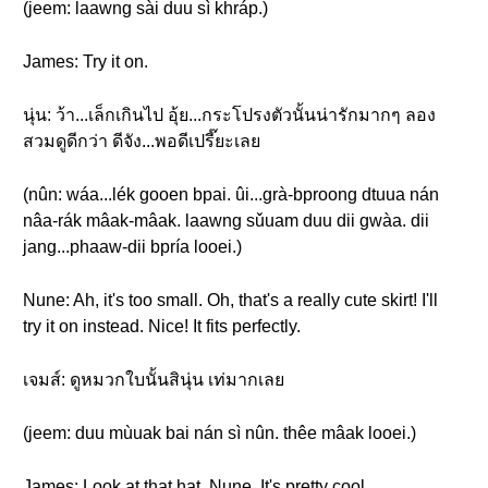
(jeem: laawng sài duu sì khráp.)
James: Try it on.
นุ่น: ว้า...เล็กเกินไป อุ้ย...กระโปรงตัวนั้นน่ารักมากๆ ลอง
สวมดูดีกว่า ดีจัง...พอดีเปรี๊ยะเลย
(nûn: wáa...lék gooen bpai. ûi...grà-bproong dtuua nán
nâa-rák mâak-mâak. laawng sǔuam duu dii gwàa. dii
jang...phaaw-dii bpría looei.)
Nune: Ah, it's too small. Oh, that's a really cute skirt! I'll
try it on instead. Nice! It fits perfectly.
เจมส์: ดูหมวกใบนั้นสินุ่น เท่มากเลย
(jeem: duu mùuak bai nán sì nûn. thêe mâak looei.)
James: Look at that hat, Nune. It's pretty cool.