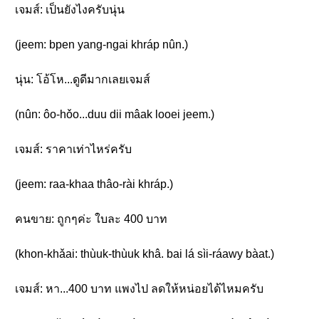
เจมส์: เป็นยังไงครับนุ่น
(jeem: bpen yang-ngai khráp nûn.)
นุ่น: โอ้โห...ดูดีมากเลยเจมส์
(nûn: ôo-hǒo...duu dii mâak looei jeem.)
เจมส์: ราคาเท่าไหร่ครับ
(jeem: raa-khaa thâo-rài khráp.)
คนขาย: ถูกๆค่ะ ใบละ 400 บาท
(khon-khǎai: thùuk-thùuk khâ. bai lá sìi-ráawy bàat.)
เจมส์: หา...400 บาท แพงไป ลดให้หน่อยได้ไหมครับ