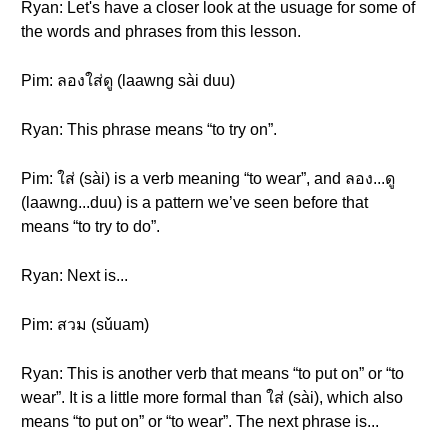
Ryan: Let's have a closer look at the usuage for some of
the words and phrases from this lesson.
Pim: ลองใส่ดู (laawng sài duu)
Ryan: This phrase means “to try on”.
Pim: ใส่ (sài) is a verb meaning “to wear”, and ลอง...ดู
(laawng...duu) is a pattern we’ve seen before that
means “to try to do”.
Ryan: Next is...
Pim: สวม (sǔuam)
Ryan: This is another verb that means “to put on” or “to
wear”. It is a little more formal than ใส่ (sài), which also
means “to put on” or “to wear”. The next phrase is...