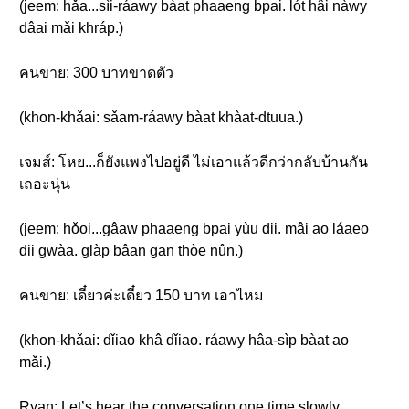
(jeem: hǎa...sìi-ráawy bàat phaaeng bpai. lót hâi nàwy
dâai mǎi khráp.)
คนขาย: 300 บาทขาดตัว
(khon-khǎai: sǎam-ráawy bàat khàat-dtuua.)
เจมส์: โหย...ก็ยังแพงไปอยู่ดี ไม่เอาแล้วดีกว่ากลับบ้านกัน
เถอะนุ่น
(jeem: hǒoi...gâaw phaaeng bpai yùu dii. mâi ao láaeo
dii gwàa. glàp bâan gan thòe nûn.)
คนขาย: เดี๋ยวค่ะเดี๋ยว 150 บาท เอาไหม
(khon-khǎai: dǐiao khâ dǐiao. ráawy hâa-sìp bàat ao
mǎi.)
Ryan: Let’s hear the conversation one time slowly.