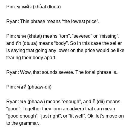
Pim: ขาดตัว (khàat dtuua)
Ryan: This phrase means “the lowest price”.
Pim: ขาด (khàat) means “torn”, “severed” or “missing”,
and ตัว (dtuua) means “body”. So in this case the seller
is saying that going any lower on the price would be like
tearing their body apart.
Ryan: Wow, that sounds severe. The fonal phrase is...
Pim: พอดี (phaaw-dii)
Ryan: พอ (phaaw) means “enough”, and ดี (dii) means
“good”. Together they form an adverb that can mean
“good enough”, “just right”, or “fit well”. Ok, let’s move on
to the grammar.