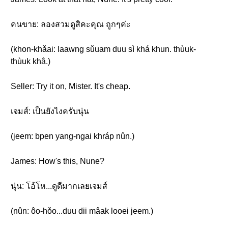
คนขาย: ลองสวมดูสิคะคุณ ถูกๆค่ะ
(khon-khǎai: laawng sǔuam duu sì khá khun. thùuk-
thùuk khâ.)
Seller: Try it on, Mister. It's cheap.
เจมส์: เป็นยังไงครับนุ่น
(jeem: bpen yang-ngai khráp nûn.)
James: How's this, Nune?
นุ่น: โอ้โห...ดูดีมากเลยเจมส์
(nûn: ôo-hǒo...duu dii mâak looei jeem.)