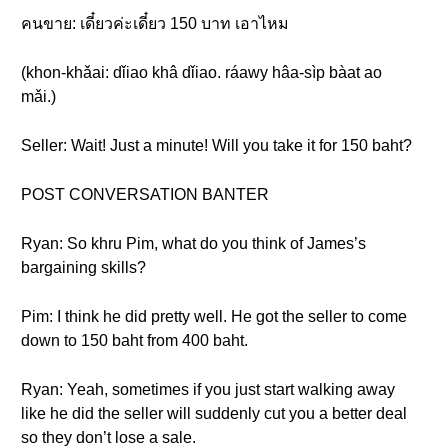
คนขาย: เดี๋ยวค่ะเดี๋ยว 150 บาท เอาไหม
(khon-khǎai: dǐiao khâ dǐiao. ráawy hâa-sìp bàat ao
mǎi.)
Seller: Wait! Just a minute! Will you take it for 150 baht?
POST CONVERSATION BANTER
Ryan: So khru Pim, what do you think of James’s
bargaining skills?
Pim: I think he did pretty well. He got the seller to come
down to 150 baht from 400 baht.
Ryan: Yeah, sometimes if you just start walking away
like he did the seller will suddenly cut you a better deal
so they don’t lose a sale.