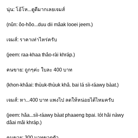
นุ่น: โอ้โห...ดูดีมากเลยเจมส์
(nûn: ôo-hǒo...duu dii mâak looei jeem.)
เจมส์: ราคาเท่าไหร่ครับ
(jeem: raa-khaa thâo-rài khráp.)
คนขาย: ถูกๆค่ะ ใบละ 400 บาท
(khon-khǎai: thùuk-thùuk khâ. bai lá sìi-ráawy bàat.)
เจมส์: หา...400 บาท แพงไป ลดให้หน่อยได้ไหมครับ
(jeem: hǎa...sìi-ráawy bàat phaaeng bpai. lót hâi nàwy
dâai mǎi khráp.)
คนขาย: 300 บาทขาดตัว