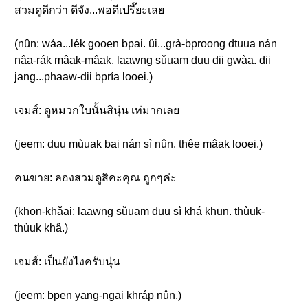
สวมดูดีกว่า ดีจัง...พอดีเปรี๊ยะเลย
(nûn: wáa...lék gooen bpai. ûi...grà-bproong dtuua nán
nâa-rák mâak-mâak. laawng sǔuam duu dii gwàa. dii
jang...phaaw-dii bpría looei.)
เจมส์: ดูหมวกใบนั้นสินุ่น เท่มากเลย
(jeem: duu mùuak bai nán sì nûn. thêe mâak looei.)
คนขาย: ลองสวมดูสิคะคุณ ถูกๆค่ะ
(khon-khǎai: laawng sǔuam duu sì khá khun. thùuk-
thùuk khâ.)
เจมส์: เป็นยังไงครับนุ่น
(jeem: bpen yang-ngai khráp nûn.)