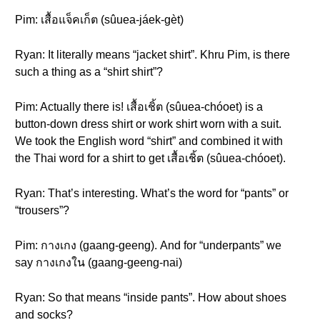
Pim: เสื้อแจ็คเก็ต (sûuea-jáek-gèt)
Ryan: It literally means “jacket shirt”. Khru Pim, is there
such a thing as a “shirt shirt”?
Pim: Actually there is! เสื้อเชิ้ต (sûuea-chóoet) is a
button-down dress shirt or work shirt worn with a suit.
We took the English word “shirt” and combined it with
the Thai word for a shirt to get เสื้อเชิ้ต (sûuea-chóoet).
Ryan: That’s interesting. What’s the word for “pants” or
“trousers”?
Pim: กางเกง (gaang-geeng). And for “underpants” we
say กางเกงใน (gaang-geeng-nai)
Ryan: So that means “inside pants”. How about shoes
and socks?