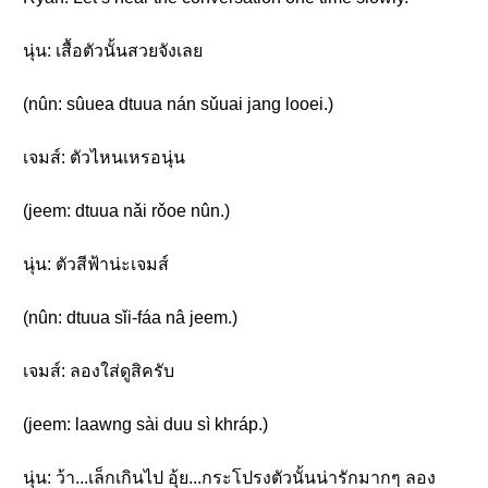
นุ่น: เสื้อตัวนั้นสวยจังเลย
(nûn: sûuea dtuua nán sǔuai jang looei.)
เจมส์: ตัวไหนเหรอนุ่น
(jeem: dtuua nǎi rǒoe nûn.)
นุ่น: ตัวสีฟ้าน่ะเจมส์
(nûn: dtuua sǐi-fáa nâ jeem.)
เจมส์: ลองใส่ดูสิครับ
(jeem: laawng sài duu sì khráp.)
นุ่น: ว้า...เล็กเกินไป อุ้ย...กระโปรงตัวนั้นน่ารักมากๆ ลอง