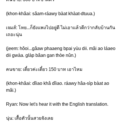
(khon-khǎai: sǎam-ráawy bàat khàat-dtuua.)
เจมส์: โหย...ก็ยังแพงไปอยู่ดี ไม่เอาแล้วดีกว่ากลับบ้านกัน
เถอะนุ่น
(jeem: hǒoi...gâaw phaaeng bpai yùu dii. mâi ao láaeo
dii gwàa. glàp bâan gan thòe nûn.)
คนขาย: เดี๋ยวค่ะเดี๋ยว 150 บาท เอาไหม
(khon-khǎai: dǐiao khâ dǐiao. ráawy hâa-sìp bàat ao
mǎi.)
Ryan: Now let's hear it with the English translation.
นุ่น: เสื้อตัวนั้นสวยจังเลย