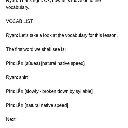
Ryan: That’s right. Ok, now let’s move on to the
vocabulary.
VOCAB LIST
Ryan: Let's take a look at the vocabulary for this lesson.
The first word we shall see is:
Pim: เสื้อ (sûuea) [natural native speed]
Ryan: shirt
Pim: เสื้อ [slowly - broken down by syllable]
Pim: เสื้อ [natural native speed]
Next: