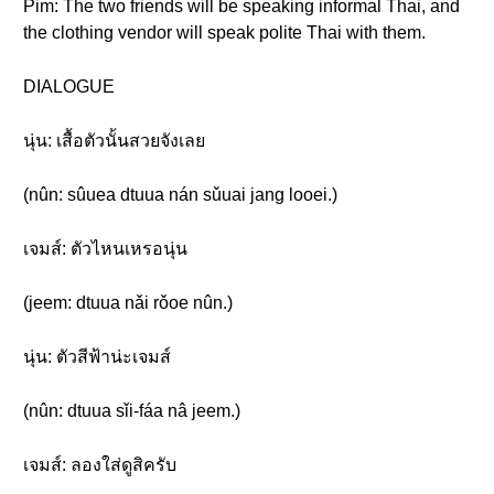
Pim: The two friends will be speaking informal Thai, and
the clothing vendor will speak polite Thai with them.
DIALOGUE
นุ่น: เสื้อตัวนั้นสวยจังเลย
(nûn: sûuea dtuua nán sǔuai jang looei.)
เจมส์: ตัวไหนเหรอนุ่น
(jeem: dtuua nǎi rǒoe nûn.)
นุ่น: ตัวสีฟ้าน่ะเจมส์
(nûn: dtuua sǐi-fáa nâ jeem.)
เจมส์: ลองใส่ดูสิครับ