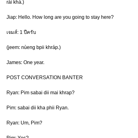
rài khá.)
Jiap: Hello. How long are you going to stay here?
เจมส์: 1 ปีครับ
(jeem: nùeng bpii khráp.)
James: One year.
POST CONVERSATION BANTER
Ryan: Pim sabai dii mai khrap?
Pim: sabai dii kha phii Ryan.
Ryan: Um, Pim?
Pim: Yes?