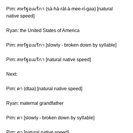
Pim: สหรัฐอเมริกา (sà-hà-rát-à-mee-rí-gaa) [natural
native speed]
Ryan: the United States of America
Pim: สหรัฐอเมริกา [slowly - broken down by syllable]
Pim: สหรัฐอเมริกา [natural native speed]
Next:
Pim: ตา (dtaa) [natural native speed]
Ryan: maternal grandfather
Pim: ตา [slowly - broken down by syllable]
Pim: ตา [natural native speed]