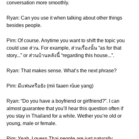
conversation more smoothly.
Ryan: Can you use it when talking about other things
besides people.
Pim: Of course. Anytime you want to shift the topic you
could use ส่วน. For example, ส่วนเรื่องนั้น “as for that
story...” or ส่วนบ้านหลังนี้ “regarding this house...”.
Ryan: That makes sense. What’s the next phrase?
Pim: มีแฟนหรือยัง (mii faaen rǔue yang)
Ryan: “Do you have a boyfriend or girlfriend?”. I can
almost guarantee that you’ll hear this question often if
you stay in Thailand for a while. Wether you’re old or
young, male or female.
Pim: Yeah, I guess Thai people are just naturally