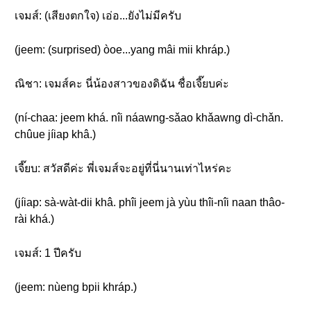
เจมส์: (เสียงตกใจ) เอ่อ...ยังไม่มีครับ
(jeem: (surprised) òoe...yang mâi mii khráp.)
ณิชา: เจมส์คะ นี่น้องสาวของดิฉัน ชื่อเจี๊ยบค่ะ
(ní-chaa: jeem khá. nîi náawng-sǎao khǎawng dì-chǎn.
chûue jíiap khâ.)
เจี๊ยบ: สวัสดีค่ะ พี่เจมส์จะอยู่ที่นี่นานเท่าไหร่คะ
(jíiap: sà-wàt-dii khâ. phîi jeem jà yùu thîi-nîi naan thâo-
rài khá.)
เจมส์: 1 ปีครับ
(jeem: nùeng bpii khráp.)