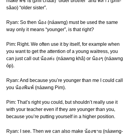
make พี่ชาย (phîi chaai) “older brother” and พี่สาว (phîi-
sǎao) “older sister”.
Ryan: So then น้อง (náawng) must be used the same
way only it means “younger”, is that right?
Pim: Right. We often use it by itself, for example when
you want to get the attention of a young waitress, you
can just call out น้องค่ะ (náawng khâ) or น้องๆ (náawng
óp).
Ryan: And because you’re younger than me I could call
you น้องพิมพ์ (náawng Pim).
Pim: That’s right you could, but shouldn’t really use it
with your teacher even if they are younger than you,
because you’re putting yourself in a higher position.
Ryan: I see. Then we can also make น้องชาย (náawng-