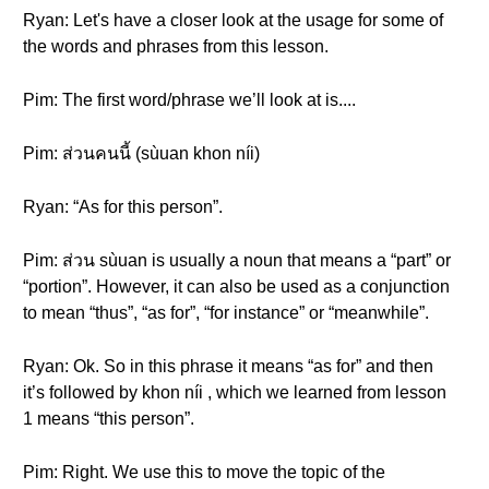
Ryan: Let's have a closer look at the usage for some of
the words and phrases from this lesson.
Pim: The first word/phrase we’ll look at is....
Pim: ส่วนคนนี้ (sùuan khon níi)
Ryan: “As for this person”.
Pim: ส่วน sùuan is usually a noun that means a “part” or
“portion”. However, it can also be used as a conjunction
to mean “thus”, “as for”, “for instance” or “meanwhile”.
Ryan: Ok. So in this phrase it means “as for” and then
it’s followed by khon níi , which we learned from lesson
1 means “this person”.
Pim: Right. We use this to move the topic of the