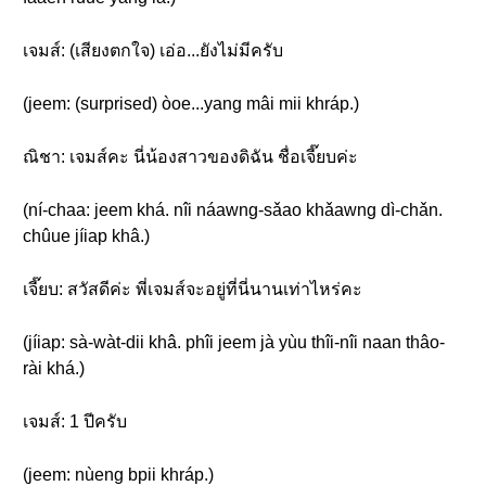
เจมส์: (เสียงตกใจ) เอ่อ...ยังไม่มีครับ
(jeem: (surprised) òoe...yang mâi mii khráp.)
ณิชา: เจมส์คะ นี่น้องสาวของดิฉัน ชื่อเจี๊ยบค่ะ
(ní-chaa: jeem khá. nîi náawng-sǎao khǎawng dì-chǎn.
chûue jíiap khâ.)
เจี๊ยบ: สวัสดีค่ะ พี่เจมส์จะอยู่ที่นี่นานเท่าไหร่คะ
(jíiap: sà-wàt-dii khâ. phîi jeem jà yùu thîi-nîi naan thâo-
rài khá.)
เจมส์: 1 ปีครับ
(jeem: nùeng bpii khráp.)