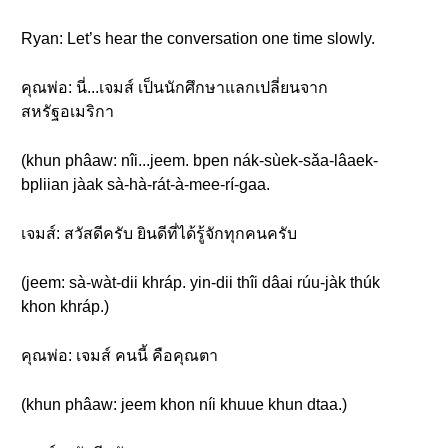
Ryan: Let’s hear the conversation one time slowly.
คุณพ่อ: นี่...เจมส์ เป็นนักศึกษาแลกเปลี่ยนจาก
สหรัฐอเมริกา
(khun phâaw: nîi...jeem. bpen nák-sùek-sǎa-lâaek-
bpliian jàak sà-hà-rát-à-mee-rí-gaa.
เจมส์: สวัสดีครับ ยินดีที่ได้รู้จักทุกคนครับ
(jeem: sà-wàt-dii khráp. yin-dii thîi dâai rúu-jàk thúk
khon khráp.)
คุณพ่อ: เจมส์ คนนี้ คือคุณตา
(khun phâaw: jeem khon níi khuue khun dtaa.)