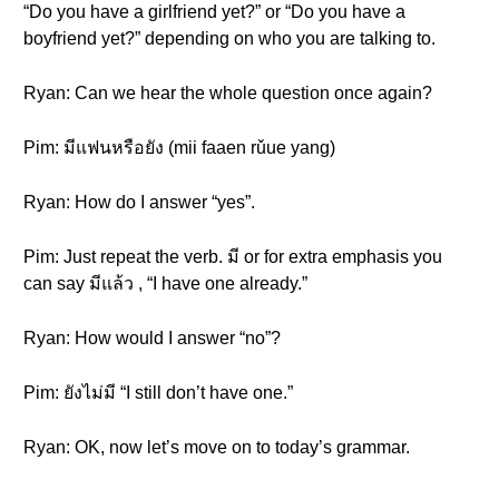
“Do you have a girlfriend yet?” or “Do you have a
boyfriend yet?” depending on who you are talking to.
Ryan: Can we hear the whole question once again?
Pim: มีแฟนหรือยัง (mii faaen rǔue yang)
Ryan: How do I answer “yes”.
Pim: Just repeat the verb. มี or for extra emphasis you
can say มีแล้ว , “I have one already.”
Ryan: How would I answer “no”?
Pim: ยังไม่มี “I still don’t have one.”
Ryan: OK, now let’s move on to today’s grammar.