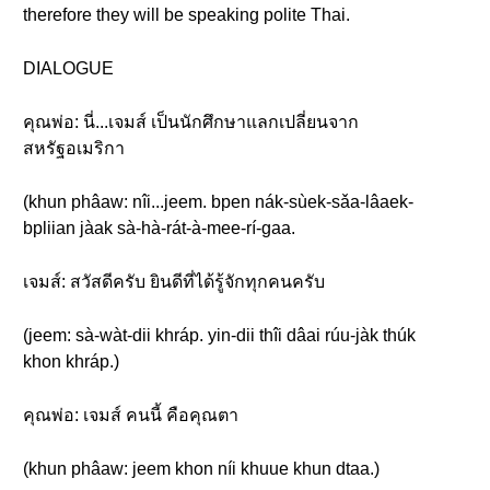
therefore they will be speaking polite Thai.
DIALOGUE
คุณพ่อ: นี่...เจมส์ เป็นนักศึกษาแลกเปลี่ยนจาก
สหรัฐอเมริกา
(khun phâaw: nîi...jeem. bpen nák-sùek-sǎa-lâaek-
bpliian jàak sà-hà-rát-à-mee-rí-gaa.
เจมส์: สวัสดีครับ ยินดีที่ได้รู้จักทุกคนครับ
(jeem: sà-wàt-dii khráp. yin-dii thîi dâai rúu-jàk thúk
khon khráp.)
คุณพ่อ: เจมส์ คนนี้ คือคุณตา
(khun phâaw: jeem khon níi khuue khun dtaa.)