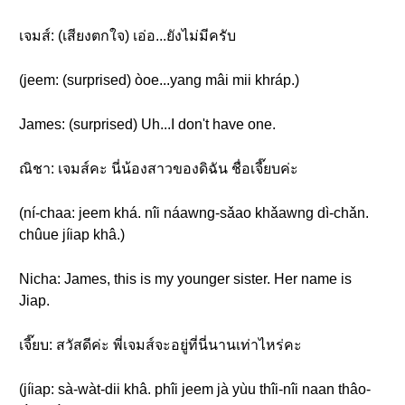
เจมส์: (เสียงตกใจ) เอ่อ...ยังไม่มีครับ
(jeem: (surprised) òoe...yang mâi mii khráp.)
James: (surprised) Uh...I don't have one.
ณิชา: เจมส์คะ นี่น้องสาวของดิฉัน ชื่อเจี๊ยบค่ะ
(ní-chaa: jeem khá. nîi náawng-sǎao khǎawng dì-chǎn.
chûue jíiap khâ.)
Nicha: James, this is my younger sister. Her name is
Jiap.
เจี๊ยบ: สวัสดีค่ะ พี่เจมส์จะอยู่ที่นี่นานเท่าไหร่คะ
(jíiap: sà-wàt-dii khâ. phîi jeem jà yùu thîi-nîi naan thâo-