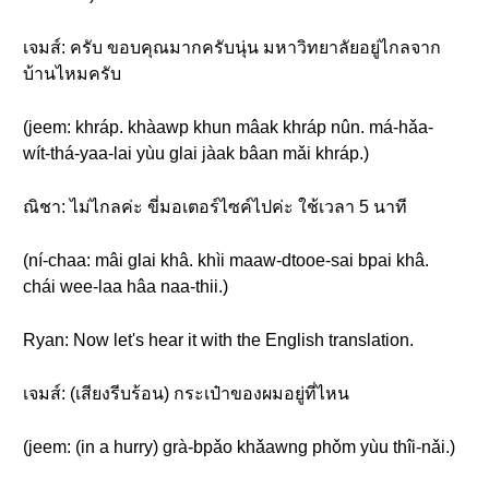
เจมส์: ครับ ขอบคุณมากครับนุ่น มหาวิทยาลัยอยู่ไกลจาก
บ้านไหมครับ
(jeem: khráp. khàawp khun mâak khráp nûn. má-hǎa-
wít-thá-yaa-lai yùu glai jàak bâan mǎi khráp.)
ณิชา: ไม่ไกลค่ะ ขี่มอเตอร์ไซค์ไปค่ะ ใช้เวลา 5 นาที
(ní-chaa: mâi glai khâ. khìi maaw-dtooe-sai bpai khâ.
chái wee-laa hâa naa-thii.)
Ryan: Now let's hear it with the English translation.
เจมส์: (เสียงรีบร้อน) กระเป๋าของผมอยู่ที่ไหน
(jeem: (in a hurry) grà-bpǎo khǎawng phǒm yùu thîi-nǎi.)