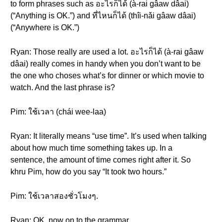
to form phrases such as อะไรก็ได้ (à-rai gâaw dâai)
(“Anything is OK.”) and ที่ไหนก็ได้ (thîi-nǎi gâaw dâai)
(“Anywhere is OK.”)
Ryan: Those really are used a lot. อะไรก็ได้ (à-rai gâaw
dâai) really comes in handy when you don’t want to be
the one who choses what’s for dinner or which movie to
watch. And the last phrase is?
Pim: ใช้เวลา (chái wee-laa)
Ryan: It literally means “use time”. It’s used when talking
about how much time something takes up. In a
sentence, the amount of time comes right after it. So
khru Pim, how do you say “It took two hours.”
Pim: ใช้เวลาสองชั่วโมงๆ.
Ryan: OK, now on to the grammar.