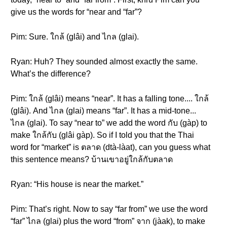
give us the words for “near and “far”?
Pim: Sure. ใกล้ (glâi) and ไกล (glai).
Ryan: Huh? They sounded almost exactly the same.
What’s the difference?
Pim: ใกล้ (glâi) means “near”. It has a falling tone.... ใกล้
(glâi). And ไกล (glai) means “far”. It has a mid-tone...
ไกล (glai). To say “near to” we add the word กับ (gàp) to
make ใกล้กับ (glâi gàp). So if I told you that the Thai
word for “market” is ตลาด (dtà-làat), can you guess what
this sentence means? บ้านเขาอยู่ใกล้กับตลาด
Ryan: “His house is near the market.”
Pim: That’s right. Now to say “far from” we use the word
“far” ไกล (glai) plus the word “from” จาก (jàak), to make