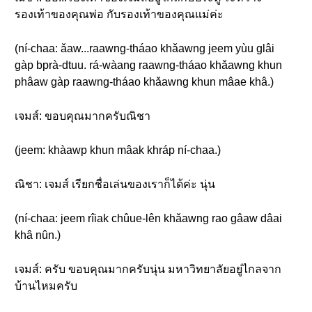
รองเท้าของคุณพ่อ กับรองเท้าของคุณแม่ค่ะ
(ní-chaa: ǎaw...raawng-tháao khǎawng jeem yùu glâi
gàp bprà-dtuu. rá-wàang raawng-tháao khǎawng khun
phâaw gàp raawng-tháao khǎawng khun mâae khâ.)
เจมส์: ขอบคุณมากครับณิชา
(jeem: khàawp khun mâak khráp ní-chaa.)
ณิชา: เจมส์ เรียกชื่อเล่นของเราก็ได้ค่ะ นุ่น
(ní-chaa: jeem rîiak chûue-lên khǎawng rao gâaw dâai
khâ nûn.)
เจมส์: ครับ ขอบคุณมากครับนุ่น มหาวิทยาลัยอยู่ไกลจาก
บ้านไหมครับ