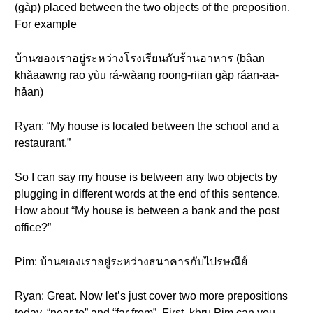
(gàp) placed between the two objects of the preposition.
For example
บ้านของเราอยู่ระหว่างโรงเรียนกับร้านอาหาร (bâan
khǎaawng rao yùu rá-wàang roong-riian gàp ráan-aa-
hǎan)
Ryan: “My house is located between the school and a
restaurant.”
So I can say my house is between any two objects by
plugging in different words at the end of this sentence.
How about “My house is between a bank and the post
office?”
Pim: บ้านของเราอยู่ระหว่างธนาคารกับไปรษณีย์
Ryan: Great. Now let’s just cover two more prepositions
today, “near to” and “far from”. First, khru Pim can you