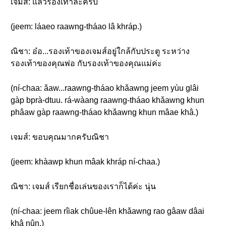
เจมส์: แล้วรองเท้าล่ะครับ
(jeem: láaeo raawng-tháao lâ khráp.)
ณิชา: อ๋อ...รองเท้าของเจมส์อยู่ใกล้กับประตู ระหว่าง
รองเท้าของคุณพ่อ กับรองเท้าของคุณแม่ค่ะ
(ní-chaa: ǎaw...raawng-tháao khǎawng jeem yùu glâi
gàp bprà-dtuu. rá-wàang raawng-tháao khǎawng khun
phâaw gàp raawng-tháao khǎawng khun mâae khâ.)
เจมส์: ขอบคุณมากครับณิชา
(jeem: khàawp khun mâak khráp ní-chaa.)
ณิชา: เจมส์ เรียกชื่อเล่นของเราก็ได้ค่ะ นุ่น
(ní-chaa: jeem rîiak chûue-lên khǎawng rao gâaw dâai
khâ nûn.)