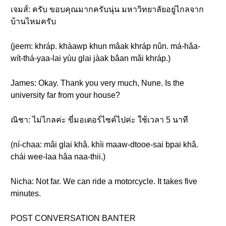
เจมส์: ครับ ขอบคุณมากครับนุ่น มหาวิทยาลัยอยู่ไกลจาก
บ้านไหมครับ
(jeem: khráp. khàawp khun mâak khráp nûn. má-hǎa-
wít-thá-yaa-lai yùu glai jàak bâan mǎi khráp.)
James: Okay. Thank you very much, Nune. Is the
university far from your house?
ณิชา: ไม่ไกลค่ะ ขี่มอเตอร์ไซค์ไปค่ะ ใช้เวลา 5 นาที
(ní-chaa: mâi glai khâ. khìi maaw-dtooe-sai bpai khâ.
chái wee-laa hâa naa-thii.)
Nicha: Not far. We can ride a motorcycle. It takes five
minutes.
POST CONVERSATION BANTER