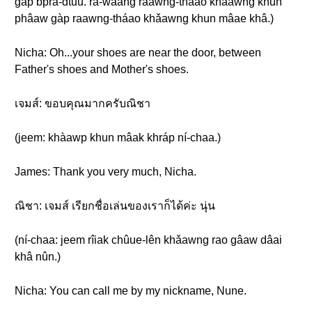
gàp bprà-dtuu. rá-wàang raawng-tháao khǎawng khun
phâaw gàp raawng-tháao khǎawng khun mâae khâ.)
Nicha: Oh...your shoes are near the door, between
Father's shoes and Mother's shoes.
เจมส์: ขอบคุณมากครับณิชา
(jeem: khàawp khun mâak khráp ní-chaa.)
James: Thank you very much, Nicha.
ณิชา: เจมส์ เรียกชื่อเล่นของเราก็ได้ค่ะ นุ่น
(ní-chaa: jeem rîiak chûue-lên khǎawng rao gâaw dâai
khâ nûn.)
Nicha: You can call me by my nickname, Nune.