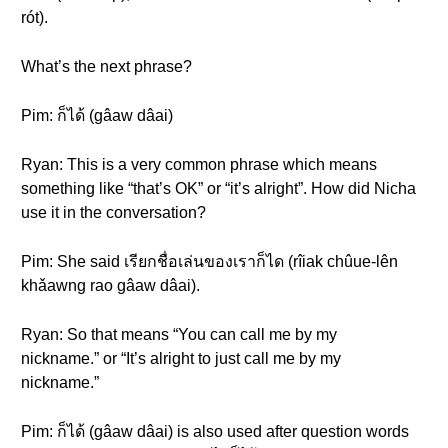
rót).
What’s the next phrase?
Pim: ก็ได้ (gâaw dâai)
Ryan: This is a very common phrase which means
something like “that’s OK” or “it’s alright”. How did Nicha
use it in the conversation?
Pim: She said เรียกชื่อเล่นของเราก็ได (rîiak chûue-lên
khǎawng rao gâaw dâai).
Ryan: So that means “You can call me by my
nickname.” or “It’s alright to just call me by my
nickname.”
Pim: ก็ได้ (gâaw dâai) is also used after question words