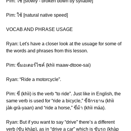
Pim: ใช้ [slowly - broken down by syllable]
Pim: ใช้ [natural native speed]
VOCAB AND PHRASE USAGE
Ryan: Let's have a closer look at the usuage for some of
the words and phrases from this lesson.
Pim: ขี่มอเตอร์ไซค์ (khìi maaw-dtooe-sai)
Ryan: “Ride a motorcycle”.
Pim: ขี่ (khìi) is the verb “to ride”. Just like in English, the
same verb is used for “ride a bicycle,” ขี่จักรยาน (khìi
jàk-grà-yaan) and “ride a horse,” ขี่ม้า (khìi máa).
Ryan: But if you want to say “drive” there’s a different
verb (ขับ khàp), as in “drive a car” which is ขับรถ (khàp