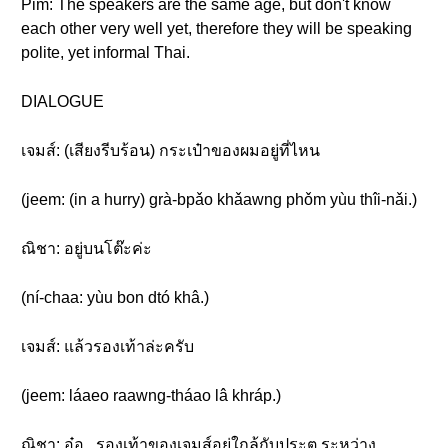
Pim: The speakers are the same age, but don't know
each other very well yet, therefore they will be speaking
polite, yet informal Thai.
DIALOGUE
เจมส์: (เสียงรีบร้อน) กระเป๋าของผมอยู่ที่ไหน
(jeem: (in a hurry) grà-bpǎo khǎawng phǒm yùu thîi-nǎi.)
ณิชา: อยู่บนโต๊ะค่ะ
(ní-chaa: yùu bon dtó khâ.)
เจมส์: แล้วรองเท้าล่ะครับ
(jeem: láaeo raawng-tháao lâ khráp.)
ณิชา: อ๋อ...รองเท้าของเจมส์อยู่ใกล้กับประตู ระหว่าง