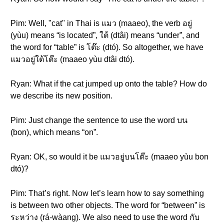
Pim: Well, "cat" in Thai is แมว (maaeo), the verb อยู่
(yùu) means “is located”, ใต้ (dtâi) means “under”, and
the word for “table” is โต๊ะ (dtó). So altogether, we have
แมวอยู่ใต้โต๊ะ (maaeo yùu dtâi dtó).
Ryan: What if the cat jumped up onto the table? How do
we describe its new position.
Pim: Just change the sentence to use the word บน
(bon), which means “on”.
Ryan: OK, so would it be แมวอยู่บนโต๊ะ (maaeo yùu bon
dtó)?
Pim: That’s right. Now let’s learn how to say something
is between two other objects. The word for “between” is
ระหว่าง (rá-wàang). We also need to use the word กับ