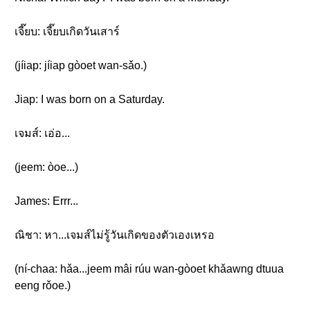
เจี๊ยบ: เจี๊ยบเกิดวันเสาร์
(jíiap: jíiap gòoet wan-sǎo.)
Jiap: I was born on a Saturday.
เจมส์: เอ่อ...
(jeem: òoe...)
James: Errr...
ณิชา: หา...เจมส์ไม่รู้วันเกิดของตัวเองเหรอ
(ní-chaa: hǎa...jeem mâi rúu wan-gòoet khǎawng dtuua
eeng rǒoe.)