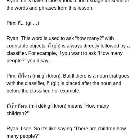
Ryan: Let's have a closer look at the usuage for some of
the words and phrases from this lesson.
Pim: กี่... (gìi…)
Ryan: This word is used to ask “how many?” with
countable objects. กี่ (gìi) is always directly followed by a
classifier. For example, if you want to ask “How many
people?” you’d say...
Pim: มีกี่คน (mii gìi khon). But If there is a noun that goes
with the classifier, กี่ (gìi) is placed after the noun and
before the classifier. For example,
มีเด็กกี่คน (mii dèk gìi khon) means “How many
children?”
Ryan: I see. So it’s like saying “There are children how
many people?”