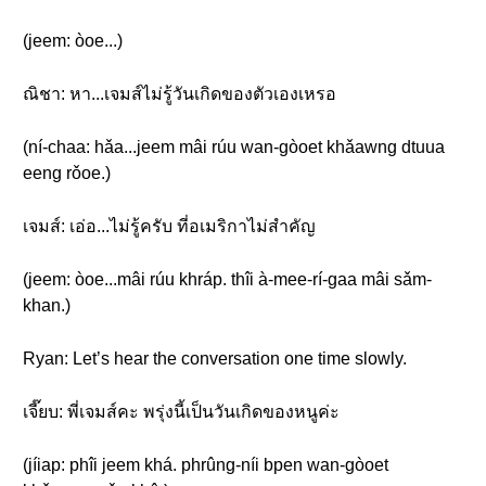
(jeem: òoe...)
ณิชา: หา...เจมส์ไม่รู้วันเกิดของตัวเองเหรอ
(ní-chaa: hǎa...jeem mâi rúu wan-gòoet khǎawng dtuua
eeng rǒoe.)
เจมส์: เอ่อ...ไม่รู้ครับ ที่อเมริกาไม่สำคัญ
(jeem: òoe...mâi rúu khráp. thîi à-mee-rí-gaa mâi sǎm-
khan.)
Ryan: Let’s hear the conversation one time slowly.
เจี๊ยบ: พี่เจมส์คะ พรุ่งนี้เป็นวันเกิดของหนูค่ะ
(jíiap: phîi jeem khá. phrûng-níi bpen wan-gòoet