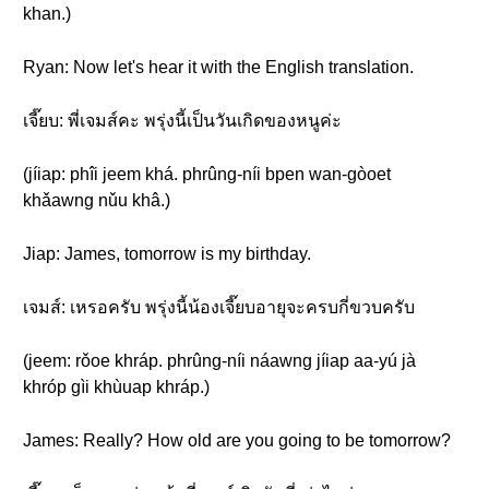
khan.)
Ryan: Now let's hear it with the English translation.
เจี๊ยบ: พี่เจมส์คะ พรุ่งนี้เป็นวันเกิดของหนูค่ะ
(jíiap: phîi jeem khá. phrûng-níi bpen wan-gòoet
khǎawng nǔu khâ.)
Jiap: James, tomorrow is my birthday.
เจมส์: เหรอครับ พรุ่งนี้น้องเจี๊ยบอายุจะครบกี่ขวบครับ
(jeem: rǒoe khráp. phrûng-níi náawng jíiap aa-yú jà
khróp gìi khùuap khráp.)
James: Really? How old are you going to be tomorrow?