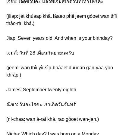
เจี๊ยบ: เจ็ดขวบค่ะ แล้วพี่เจมส์เกิดวันที่เท่าไหร่คะ
(jíiap: jèt khùaap khâ. láaeo phîi jeem gòoet wan thîi
thâo-rài khá.)
Jiap: Seven years old. And when is your birthday?
เจมส์: วันที่ 28 เดือนกันยายนครับ
(jeem: wan thîi yîi-sìp-bpàaet duuean gan-yaa-yon
khráp.)
James: September twenty-eighth.
ณิชา: วันอะไรคะ เราเกิดวันจันทร์
(ní-chaa: wan à-rai khá. rao gòoet wan-jan.)
Nicha: Which day? I was born on a Monday.