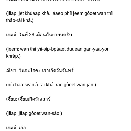
(jíiap: jèt khùaap khâ. láaeo phîi jeem gòoet wan thîi
thâo-rài khá.)
เจมส์: วันที่ 28 เดือนกันยายนครับ
(jeem: wan thîi yîi-sìp-bpàaet duuean gan-yaa-yon
khráp.)
ณิชา: วันอะไรคะ เราเกิดวันจันทร์
(ní-chaa: wan à-rai khá. rao gòoet wan-jan.)
เจี๊ยบ: เจี๊ยบเกิดวันเสาร์
(jíiap: jíiap gòoet wan-sǎo.)
เจมส์: เอ่อ...