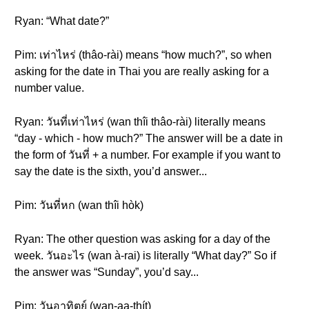
Ryan: “What date?”
Pim: เท่าไหร่ (thâo-rài) means “how much?”, so when
asking for the date in Thai you are really asking for a
number value.
Ryan: วันที่เท่าไหร่ (wan thîi thâo-rài) literally means
“day - which - how much?” The answer will be a date in
the form of วันที่ + a number. For example if you want to
say the date is the sixth, you’d answer...
Pim: วันที่หก (wan thîi hòk)
Ryan: The other question was asking for a day of the
week. วันอะไร (wan à-rai) is literally “What day?” So if
the answer was “Sunday”, you’d say...
Pim: วันอาทิตย์ (wan-aa-thít)