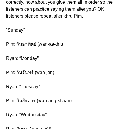
correctly, how about you give them all in order so the
listeners can practice saying them after you? OK,
listeners please repeat after khru Pim.
“Sunday”
Pim: วันอาทิตย์ (wan-aa-thít)
Ryan: “Monday”
Pim: วันจันทร์ (wan-jan)
Ryan: “Tuesday”
Pim: วันอังคาร (wan-ang-khaan)
Ryan: “Wednesday”
Pim: วันพุธ (wan-phút)