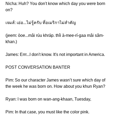
Nicha: Huh? You don't know which day you were born
on?
เจมส์: เอ่อ...ไม่รู้ครับ ที่อเมริกาไม่สำคัญ
(jeem: òoe...mâi rúu khráp. thîi à-mee-rí-gaa mâi sǎm-
khan.)
James: Errr...I don't know. It's not important in America.
POST CONVERSATION BANTER
Pim: So our character James wasn’t sure which day of
the week he was born on. How about you khun Ryan?
Ryan: I was born on wan-ang-khaan, Tuesday,
Pim: In that case, you must like the color pink.