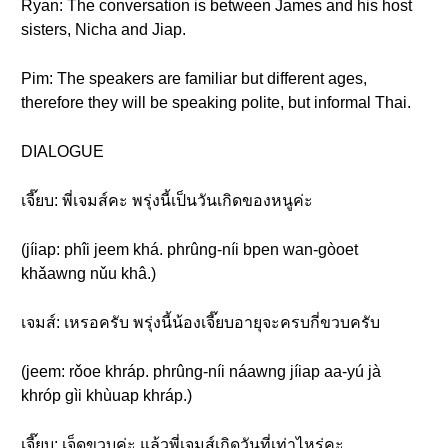
Ryan: The conversation is between James and his host
sisters, Nicha and Jiap.
Pim: The speakers are familiar but different ages,
therefore they will be speaking polite, but informal Thai.
DIALOGUE
เจี๊ยบ: พี่เจมส์คะ พรุ่งนี้เป็นวันเกิดของหนูค่ะ
(jíiap: phîi jeem khá. phrûng-níi bpen wan-gòoet
khǎawng nǔu khâ.)
เจมส์: เหรอครับ พรุ่งนี้น้องเจี๊ยบอายุจะครบกี่ขวบครับ
(jeem: rǒoe khráp. phrûng-níi náawng jíiap aa-yú jà
khróp gìi khùuap khráp.)
เจี๊ยบ: เจ็ดขวบค่ะ แล้วพี่เจมส์เกิดวันที่เท่าไหร่คะ