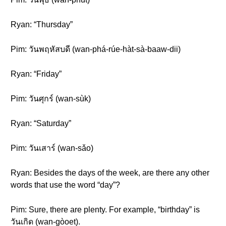
Ryan: “Thursday”
Pim: วันพฤหัสบดี (wan-phá-rúe-hàt-sà-baaw-dii)
Ryan: “Friday”
Pim: วันศุกร์ (wan-sùk)
Ryan: “Saturday”
Pim: วันเสาร์ (wan-sǎo)
Ryan: Besides the days of the week, are there any other
words that use the word “day”?
Pim: Sure, there are plenty. For example, “birthday” is
วันเกิด (wan-gòoet).