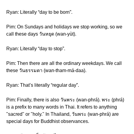
Ryan: Literally “day to be born”.
Pim: On Sundays and holidays we stop working, so we
call these days วันหยุด (wan-yùt).
Ryan: Literally “day to stop”.
Pim: Then there are all the ordinary weekdays. We call
these วันธรรมดา (wan-tham-má-daa).
Ryan: That’s literally “regular day”.
Pim: Finally, there is also วันพระ (wan-phrá). พระ (phrá)
is a prefix to many words in Thai. It refers to anything
"sacred" or "holy." In Thailand, วันพระ (wan-phrá) are
special days for Buddhist observances.