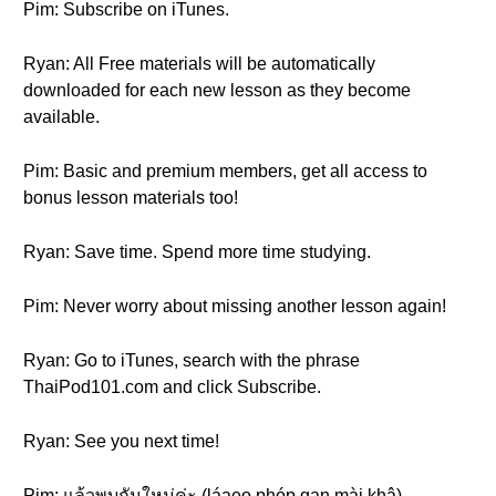
Pim: Subscribe on iTunes.
Ryan: All Free materials will be automatically
downloaded for each new lesson as they become
available.
Pim: Basic and premium members, get all access to
bonus lesson materials too!
Ryan: Save time. Spend more time studying.
Pim: Never worry about missing another lesson again!
Ryan: Go to iTunes, search with the phrase
ThaiPod101.com and click Subscribe.
Ryan: See you next time!
Pim: แล้วพบกันใหม่ค่ะ (láaeo phóp gan mài khâ)