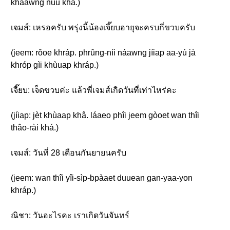
khǎawng nǔu khâ.)
เจมส์: เหรอครับ พรุ่งนี้น้องเจี๊ยบอายุจะครบกี่ขวบครับ
(jeem: rǒoe khráp. phrûng-níi náawng jíiap aa-yú jà
khróp gìi khùuap khráp.)
เจี๊ยบ: เจ็ดขวบค่ะ แล้วพี่เจมส์เกิดวันที่เท่าไหร่คะ
(jíiap: jèt khùaap khâ. láaeo phîi jeem gòoet wan thîi
thâo-rài khá.)
เจมส์: วันที่ 28 เดือนกันยายนครับ
(jeem: wan thîi yîi-sìp-bpàaet duuean gan-yaa-yon
khráp.)
ณิชา: วันอะไรคะ เราเกิดวันจันทร์