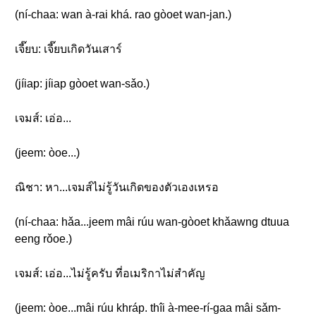
(ní-chaa: wan à-rai khá. rao gòoet wan-jan.)
เจี๊ยบ: เจี๊ยบเกิดวันเสาร์
(jíiap: jíiap gòoet wan-sǎo.)
เจมส์: เอ่อ...
(jeem: òoe...)
ณิชา: หา...เจมส์ไม่รู้วันเกิดของตัวเองเหรอ
(ní-chaa: hǎa...jeem mâi rúu wan-gòoet khǎawng dtuua
eeng rǒoe.)
เจมส์: เอ่อ...ไม่รู้ครับ ที่อเมริกาไม่สำคัญ
(jeem: òoe...mâi rúu khráp. thîi à-mee-rí-gaa mâi sǎm-