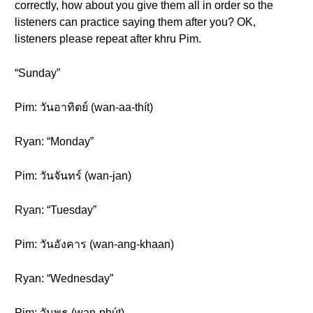
correctly, how about you give them all in order so the
listeners can practice saying them after you? OK,
listeners please repeat after khru Pim.
“Sunday”
Pim: วันอาทิตย์ (wan-aa-thít)
Ryan: “Monday”
Pim: วันจันทร์ (wan-jan)
Ryan: “Tuesday”
Pim: วันอังคาร (wan-ang-khaan)
Ryan: “Wednesday”
Pim: วันพุธ (wan-phút)