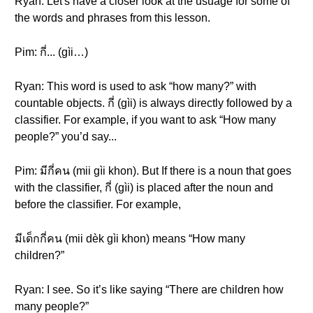
Ryan: Let's have a closer look at the usuage for some of
the words and phrases from this lesson.
Pim: กี่... (gìi…)
Ryan: This word is used to ask “how many?” with
countable objects. กี่ (gìi) is always directly followed by a
classifier. For example, if you want to ask “How many
people?” you’d say...
Pim: มีกี่คน (mii gìi khon). But If there is a noun that goes
with the classifier, กี่ (gìi) is placed after the noun and
before the classifier. For example,
มีเด็กกี่คน (mii dèk gìi khon) means “How many
children?”
Ryan: I see. So it’s like saying “There are children how
many people?”