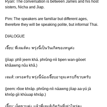
Ryan: The conversation is between James and his host
sisters, Nicha and Jiap.
Pim: The speakers are familiar but different ages,
therefore they will be speaking polite, but informal Thai.
DIALOGUE
เจี๊ยบ: พี่เจมส์คะ พรุ่งนี้เป็นวันเกิดของหนูค่ะ
(jíiap: phîi jeem khá. phrûng-níi bpen wan-gòoet
khǎawng nǔu khâ.)
เจมส์: เหรอครับ พรุ่งนี้น้องเจี๊ยบอายุจะครบกี่ขวบครับ
(jeem: rǒoe khráp. phrûng-níi náawng jíiap aa-yú jà
khróp gìi khùuap khráp.)
เจี๊ยบ: เจ็ดขวบค่ะ แล้วพี่เจมส์เกิดวันที่เท่าไหร่คะ