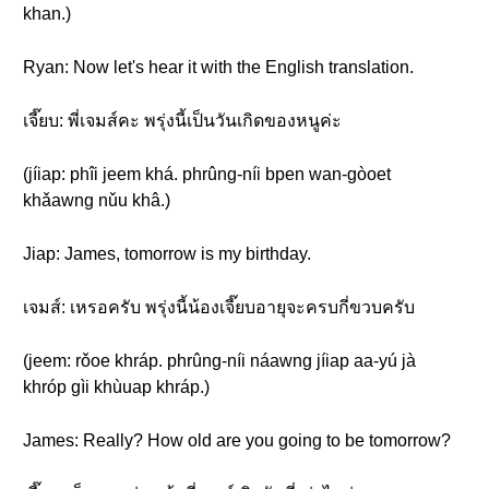
khan.)
Ryan: Now let's hear it with the English translation.
เจี๊ยบ: พี่เจมส์คะ พรุ่งนี้เป็นวันเกิดของหนูค่ะ
(jíiap: phîi jeem khá. phrûng-níi bpen wan-gòoet
khǎawng nǔu khâ.)
Jiap: James, tomorrow is my birthday.
เจมส์: เหรอครับ พรุ่งนี้น้องเจี๊ยบอายุจะครบกี่ขวบครับ
(jeem: rǒoe khráp. phrûng-níi náawng jíiap aa-yú jà
khróp gìi khùuap khráp.)
James: Really? How old are you going to be tomorrow?