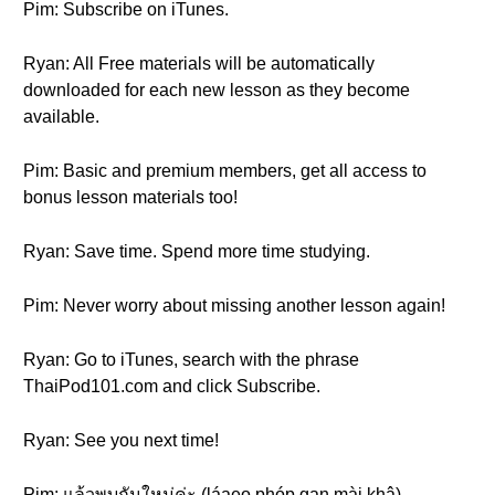
Pim: Subscribe on iTunes.
Ryan: All Free materials will be automatically
downloaded for each new lesson as they become
available.
Pim: Basic and premium members, get all access to
bonus lesson materials too!
Ryan: Save time. Spend more time studying.
Pim: Never worry about missing another lesson again!
Ryan: Go to iTunes, search with the phrase
ThaiPod101.com and click Subscribe.
Ryan: See you next time!
Pim: แล้วพบกันใหม่ค่ะ (láaeo phóp gan mài khâ)