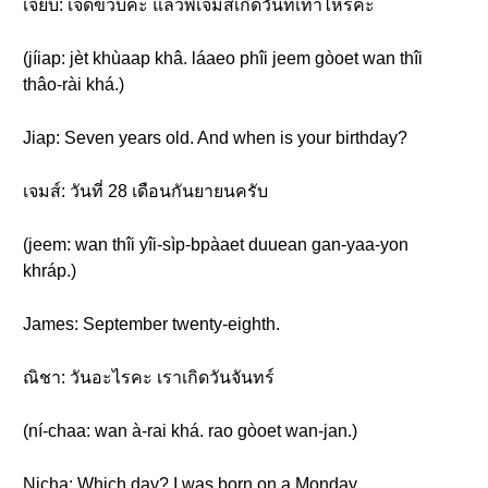
เจี๊ยบ: เจ็ดขวบค่ะ แล้วพี่เจมส์เกิดวันที่เท่าไหร่คะ
(jíiap: jèt khùaap khâ. láaeo phîi jeem gòoet wan thîi
thâo-rài khá.)
Jiap: Seven years old. And when is your birthday?
เจมส์: วันที่ 28 เดือนกันยายนครับ
(jeem: wan thîi yîi-sìp-bpàaet duuean gan-yaa-yon
khráp.)
James: September twenty-eighth.
ณิชา: วันอะไรคะ เราเกิดวันจันทร์
(ní-chaa: wan à-rai khá. rao gòoet wan-jan.)
Nicha: Which day? I was born on a Monday.