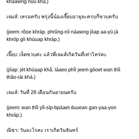
khǎawng nǔu khâ.)
เจมส์: เหรอครับ พรุ่งนี้น้องเจี๊ยบอายุจะครบกี่ขวบครับ
(jeem: rǒoe khráp. phrûng-níi náawng jíiap aa-yú jà
khróp gìi khùuap khráp.)
เจี๊ยบ: เจ็ดขวบค่ะ แล้วพี่เจมส์เกิดวันที่เท่าไหร่คะ
(jíiap: jèt khùaap khâ. láaeo phîi jeem gòoet wan thîi
thâo-rài khá.)
เจมส์: วันที่ 28 เดือนกันยายนครับ
(jeem: wan thîi yîi-sìp-bpàaet duuean gan-yaa-yon
khráp.)
ณิชา: วันอะไรคะ เราเกิดวันจันทร์