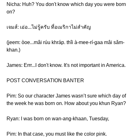
Nicha: Huh? You don't know which day you were born
on?
เจมส์: เอ่อ...ไม่รู้ครับ ที่อเมริกาไม่สำคัญ
(jeem: òoe...mâi rúu khráp. thîi à-mee-rí-gaa mâi sǎm-
khan.)
James: Errr...I don't know. It's not important in America.
POST CONVERSATION BANTER
Pim: So our character James wasn’t sure which day of
the week he was born on. How about you khun Ryan?
Ryan: I was born on wan-ang-khaan, Tuesday,
Pim: In that case, you must like the color pink.