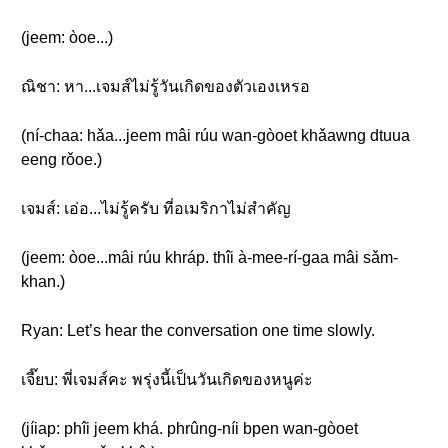
(jeem: òoe...)
ณิชา: หา...เจมส์ไม่รู้วันเกิดของตัวเองเหรอ
(ní-chaa: hǎa...jeem mâi rúu wan-gòoet khǎawng dtuua
eeng rǒoe.)
เจมส์: เอ่อ...ไม่รู้ครับ ที่อเมริกาไม่สำคัญ
(jeem: òoe...mâi rúu khráp. thîi à-mee-rí-gaa mâi sǎm-
khan.)
Ryan: Let’s hear the conversation one time slowly.
เจี๊ยบ: พี่เจมส์คะ พรุ่งนี้เป็นวันเกิดของหนูค่ะ
(jíiap: phîi jeem khá. phrûng-níi bpen wan-gòoet