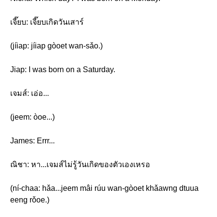
เจี๊ยบ: เจี๊ยบเกิดวันเสาร์
(jíiap: jíiap gòoet wan-sǎo.)
Jiap: I was born on a Saturday.
เจมส์: เอ่อ...
(jeem: òoe...)
James: Errr...
ณิชา: หา...เจมส์ไม่รู้วันเกิดของตัวเองเหรอ
(ní-chaa: hǎa...jeem mâi rúu wan-gòoet khǎawng dtuua
eeng rǒoe.)