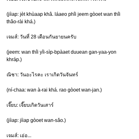
(jíiap: jèt khùaap khâ. láaeo phîi jeem gòoet wan thîi
thâo-rài khá.)
เจมส์: วันที่ 28 เดือนกันยายนครับ
(jeem: wan thîi yîi-sìp-bpàaet duuean gan-yaa-yon
khráp.)
ณิชา: วันอะไรคะ เราเกิดวันจันทร์
(ní-chaa: wan à-rai khá. rao gòoet wan-jan.)
เจี๊ยบ: เจี๊ยบเกิดวันเสาร์
(jíiap: jíiap gòoet wan-sǎo.)
เจมส์: เอ่อ...