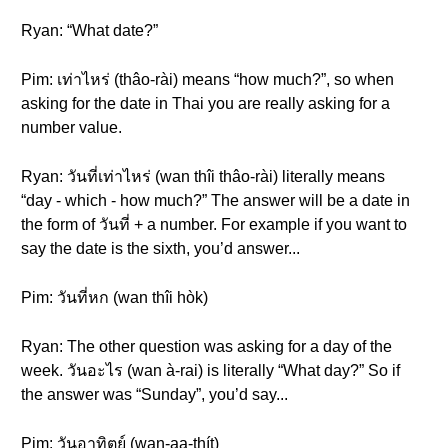
Ryan: “What date?”
Pim: เท่าไหร่ (thâo-rài) means “how much?”, so when
asking for the date in Thai you are really asking for a
number value.
Ryan: วันที่เท่าไหร่ (wan thîi thâo-rài) literally means
“day - which - how much?” The answer will be a date in
the form of วันที่ + a number. For example if you want to
say the date is the sixth, you’d answer...
Pim: วันที่หก (wan thîi hòk)
Ryan: The other question was asking for a day of the
week. วันอะไร (wan à-rai) is literally “What day?” So if
the answer was “Sunday”, you’d say...
Pim: วันอาทิตย์ (wan-aa-thít)