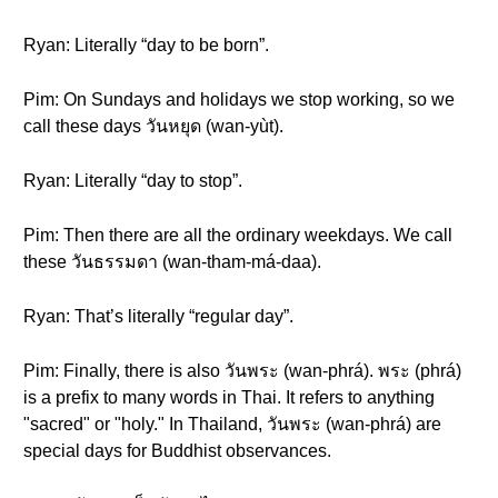
Ryan: Literally “day to be born”.
Pim: On Sundays and holidays we stop working, so we
call these days วันหยุด (wan-yùt).
Ryan: Literally “day to stop”.
Pim: Then there are all the ordinary weekdays. We call
these วันธรรมดา (wan-tham-má-daa).
Ryan: That’s literally “regular day”.
Pim: Finally, there is also วันพระ (wan-phrá). พระ (phrá)
is a prefix to many words in Thai. It refers to anything
"sacred" or "holy." In Thailand, วันพระ (wan-phrá) are
special days for Buddhist observances.