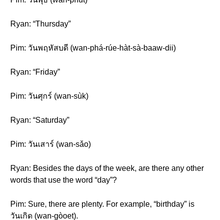
Ryan: “Thursday”
Pim: วันพฤหัสบดี (wan-phá-rúe-hàt-sà-baaw-dii)
Ryan: “Friday”
Pim: วันศุกร์ (wan-sùk)
Ryan: “Saturday”
Pim: วันเสาร์ (wan-sǎo)
Ryan: Besides the days of the week, are there any other
words that use the word “day”?
Pim: Sure, there are plenty. For example, “birthday” is
วันเกิด (wan-gòoet).