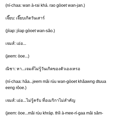
(ní-chaa: wan à-rai khá. rao gòoet wan-jan.)
เจี๊ยบ: เจี๊ยบเกิดวันเสาร์
(jíiap: jíiap gòoet wan-sǎo.)
เจมส์: เอ่อ...
(jeem: òoe...)
ณิชา: หา...เจมส์ไม่รู้วันเกิดของตัวเองเหรอ
(ní-chaa: hǎa...jeem mâi rúu wan-gòoet khǎawng dtuua
eeng rǒoe.)
เจมส์: เอ่อ...ไม่รู้ครับ ที่อเมริกาไม่สำคัญ
(jeem: òoe...mâi rúu khráp. thîi à-mee-rí-gaa mâi sǎm-