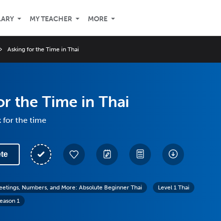
LARY
MY TEACHER
MORE
Asking for the Time in Thai
or the Time in Thai
 for the time
te
eetings, Numbers, and More: Absolute Beginner Thai
Level 1 Thai
eason 1