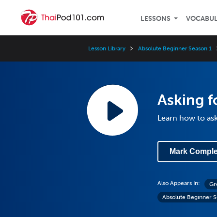
LESSONS
VOCABU
Lesson Library
Absolute Beginner Season 1
Asking f
Learn how to ask
Mark Comple
Also Appears In:
Gr
Absolute Beginner S