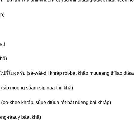
p)
áa)
khâ)
ต่อไปกี่โมงครับ (sà-wàt-dii khráp rót-bát khâo muueang thîiao dtà
 (sìp moong sǎam-sìp naa-thii khâ)
ับ (oo-khee khráp. súue dtǔua rót-bàt nùeng bai khráp)
wng-ráauy bàat khâ)