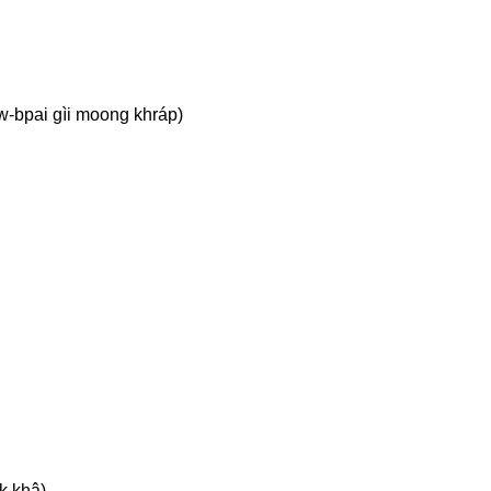
aw-bpai gìi moong khráp)
k khâ)