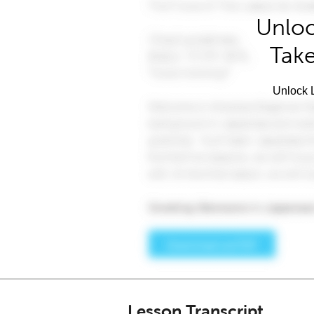
Unloc
Take
Unlock L
Lesson Transcript