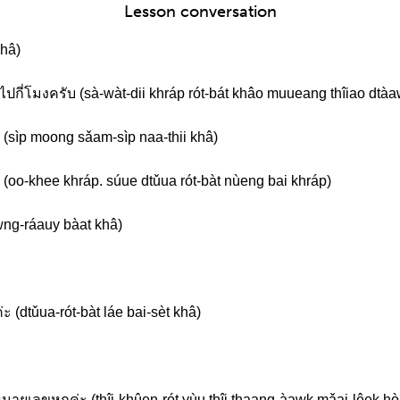
Lesson conversation
khâ)
ต่อไปกี่โมงครับ (sà-wàt-dii khráp rót-bát khâo muueang thîiao dtà
 (sìp moong sǎam-sìp naa-thii khâ)
ับ (oo-khee khráp. súue dtǔua rót-bàt nùeng bai khráp)
wng-ráauy bàat khâ)
ะ (dtǔua-rót-bàt láe bai-sèt khâ)
กหมายเลขหกค่ะ (thîi-khûen-rót yùu thîi thaang-àawk mǎai-lêek hò