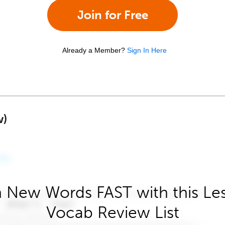
Join for Free
Already a Member?
Sign In Here
w)
 New Words FAST with this Le
Vocab Review List