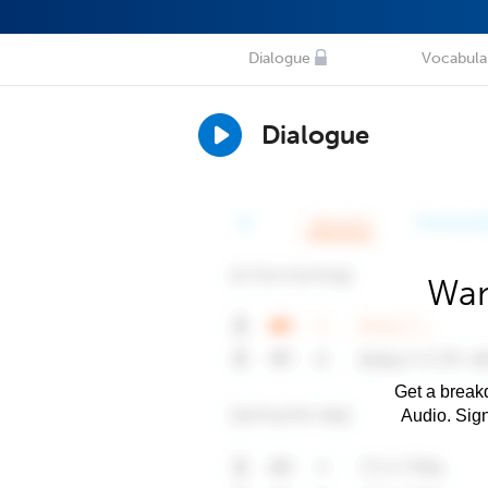
Dialogue
Vocabula
Dialogue
Wan
Get a breakd
Audio. Sig