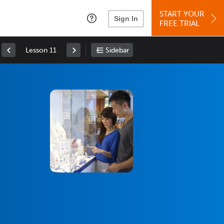
START YOUR
Sign In
FREE TRIAL
Lesson 11
Sidebar