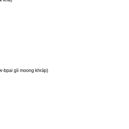
aw-bpai gìi moong khráp)