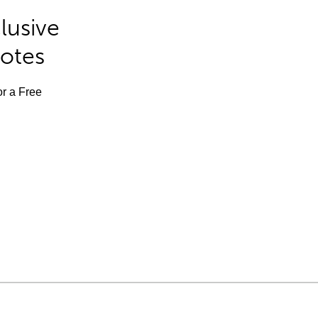
lusive
Notes
or a Free