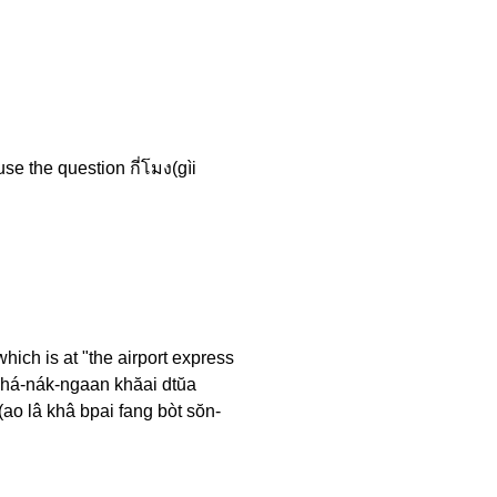
se the question กี่โมง(gìi
which is at "the airport express
 phá-nák-ngaan khăai dtŭa
(ao lâ khâ bpai fang bòt sŏn-