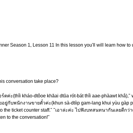
er Season 1, Lesson 11 In this lesson you'll will learn how to u
is conversation take place?
อร์ตค่ะ(thîi kháo-dtôoe khăai dtŭa rót-bát thîi aae-phàawt khâ)," 
ุยอยู่กับพนักงานขายตั๋วค่ะ(khun sà-dtíip gam-lang khui yùu gàp
o the ticket counter staff." "เอาล่ะค่ะ ไปฟังบทสนทนากันเลยดีกว่า
ten to the conversation!"