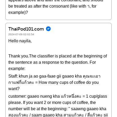
be treated as after the consonant (like with า, for
example)?
ThaiPod101.com
2024-07-09 02:02:54
Hello nayila,
Thank you.The classifier is placed at the beginning of
the sentence as a response to the question. For
example:
Staff: khun ja ao gaa-faae gii gaaeo kha คุณจะเอา
กาแฟกี่แก้วคะ = How many cups of coffee do you
want?
customer: gaaeo nueng kha แก้วหนึ่งคะ = 1 cup/glass
please. If you want 2 or more cups of coffee, the
number will be at the beginning: " saawng gaaeo kha
สองแก้วคะ / saam gaaeo kha สามแก้วคะ / สี่แก้วคะ sii