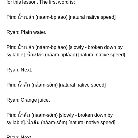
for this lesson. The first word is:
Pim: น้ำเปล่า (náam-bplàao) [natural native speed]
Ryan: Plain water.
Pim: น้ำเปล่า (náam-bplàao) [slowly - broken down by
syllable]. น้ำเปล่า (náam-bplàao) [natural native speed]
Ryan: Next.
Pim: น้ำส้ม (náam-sôm) [natural native speed]
Ryan: Orange juice.
Pim: น้ำส้ม (náam-sôm) [slowly - broken down by
syllable]. น้ำส้ม (náam-sôm) [natural native speed]
Ryan: Next.