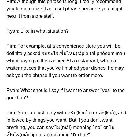
Pim: Although this phrase is long, I really recommend
you to memorize it as a set phrase because you might
hear it from store staff.
Ryan: Like in what situation?
Pim: For example, at a convenience store you will be
definitely asked รับอะไรเพิ่มไหม(ráp à-rai phôoem mái)
when paying at the cashier. At a restaurant, when a
waiter notices that you've finished your dishes, he may
ask you the phrase if you want to order more.
Ryan: What should I say if I want to answer "yes" to the
question?
Pim: You can just reply with ครับ(khráp) or ค่ะ(khâ), and
followed by things you want. But if you don't want
anything, you can say ไม่(mâi) meaning "no" or ไม่
เป็นไร(mâi bpen rai) meaning "I'm fine".