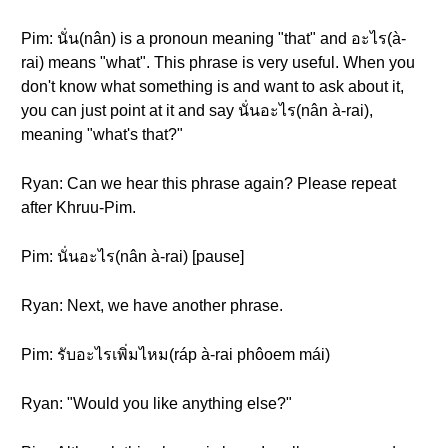
Pim: นั่น(nân) is a pronoun meaning "that" and อะไร(à-
rai) means "what". This phrase is very useful. When you
don't know what something is and want to ask about it,
you can just point at it and say นั่นอะไร(nân à-rai),
meaning "what's that?"
Ryan: Can we hear this phrase again? Please repeat
after Khruu-Pim.
Pim: นั่นอะไร(nân à-rai) [pause]
Ryan: Next, we have another phrase.
Pim: รับอะไรเพิ่มไหม(ráp à-rai phôoem mái)
Ryan: "Would you like anything else?"