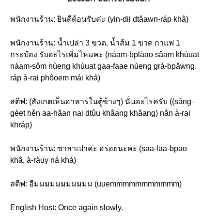
พนักงานร้าน: ยินดีต้อนรับค่ะ (yin-dii dtâawn-ráp khâ)
พนักงานร้าน: น้ำเปล่า 3 ขวด, น้ำส้ม 1 ขวด กาแฟ 1
กระป๋อง รับอะไรเพิ่มไหมคะ (náam-bplàao sǎam khùuat
náam-sôm nùeng khùuat gaa-faae nùeng grà-bpǎwng.
ráp à-rai phôoem mái khá)
สตีฟ: (สังเกตเห็นอาหารในตู้ข้างๆ) นั่นอะไรครับ ((sǎng-
gèet hěn aa-hǎan nai dtûu khâang khâang) nân à-rai
khráp)
พนักงานร้าน: ซาลาเปาค่ะ อร่อยนะคะ (saa-laa-bpao
khâ. à-ràuy ná khá)
สตีฟ: อืมมมมมมมมมมม (uuemmmmmmmmmmm)
English Host: Once again slowly.