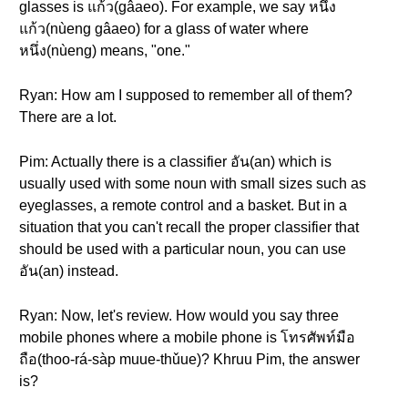
glasses is แก้ว(gâaeo). For example, we say หนึ่ง
แก้ว(nùeng gâaeo) for a glass of water where
หนึ่ง(nùeng) means, "one."
Ryan: How am I supposed to remember all of them?
There are a lot.
Pim: Actually there is a classifier อัน(an) which is
usually used with some noun with small sizes such as
eyeglasses, a remote control and a basket. But in a
situation that you can't recall the proper classifier that
should be used with a particular noun, you can use
อัน(an) instead.
Ryan: Now, let's review. How would you say three
mobile phones where a mobile phone is โทรศัพท์มือ
ถือ(thoo-rá-sàp muue-thǔue)? Khruu Pim, the answer
is?