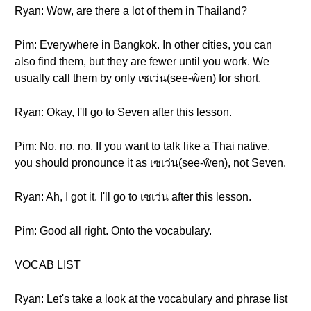
Ryan: Wow, are there a lot of them in Thailand?
Pim: Everywhere in Bangkok. In other cities, you can
also find them, but they are fewer until you work. We
usually call them by only เซเว่น(see-ŵen) for short.
Ryan: Okay, I'll go to Seven after this lesson.
Pim: No, no, no. If you want to talk like a Thai native,
you should pronounce it as เซเว่น(see-ŵen), not Seven.
Ryan: Ah, I got it. I'll go to เซเว่น after this lesson.
Pim: Good all right. Onto the vocabulary.
VOCAB LIST
Ryan: Let's take a look at the vocabulary and phrase list