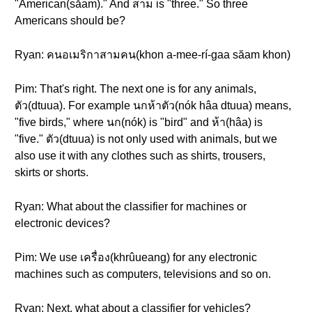
"American(săam)." And สาม is "three." So three
Americans should be?
Ryan: คนอเมริกาสามคน(khon a-mee-rí-gaa săam khon)
Pim: That's right. The next one is for any animals,
ตัว(dtuua). For example นกห้าตัว(nók hâa dtuua) means,
"five birds," where นก(nók) is "bird" and ห้า(hâa) is
"five." ตัว(dtuua) is not only used with animals, but we
also use it with any clothes such as shirts, trousers,
skirts or shorts.
Ryan: What about the classifier for machines or
electronic devices?
Pim: We use เครื่อง(khrûueang) for any electronic
machines such as computers, televisions and so on.
Ryan: Next, what about a classifier for vehicles?