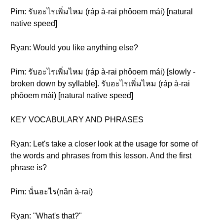
Pim: รับอะไรเพิ่มไหม (ráp à-rai phôoem mái) [natural
native speed]
Ryan: Would you like anything else?
Pim: รับอะไรเพิ่มไหม (ráp à-rai phôoem mái) [slowly -
broken down by syllable]. รับอะไรเพิ่มไหม (ráp à-rai
phôoem mái) [natural native speed]
KEY VOCABULARY AND PHRASES
Ryan: Let's take a closer look at the usage for some of
the words and phrases from this lesson. And the first
phrase is?
Pim: นั่นอะไร(nân à-rai)
Ryan: "What's that?"