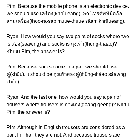
Pim: Because the mobile phone is an electronic device,
we should use เครื่อง(khrûueang). So โทรศัพท์มือถือ
สามเครื่อง(thoo-rá-sàp muue-thǔue săam khrûueang).
Ryan: How would you say two pairs of socks where two
is สอง(sǎawng) and socks is ถุงเท้า(thŭng-tháao)?
Khruu Pim, the answer is?
Pim: Because socks come in a pair we should use
คู่(khûu). It should be ถุงเท้าสองคู่(thŭng-tháao sǎawng
khûu).
Ryan: And the last one, how would you say a pair of
trousers where trousers is กางเกง(gaang-geeng)? Khruu
Pim, the answer is?
Pim: Although in English trousers are considered as a
pair. In Thai, they are not. And because trousers are