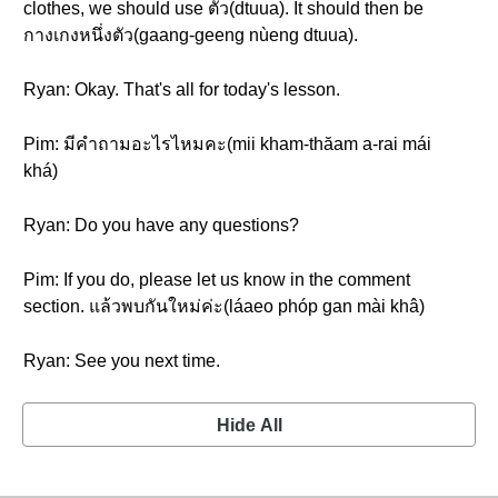
clothes, we should use ตัว(dtuua). It should then be
กางเกงหนึ่งตัว(gaang-geeng nùeng dtuua).
Ryan: Okay. That's all for today's lesson.
Pim: มีคำถามอะไรไหมคะ(mii kham-thăam a-rai mái
khá)
Ryan: Do you have any questions?
Pim: If you do, please let us know in the comment
section. แล้วพบกันใหม่ค่ะ(láaeo phóp gan mài khâ)
Ryan: See you next time.
Hide All