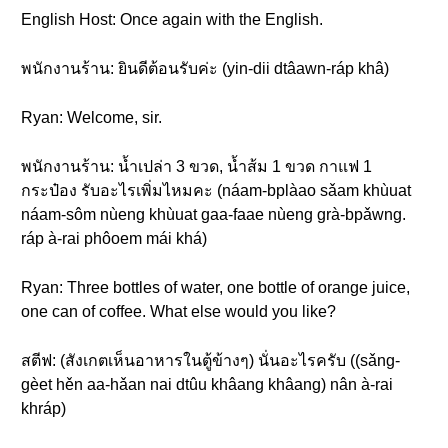
English Host: Once again with the English.
พนักงานร้าน: ยินดีต้อนรับค่ะ (yin-dii dtâawn-ráp khâ)
Ryan: Welcome, sir.
พนักงานร้าน: น้ำเปล่า 3 ขวด, น้ำส้ม 1 ขวด กาแฟ 1
กระป๋อง รับอะไรเพิ่มไหมคะ (náam-bplàao sǎam khùuat
náam-sôm nùeng khùuat gaa-faae nùeng grà-bpǎwng.
ráp à-rai phôoem mái khá)
Ryan: Three bottles of water, one bottle of orange juice,
one can of coffee. What else would you like?
สตีฟ: (สังเกตเห็นอาหารในตู้ข้างๆ) นั่นอะไรครับ ((sǎng-
gèet hěn aa-hǎan nai dtûu khâang khâang) nân à-rai
khráp)