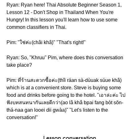
Ryan: Ryan here! Thai Absolute Beginner Season 1,
Lesson 12 - Don't Shop in Thailand When You're
Hungry! In this lesson you'll learn how to use some
common classifiers in Thai.
Pim: "ใช่ค่ะ(châi khâ)" "That's right!"
Ryan: So, "Khruu" Pim, where does this conversation
take place?
Pim: ที่ร้านสะดวกซื้อค่ะ(thîi ráan sà-dùuak súue khâ)
which is at a convenient store. Steve is buying some
food and drinks before going to the hotel. "เอาล่ะค่ะ ไป
ฟังบทสนทนากันเลยดีกว่า(ao lâ khâ bpai fang bòt sŏn-
thá-naa gan looei dii gwàa)" "Let's listen to the
conversation!"
Lesson conversation