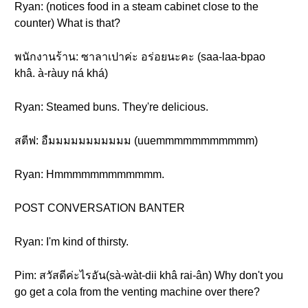
Ryan: (notices food in a steam cabinet close to the
counter) What is that?
พนักงานร้าน: ซาลาเปาค่ะ อร่อยนะคะ (saa-laa-bpao
khâ. à-ràuy ná khá)
Ryan: Steamed buns. They're delicious.
สตีฟ: อืมมมมมมมมมมม (uuemmmmmmmmmmm)
Ryan: Hmmmmmmmmmmmm.
POST CONVERSATION BANTER
Ryan: I'm kind of thirsty.
Pim: สวัสดีค่ะไรอัน(sà-wàt-dii khâ rai-ân) Why don't you
go get a cola from the venting machine over there?