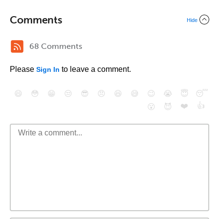
Comments
Hide
68 Comments
Please
to leave a comment.
Sign In
😄
😳
😁
😒
😎
😠
😆
😅
😉
😭
😇
😴
❤️
👍
😮
😈