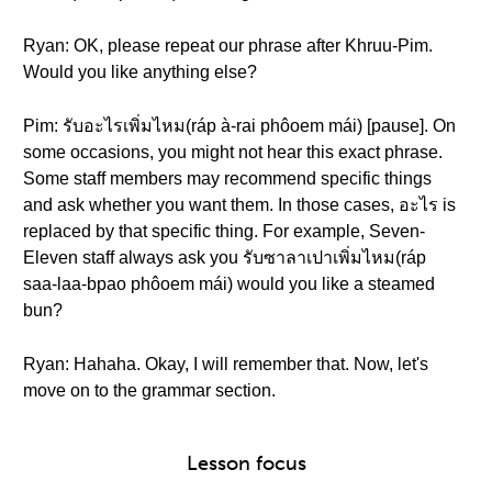
Ryan: OK, please repeat our phrase after Khruu-Pim.
Would you like anything else?
Pim: รับอะไรเพิ่มไหม(ráp à-rai phôoem mái) [pause]. On
some occasions, you might not hear this exact phrase.
Some staff members may recommend specific things
and ask whether you want them. In those cases, อะไร is
replaced by that specific thing. For example, Seven-
Eleven staff always ask you รับซาลาเปาเพิ่มไหม(ráp
saa-laa-bpao phôoem mái) would you like a steamed
bun?
Ryan: Hahaha. Okay, I will remember that. Now, let's
move on to the grammar section.
Lesson focus