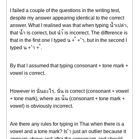
I failed a couple of the questions in the writing test,
despite my answer appearing identical to the correct
answer. What I realised was that when typing น้ำเปล่า,
that น้ำ is correct, but นำ้ is incorrect. The difference is
that in the first one I typed น + ้ + ำ, but in the second I
typed น + ำ + ้.
By that I assumed that typing consonant + tone mark +
vowel is correct.
However in นั่นอะไร, นั่น is correct (consonant + vowel
+ tone mark), where as น่ัน (consonant + tone mark +
vowel) is obviously incorrect.
Are there any rules for typing in Thai when there is a
vowel and a tone mark? Is ำ just an outlier because it
appears above and after the consonant, and should