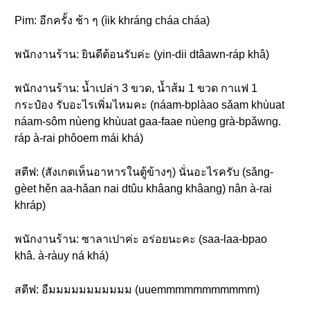
Pim: อีกครั้ง ช้า ๆ (ìik khráng cháa cháa)
พนักงานร้าน: ยินดีต้อนรับค่ะ (yin-dii dtâawn-ráp khâ)
พนักงานร้าน: น้ำเปล่า 3 ขวด, น้ำส้ม 1 ขวด กาแฟ 1
กระป๋อง รับอะไรเพิ่มไหมคะ (náam-bplàao sǎam khùuat
náam-sôm nùeng khùuat gaa-faae nùeng grà-bpǎwng.
ráp à-rai phôoem mái khá)
สตีฟ: (สังเกตเห็นอาหารในตู้ข้างๆ) นั่นอะไรครับ (sǎng-
gèet hěn aa-hǎan nai dtûu khâang khâang) nân à-rai
khráp)
พนักงานร้าน: ซาลาเปาค่ะ อร่อยนะคะ (saa-laa-bpao
khâ. à-ràuy ná khá)
สตีฟ: อืมมมมมมมมมมม (uuemmmmmmmmmmm)