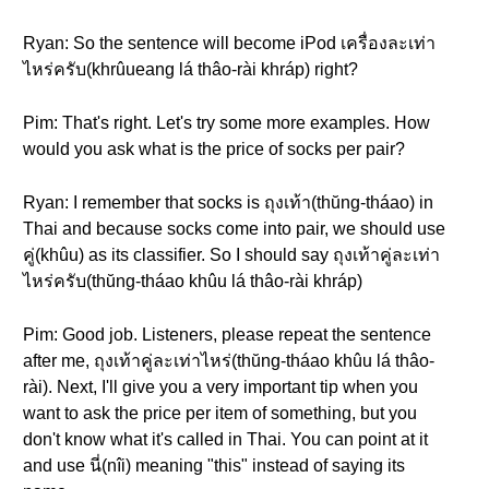
Ryan: So the sentence will become iPod เครื่องละเท่า
ไหร่ครับ(khrûueang lá thâo-rài khráp) right?
Pim: That's right. Let's try some more examples. How
would you ask what is the price of socks per pair?
Ryan: I remember that socks is ถุงเท้า(thŭng-tháao) in
Thai and because socks come into pair, we should use
คู่(khûu) as its classifier. So I should say ถุงเท้าคู่ละเท่า
ไหร่ครับ(thŭng-tháao khûu lá thâo-rài khráp)
Pim: Good job. Listeners, please repeat the sentence
after me, ถุงเท้าคู่ละเท่าไหร่(thŭng-tháao khûu lá thâo-
rài). Next, I'll give you a very important tip when you
want to ask the price per item of something, but you
don't know what it's called in Thai. You can point at it
and use นี่(nîi) meaning "this" instead of saying its