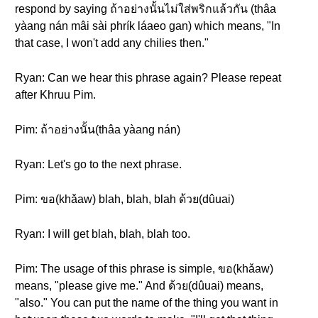
respond by saying ถ้าอย่างนั้นไม่ใส่พริกแล้วกัน (thâa
yàang nán mâi sài phrík láaeo gan) which means, "In
that case, I won't add any chilies then."
Ryan: Can we hear this phrase again? Please repeat
after Khruu Pim.
Pim: ถ้าอย่างนั้น(thâa yàang nán)
Ryan: Let's go to the next phrase.
Pim: ขอ(khǎaw) blah, blah, blah ด้วย(dûuai)
Ryan: I will get blah, blah, blah too.
Pim: The usage of this phrase is simple, ขอ(khǎaw)
means, "please give me." And ด้วย(dûuai) means,
"also." You can put the name of the thing you want in