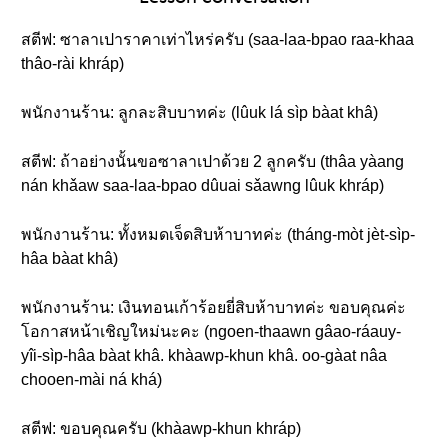
สตีฟ: ซาลาเปาราคาเท่าไหร่ครับ (saa-laa-bpao raa-khaa
thâo-rài khráp)
พนักงานร้าน: ลูกละสิบบาทค่ะ (lûuk lá sìp bàat khâ)
สตีฟ: ถ้าอย่างนั้นขอซาลาเปาด้วย 2 ลูกครับ (thâa yàang
nán khǎaw saa-laa-bpao dûuai sǎawng lûuk khráp)
พนักงานร้าน: ทั้งหมดเจ็ดสิบห้าบาทค่ะ (tháng-mòt jèt-sìp-
hâa bàat khâ)
พนักงานร้าน: เงินทอนเก้าร้อยยี่สิบห้าบาทค่ะ ขอบคุณค่ะ
โอกาสหน้าเชิญใหม่นะคะ (ngoen-thaawn gâao-ráauy-
yîi-sìp-hâa bàat khâ. khàawp-khun khâ. oo-gàat nâa
chooen-mài ná khá)
สตีฟ: ขอบคุณครับ (khàawp-khun khráp)