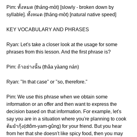
Pim: ทั้งหมด (tháng-mòt) [slowly - broken down by
syllable]. ทั้งหมด (tháng-mòt) [natural native speed]
KEY VOCABULARY AND PHRASES
Ryan: Let's take a closer look at the usage for some
phrases from this lesson. And the first phrase is?
Pim: ถ้าอย่างนั้น (thâa yàang nán)
Ryan: "In that case" or "so, therefore."
Pim: We use this phrase when we obtain some
information or an offer and then want to express the
decision based on that information. For example, let's
say you are in a situation where you're planning to cook
ต้มยำกุ้ง(dtôm-yam-gûng) for your friend. But you hear
from her that she doesn't like spicy food, then you may