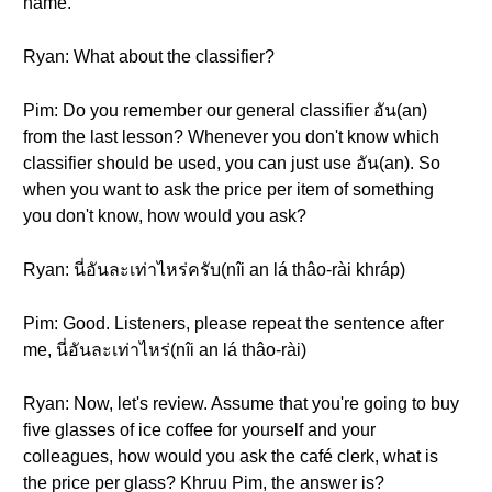
name.
Ryan: What about the classifier?
Pim: Do you remember our general classifier อัน(an)
from the last lesson? Whenever you don't know which
classifier should be used, you can just use อัน(an). So
when you want to ask the price per item of something
you don't know, how would you ask?
Ryan: นี่อันละเท่าไหร่ครับ(nîi an lá thâo-rài khráp)
Pim: Good. Listeners, please repeat the sentence after
me, นี่อันละเท่าไหร่(nîi an lá thâo-rài)
Ryan: Now, let's review. Assume that you're going to buy
five glasses of ice coffee for yourself and your
colleagues, how would you ask the café clerk, what is
the price per glass? Khruu Pim, the answer is?