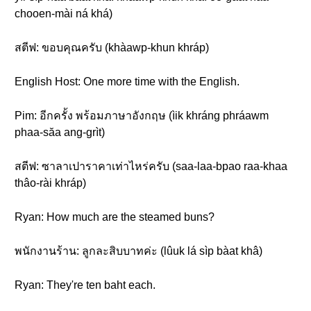
chooen-mài ná khá)
สตีฟ: ขอบคุณครับ (khàawp-khun khráp)
English Host: One more time with the English.
Pim: อีกครั้ง พร้อมภาษาอังกฤษ (ìik khráng phráawm
phaa-săa ang-grìt)
สตีฟ: ซาลาเปาราคาเท่าไหร่ครับ (saa-laa-bpao raa-khaa
thâo-rài khráp)
Ryan: How much are the steamed buns?
พนักงานร้าน: ลูกละสิบบาทค่ะ (lûuk lá sìp bàat khâ)
Ryan: They're ten baht each.