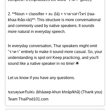
2. **Noun + classifier + ละ (lá) + ราคาเท่าไหร่ (raa-
khaa thâo-rài)**: This structure is more conversational
and commonly used by native speakers. It sounds
more natural in everyday speech.
In everyday conversation, Thai speakers might omit
"ราคา" entirely to make it sound more casual. So, your
understanding is spot on! Keep practicing, and you'll
sound like a native speaker in no time! 🌟
Let us know if you have any questions.
ขอบคุณครับ/ค่ะ (khàawp-khun khráp/khâ) (Thank you)
Team ThaiPod101.com