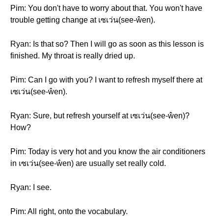
Pim: You don't have to worry about that. You won't have
trouble getting change at เซเว่น(see-ŵen).
Ryan: Is that so? Then I will go as soon as this lesson is
finished. My throat is really dried up.
Pim: Can I go with you? I want to refresh myself there at
เซเว่น(see-ŵen).
Ryan: Sure, but refresh yourself at เซเว่น(see-ŵen)?
How?
Pim: Today is very hot and you know the air conditioners
in เซเว่น(see-ŵen) are usually set really cold.
Ryan: I see.
Pim: All right, onto the vocabulary.