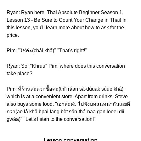
Ryan: Ryan here! Thai Absolute Beginner Season 1,
Lesson 13 - Be Sure to Count Your Change in Thai! In
this lesson, you'll learn more about how to ask for the
price.
Pim: "ใช่ค่ะ(châi khâ)" "That's right!"
Ryan: So, "Khruu" Pim, where does this conversation
take place?
Pim: ที่ร้านสะดวกซื้อค่ะ(thîi ráan sà-dùuak súue khâ),
which is at a convenient store. Apart from drinks, Steve
also buys some food. "เอาล่ะค่ะ ไปฟังบทสนทนากันเลยดี
กว่า(ao lâ khâ bpai fang bòt sŏn-thá-naa gan looei dii
gwàa)" "Let's listen to the conversation!"
Lesson conversation