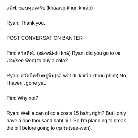
สตีฟ: ขอบคุณครับ (khàawp-khun khráp)
Ryan: Thank you.
POST CONVERSATION BANTER
Pim: สวัสดีค่ะ (sà-wàt-dii khâ) Ryan, did you go to เซ
เว่น(see-ŵen) to buy a cola?
Ryan: สวัสดีครับครูพิม(sà-wàt-dii khráp khruu phim) No,
I haven't gone yet.
Pim: Why not?
Ryan: Well a can of cola costs 15 baht, right? But I only
have a one thousand baht bill. So I'm planning to break
the bill before going to เซเว่น(see-ŵen).