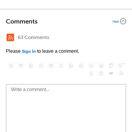
Comments
Hide
63 Comments
Please
to leave a comment.
Sign In
😄
😳
😁
😒
😎
😠
😆
😅
😉
😭
😇
😴
❤️
👍
😮
😈