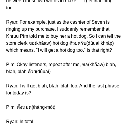
between these two words to make, "I'll get that thing
too."
Ryan: For example, just as the cashier of Seven is
ringing up my purchase, I suddenly remember that
Khruu Pim told me to buy her a hot dog. So I can tell the
store clerk ขอ(khǎaw) hot dog ด้วยครับ(dûuai khráp)
which means, "I will get a hot dog too," is that right?
Pim: Okay listeners, repeat after me, ขอ(khǎaw) blah,
blah, blah ด้วย(dûuai)
Ryan: I will get blah, blah, blah too. And the last phrase
for today is?
Pim: ทั้งหมด(tháng-mòt)
Ryan: In total.