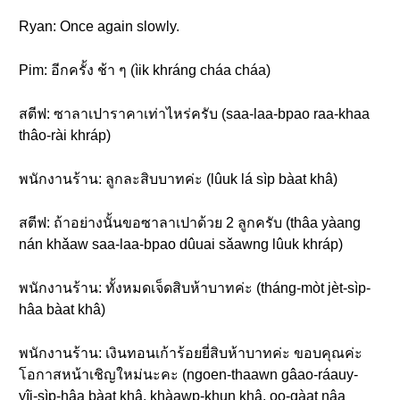
Ryan: Once again slowly.
Pim: อีกครั้ง ช้า ๆ (ìik khráng cháa cháa)
สตีฟ: ซาลาเปาราคาเท่าไหร่ครับ (saa-laa-bpao raa-khaa
thâo-rài khráp)
พนักงานร้าน: ลูกละสิบบาทค่ะ (lûuk lá sìp bàat khâ)
สตีฟ: ถ้าอย่างนั้นขอซาลาเปาด้วย 2 ลูกครับ (thâa yàang
nán khǎaw saa-laa-bpao dûuai sǎawng lûuk khráp)
พนักงานร้าน: ทั้งหมดเจ็ดสิบห้าบาทค่ะ (tháng-mòt jèt-sìp-
hâa bàat khâ)
พนักงานร้าน: เงินทอนเก้าร้อยยี่สิบห้าบาทค่ะ ขอบคุณค่ะ
โอกาสหน้าเชิญใหม่นะคะ (ngoen-thaawn gâao-ráauy-
yîi-sìp-hâa bàat khâ. khàawp-khun khâ. oo-gàat nâa