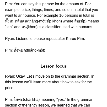
Pim: You can say this phrase for the amount of. For
example, price, things, times, and so on in total that you
want to announce. For example 10 persons in total is
ทั้งหมดสิบคน(tháng-mòt sìp khon) where สิบ(sìp) means
"ten" and คน(khon) is a classifier used with humans.
Ryan: Listeners, please repeat after Khruu Pim.
Pim: ทั้งหมด(tháng-mòt)
Lesson focus
Ryan: Okay. Let's move on to the grammar section. In
this lesson we'll learn more about how to ask for the
price.
Pim: ใช่ค่ะ(châi khâ) meaning "yes." In the grammar
section of the tenth lesson, we learned that we can