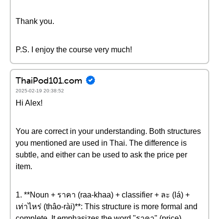
Thank you.
P.S. I enjoy the course very much!
ThaiPod101.com
2025-02-19 20:38:52
Hi Alex!
You are correct in your understanding. Both structures
you mentioned are used in Thai. The difference is
subtle, and either can be used to ask the price per
item.
1. **Noun + ราคา (raa-khaa) + classifier + ละ (lá) +
เท่าไหร่ (thâo-rài)**: This structure is more formal and
complete. It emphasizes the word "ราคา" (price).