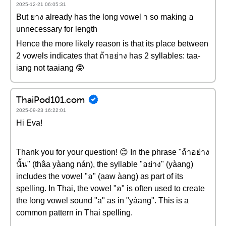
2025-12-21 06:05:31
But ยาง already has the long vowel า so making อ
unnecessary for length
Hence the more likely reason is that its place between
2 vowels indicates that ถ้าอย่าง has 2 syllables: taa-
iang not taaiang 🤓
ThaiPod101.com
2025-09-23 16:22:01
Hi Eva!
Thank you for your question! 😊 In the phrase "ถ้าอย่าง
นั้น" (thâa yàang nán), the syllable "อย่าง" (yàang)
includes the vowel "อ" (aaw àang) as part of its
spelling. In Thai, the vowel "อ" is often used to create
the long vowel sound "a" as in "yàang". This is a
common pattern in Thai spelling.