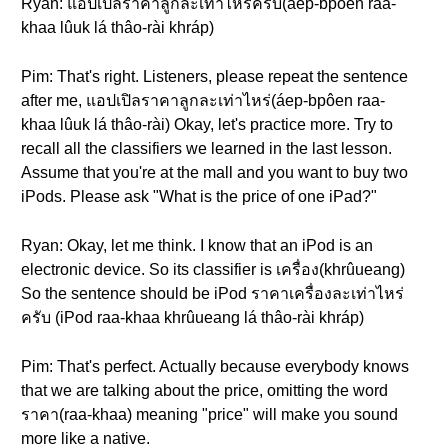
Ryan: แอปเปิลราคาลูกละเท่าไหร่ครับ(áep-bpôen raa-
khaa lûuk lá thâo-rài khráp)
Pim: That's right. Listeners, please repeat the sentence
after me, แอปเปิลราคาลูกละเท่าไหร่(áep-bpôen raa-
khaa lûuk lá thâo-rài) Okay, let's practice more. Try to
recall all the classifiers we learned in the last lesson.
Assume that you're at the mall and you want to buy two
iPods. Please ask "What is the price of one iPad?"
Ryan: Okay, let me think. I know that an iPod is an
electronic device. So its classifier is เครื่อง(khrûueang)
So the sentence should be iPod ราคาเครื่องละเท่าไหร่
ครับ (iPod raa-khaa khrûueang lá thâo-rài khráp)
Pim: That's perfect. Actually because everybody knows
that we are talking about the price, omitting the word
ราคา(raa-khaa) meaning "price" will make you sound
more like a native.