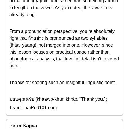
of that orthographic form rather than something added
to lengthen the vowel. As you noted, the vowel า is
already long.
From a pronunciation perspective, you’re absolutely
right that ถ้าอย่าง is pronounced as two syllables
(thâa–yàang), not merged into one. However, since
this lesson focuses on practical usage rather than
phonological analysis, that level of detail isn’t covered
here.
Thanks for sharing such an insightful linguistic point.
ขอบคุณครับ (khàawp-khun khráp, "Thank you.")
Team ThaiPod101.com
Peter Kapsa