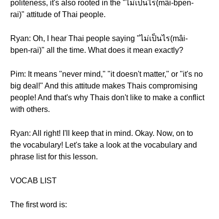
politeness, it's also rooted in the "ไม่เป็นไร(mâi-bpen-
rai)" attitude of Thai people.
Ryan: Oh, I hear Thai people saying "ไม่เป็นไร(mâi-
bpen-rai)" all the time. What does it mean exactly?
Pim: It means "never mind," "it doesn't matter," or "it's no
big deal!" And this attitude makes Thais compromising
people! And that's why Thais don't like to make a conflict
with others.
Ryan: All right! I'll keep that in mind. Okay. Now, on to
the vocabulary! Let's take a look at the vocabulary and
phrase list for this lesson.
VOCAB LIST
The first word is: