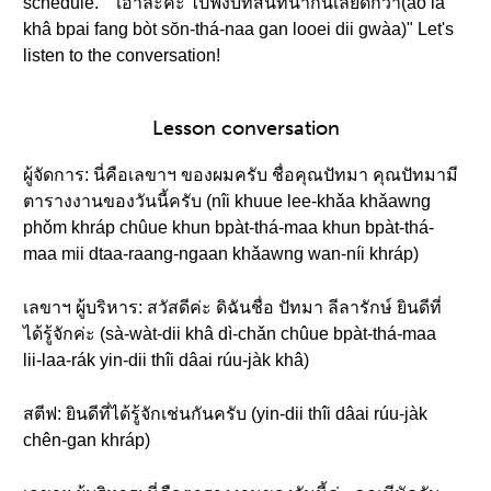
schedule." "เอาล่ะค่ะ ไปฟังบทสนทนากันเลยดีกว่า(ao lâ
khâ bpai fang bòt sŏn-thá-naa gan looei dii gwàa)" Let's
listen to the conversation!
Lesson conversation
ผู้จัดการ: นี่คือเลขาฯ ของผมครับ ชื่อคุณปัทมา คุณปัทมามี
ตารางงานของวันนี้ครับ (nîi khuue lee-khǎa khǎawng
phǒm khráp chûue khun bpàt-thá-maa khun bpàt-thá-
maa mii dtaa-raang-ngaan khǎawng wan-níi khráp)
เลขาฯ ผู้บริหาร: สวัสดีค่ะ ดิฉันชื่อ ปัทมา ลีลารักษ์ ยินดีที่
ได้รู้จักค่ะ (sà-wàt-dii khâ dì-chǎn chûue bpàt-thá-maa
lii-laa-rák yin-dii thîi dâai rúu-jàk khâ)
สตีฟ: ยินดีที่ได้รู้จักเช่นกันครับ (yin-dii thîi dâai rúu-jàk
chên-gan khráp)