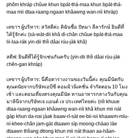
phǒm khráp chûue khun bpàt-thá-maa khun bpàt-thá-
maa mii dtaa-raang-ngaan khǎawng wan-níi khráp)
เลขาฯ ผู้บริหาร: สวัสดีค่ะ ดิฉันชื่อ ปัทมา ลีลารักษ์ ยินดีที่
ได้รู้จักค่ะ (sà-wàt-dii khâ dì-chǎn chûue bpàt-thá-maa
lii-laa-rák yin-dii thîi dâai rúu-jàk khâ)
สตีฟ: ยินดีที่ได้รู้จักเช่นกันครับ (yin-dii thîi dâai rúu-jàk
chên-gan khráp)
เลขาฯ ผู้บริหาร: นี่คือตารางงานของวันนี้ค่ะ คุณมีนัดกับ
คุณดนัยจากบริษัทเอบีซี คอมมิวนิเคชั่น จำกัดตอน 10 โมง
เช้า และตอนเที่ยงตรงคุณมีนัด ทานอาหารกลางวันกับคุณ
มาลินีจากบริษัทเจ แอนด์ เจ ประเทศไทยค่ะ (nîi khuue
dtaa-raang-ngaan khǎawng wan-níi khâ khun mii nát
gàp khun da-nai jàak baaw-rí-sàt ee-bii-sii khaawm-míu-
ní-khee-chân jam-gàt dtaawn sìp moong-cháao láe
dtaawn thîiang dtrong khun mii nát thaan aa-hǎan-