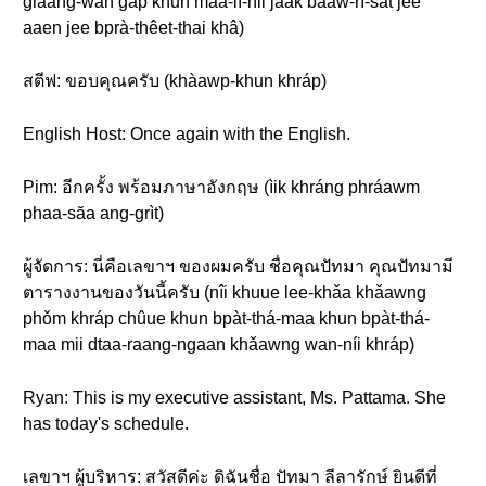
glaang-wan gàp khun maa-lí-nii jàak baaw-rí-sàt jee
aaen jee bprà-thêet-thai khâ)
สตีฟ: ขอบคุณครับ (khàawp-khun khráp)
English Host: Once again with the English.
Pim: อีกครั้ง พร้อมภาษาอังกฤษ (ìik khráng phráawm
phaa-săa ang-grìt)
ผู้จัดการ: นี่คือเลขาฯ ของผมครับ ชื่อคุณปัทมา คุณปัทมามี
ตารางงานของวันนี้ครับ (nîi khuue lee-khǎa khǎawng
phǒm khráp chûue khun bpàt-thá-maa khun bpàt-thá-
maa mii dtaa-raang-ngaan khǎawng wan-níi khráp)
Ryan: This is my executive assistant, Ms. Pattama. She
has today's schedule.
เลขาฯ ผู้บริหาร: สวัสดีค่ะ ดิฉันชื่อ ปัทมา ลีลารักษ์ ยินดีที่