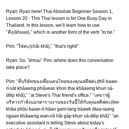
Ryan: Ryan here! Thai Absolute Beginner Season 1,
Lesson 20 - This Thai lesson is for One Busy Day in
Thailand. In this lesson, we'll learn how to use
"คือ(khuue)," which is another form of the verb "to be."
Pim: "ใช่ค่ะ(châi khâ)," "that's right!"
Ryan: So, "khruu" Pim, where does this conversation
take place?
Pim: "ที่บริษัทของเพื่อนคนไทยของคุณสตีฟค่ะ(thîi baaw-
rí-sàt khǎawng phûuean khon thai khǎawng khun sà-
dtíip khâ)," "at Steve's Thai friend's office." "เลขาฯผู้
บริหารกำลังบอกตารางงานของวันนี้ให้กับคุณสตีฟค่ะ(lee-
khăa phûu baaw-rí-hăan gam-lang bàawk dtaa-raang
ngaan khǎawng wan-níi hâi gàp khun sà-dtíip khâ)" "an
executive assistant is telling Steve about today's