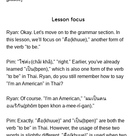
Lesson focus
Ryan: Okay. Let's move on to the grammar section. In
this lesson, we'll focus on "คือ(khuue)," another form of
the verb "to be."
Pim: "ใช่ค่ะ(châi khâ)," "right." Earlier, you've already
learned "เป็น(bpen)," which is also one form of the verb
"to be" in Thai. Ryan, do you still remember how to say
"I'm an American" in Thai?
Ryan: Of course. "I'm an American," "ผมเป็นคน
อเมริกัน(phŏm bpen khon a-mee-rí-gan)."
Pim: Exactly. "คือ(khuue)" and "เป็น(bpen)" are both the
verb "to be" in Thai. However, the usage of these two
words is slightly different. "คือ(khuue)" is used when two