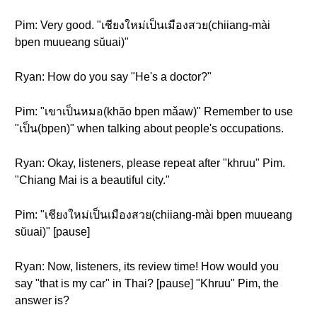
Pim: Very good. "เชียงใหม่เป็นเมืองสวย(chiiang-mài
bpen muueang sŭuai)"
Ryan: How do you say "He's a doctor?"
Pim: "เขาเป็นหมอ(khăo bpen mǎaw)" Remember to use
"เป็น(bpen)" when talking about people's occupations.
Ryan: Okay, listeners, please repeat after "khruu" Pim.
"Chiang Mai is a beautiful city."
Pim: "เชียงใหม่เป็นเมืองสวย(chiiang-mài bpen muueang
sŭuai)" [pause]
Ryan: Now, listeners, its review time! How would you
say "that is my car" in Thai? [pause] "Khruu" Pim, the
answer is?