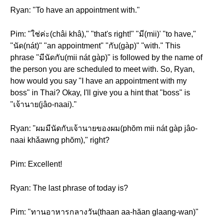
Ryan: "To have an appointment with."
Pim: "ใช่ค่ะ(châi khâ)," "that's right!" "มี(mii)' "to have,"
"นัด(nát)" "an appointment" "กับ(gàp)" "with." This
phrase "มีนัดกับ(mii nát gàp)" is followed by the name of
the person you are scheduled to meet with. So, Ryan,
how would you say "I have an appointment with my
boss" in Thai? Okay, I'll give you a hint that "boss" is
"เจ้านาย(jâo-naai)."
Ryan: "ผมมีนัดกับเจ้านายของผม(phŏm mii nát gàp jâo-
naai khǎawng phŏm)," right?
Pim: Excellent!
Ryan: The last phrase of today is?
Pim: "ทานอาหารกลางวัน(thaan aa-hăan glaang-wan)"