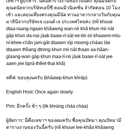
เลขาฯ ผู้บริหาร: นี่คือตารางงานของวันนี้ค่ะ คุณมีนัดกับ
คุณดนัยจากบริษัทเอบีซี คอมมิวนิเคชั่น จำกัดตอน 10 โมง
เช้า และตอนเที่ยงตรงคุณมีนัด ทานอาหารกลางวันกับคุณ
มาลินีจากบริษัทเจ แอนด์ เจ ประเทศไทยค่ะ (nîi khuue
dtaa-raang-ngaan khǎawng wan-níi khâ khun mii nát
gàp khun da-nai jàak baaw-rí-sàt ee-bii-sii khaawm-míu-
ní-khee-chân jam-gàt dtaawn sìp moong-cháao láe
dtaawn thîiang dtrong khun mii nát thaan aa-hǎan-
glaang-wan gàp khun maa-lí-nii jàak baaw-rí-sàt jee
aaen jee bprà-thêet-thai khâ)
สตีฟ: ขอบคุณครับ (khàawp-khun khráp)
English Host: Once again slowly.
Pim: อีกครั้ง ช้า ๆ (ìik khráng cháa cháa)
ผู้จัดการ: นี่คือเลขาฯ ของผมครับ ชื่อคุณปัทมา คุณปัทมามี
ตารางงานของวันนี้ครับ (nîi khuue lee-khǎa khǎawng