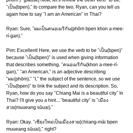
"เป็น(bpen)," to compare the two. Ryan, can you tell us
again how to say "I am an American" in Thai?
Ryan: Sure, "ผมเป็นคนอเมริกัน(phŏm bpen khon a-mee-
rí-gan)."
Pim: Excellent! Here, we use the verb to be "เป็น(bpen)"
because "เป็น(bpen)" is used when giving information
that describes something. "คนอเมริกัน(khon a-mee-rí-
gan)," "an American," is an adjective describing
"ผม(phŏm)," "I," the subject of the sentence, so we use
"เป็น(bpen)" to link the subject and its description. So,
Ryan, how do you say "Chiang Mai is a beautiful city" In
Thai? I'll give you a hint…"beautiful city" is "เมือง
สวย(muueang sŭuai)."
Ryan: Okay. "เชียงใหม่เป็นเมืองสวย(chiiang-mài bpen
muueang sŭuai)," right?