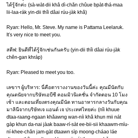
ได้รู้จักค่ะ (sà-wàt-dii khâ dì-chǎn chûue bpàt-thá-maa
lii-laa-rák yin-dii thîi dâai rúu-jàk khâ)
Ryan: Hello, Mr. Steve. My name is Pattama Leelaruk.
It's very nice to meet you.
สตีฟ: ยินดีที่ได้รู้จักเช่นกันครับ (yin-dii thîi dâai rúu-jàk
chên-gan khráp)
Ryan: Pleased to meet you too.
เลขาฯ ผู้บริหาร: นี่คือตารางงานของวันนี้ค่ะ คุณมีนัดกับ
คุณดนัยจากบริษัทเอบีซี คอมมิวนิเคชั่น จำกัดตอน 10 โมง
เช้า และตอนเที่ยงตรงคุณมีนัด ทานอาหารกลางวันกับคุณ
มาลินีจากบริษัทเจ แอนด์ เจ ประเทศไทยค่ะ (nîi khuue
dtaa-raang-ngaan khǎawng wan-níi khâ khun mii nát
gàp khun da-nai jàak baaw-rí-sàt ee-bii-sii khaawm-míu-
ní-khee-chân jam-gàt dtaawn sìp moong-cháao láe