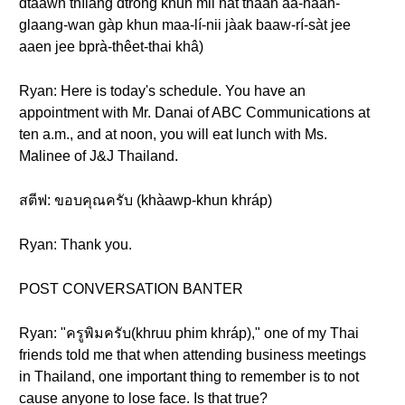
dtaawn thîiang dtrong khun mii nát thaan aa-hǎan-
glaang-wan gàp khun maa-lí-nii jàak baaw-rí-sàt jee
aaen jee bprà-thêet-thai khâ)
Ryan: Here is today's schedule. You have an
appointment with Mr. Danai of ABC Communications at
ten a.m., and at noon, you will eat lunch with Ms.
Malinee of J&J Thailand.
สตีฟ: ขอบคุณครับ (khàawp-khun khráp)
Ryan: Thank you.
POST CONVERSATION BANTER
Ryan: "ครูพิมครับ(khruu phim khráp)," one of my Thai
friends told me that when attending business meetings
in Thailand, one important thing to remember is to not
cause anyone to lose face. Is that true?