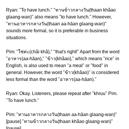
Ryan: "To have lunch." "ทานข้าวกลางวัน(thaan khâao
glaang-wan)" also means "to have lunch." However,
"ทานอาหารกลางวัน(thaan aa-hăan glaang-wan)"
sounds more formal, so it is preferable in business
situations.
Pim: "ใช่ค่ะ(châi khâ)," "that's right!" Apart from the word
"อาหาร(aa-hăan)," "ข้าว(khâao)," which means "rice" in
English, is also used to mean "a meal" or "food" in
general. However, the word "ข้าว(khâao)" is considered
less formal than the word "อาหาร(aa-hăan)."
Ryan: Okay. Listeners, please repeat after "khruu" Pim.
"To have lunch."
Pim: "ทานอาหารกลางวัน(thaan aa-hăan glaang-wan)"
[pause] "ทานข้าวกลางวัน(thaan khâao glaang-wan)"
[pause]