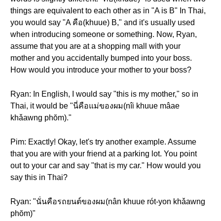
things are equivalent to each other as in "A is B" In Thai,
you would say "A คือ(khuue) B," and it's usually used
when introducing someone or something. Now, Ryan,
assume that you are at a shopping mall with your
mother and you accidentally bumped into your boss.
How would you introduce your mother to your boss?
Ryan: In English, I would say "this is my mother," so in
Thai, it would be "นี่คือแม่ของผม(nîi khuue mâae
khǎawng phŏm)."
Pim: Exactly! Okay, let's try another example. Assume
that you are with your friend at a parking lot. You point
out to your car and say "that is my car." How would you
say this in Thai?
Ryan: "นั่นคือรถยนต์ของผม(nân khuue rót-yon khǎawng
phŏm)"