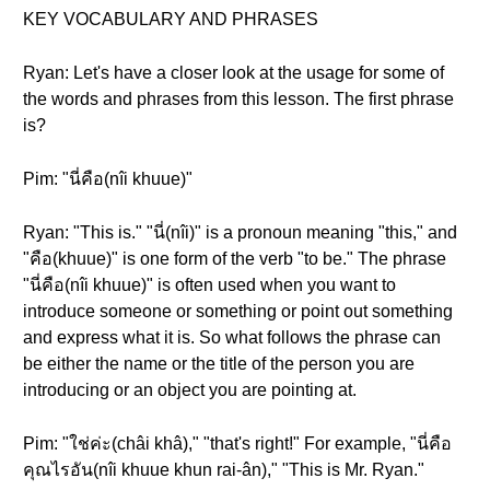
KEY VOCABULARY AND PHRASES
Ryan: Let's have a closer look at the usage for some of
the words and phrases from this lesson. The first phrase
is?
Pim: "นี่คือ(nîi khuue)"
Ryan: "This is." "นี่(nîi)" is a pronoun meaning "this," and
"คือ(khuue)" is one form of the verb "to be." The phrase
"นี่คือ(nîi khuue)" is often used when you want to
introduce someone or something or point out something
and express what it is. So what follows the phrase can
be either the name or the title of the person you are
introducing or an object you are pointing at.
Pim: "ใช่ค่ะ(châi khâ)," "that's right!" For example, "นี่คือ
คุณไรอัน(nîi khuue khun rai-ân)," "This is Mr. Ryan."