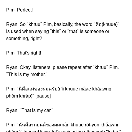
Pim: Perfect!
Ryan: So "khruu" Pim, basically, the word "คือ(khuue)"
is used when saying "this" or "that" is someone or
something, right?
Pim: That's right!
Ryan: Okay, listeners, please repeat after "khruu" Pim.
"This is my mother."
Pim: "นี่คือแม่ของผมครับ(nîi khuue mâae khǎawng
phŏm khráp)" [pause]
Ryan: "That is my car."
Pim: "นั่นคือรถยนต์ของผม(nân khuue rót-yon khǎawng
phŏm )" [pause] Now, let's review the other verb "to be,"