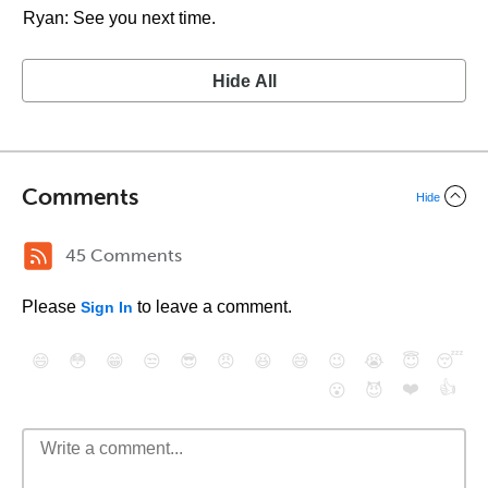
Ryan: See you next time.
Hide All
Comments
Hide
45 Comments
Please
to leave a comment.
Sign In
😄
😳
😁
😒
😎
😠
😆
😅
😉
😭
😇
😴
❤️
👍
😮
😈