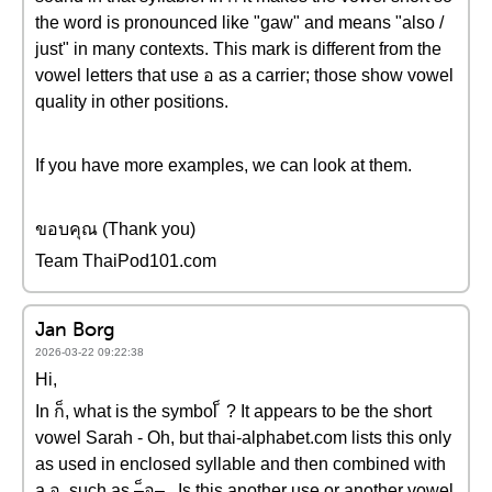
the word is pronounced like "gaw" and means "also /
just" in many contexts. This mark is different from the
vowel letters that use อ as a carrier; those show vowel
quality in other positions.
If you have more examples, we can look at them.
ขอบคุณ (Thank you)
Team ThaiPod101.com
Jan Borg
2026-03-22 09:22:38
Hi,
In ก็, what is the symbol ็ ? It appears to be the short
vowel Sarah - Oh, but thai-alphabet.com lists this only
as used in enclosed syllable and then combined with
a อ, such as –็อ– . Is this another use or another vowel