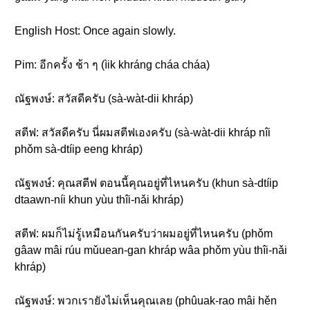
English Host: Once again slowly.
Pim: อีกครั้ง ช้า ๆ (ìik khráng cháa cháa)
ณัฐพงษ์: สวัสดีครับ (sà-wàt-dii khráp)
สตีฟ: สวัสดีครับ นี่ผมสตีฟเองครับ (sà-wàt-dii khráp nîi
phǒm sà-dtíip eeng khráp)
ณัฐพงษ์: คุณสตีฟ ตอนนี้คุณอยู่ที่ไหนครับ (khun sà-dtíip
dtaawn-níi khun yùu thîi-nǎi khráp)
สตีฟ: ผมก็ไม่รู้เหมือนกันครับว่าผมอยู่ที่ไหนครับ (phǒm
gâaw mâi rúu mǔuean-gan khráp wâa phǒm yùu thîi-nǎi
khráp)
ณัฐพงษ์: พวกเรายังไม่เห็นคุณเลย (phûuak-rao mâi hěn