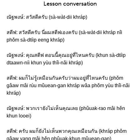
Lesson conversation
ณัฐพงษ์: สวัสดีครับ (sà-wàt-dii khráp)
สตีฟ: สวัสดีครับ นี่ผมสตีฟเองครับ (sà-wàt-dii khráp nîi
phǒm sà-dtíip eeng khráp)
ณัฐพงษ์: คุณสตีฟ ตอนนี้คุณอยู่ที่ไหนครับ (khun sà-dtíip
dtaawn-níi khun yùu thîi-nǎi khráp)
สตีฟ: ผมก็ไม่รู้เหมือนกันครับว่าผมอยู่ที่ไหนครับ (phǒm
gâaw mâi rúu mǔuean-gan khráp wâa phǒm yùu thîi-nǎi
khráp)
ณัฐพงษ์: พวกเรายังไม่เห็นคุณเลย (phûuak-rao mâi hěn
khun looei)
สตีฟ: ครับ ผมก็ยังไม่เห็นพวกคุณเหมือนกัน (khráp phǒm
gâaw yang mâi hěn phûuak-khun mǔuean-gan)