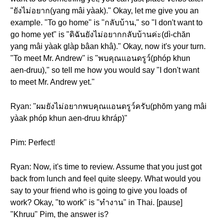
"ยังไม่อยาก(yang mâi yàak)." Okay, let me give you an
example. "To go home" is "กลับบ้าน," so "I don't want to
go home yet" is "ดิฉันยังไม่อยากกลับบ้านค่ะ(dì-chăn
yang mâi yàak glàp bâan khâ)." Okay, now it's your turn.
"To meet Mr. Andrew" is "พบคุณแอนดรูว์(phóp khun
aen-druu)," so tell me how you would say "I don't want
to meet Mr. Andrew yet."
Ryan: "ผมยังไม่อยากพบคุณแอนดรูว์ครับ(phŏm yang mâi
yàak phóp khun aen-druu khráp)"
Pim: Perfect!
Ryan: Now, it's time to review. Assume that you just got
back from lunch and feel quite sleepy. What would you
say to your friend who is going to give you loads of
work? Okay, "to work" is "ทำงาน" in Thai. [pause]
"Khruu" Pim, the answer is?