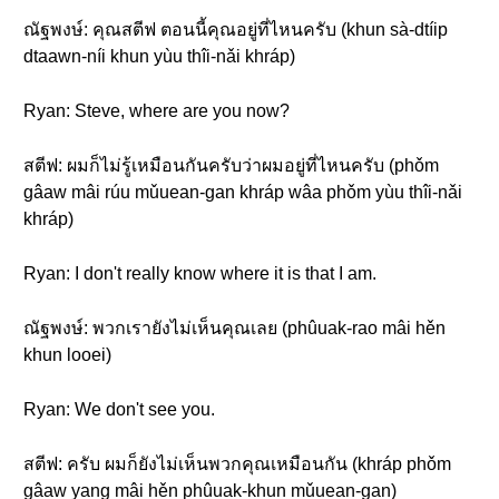
ณัฐพงษ์: คุณสตีฟ ตอนนี้คุณอยู่ที่ไหนครับ (khun sà-dtíip
dtaawn-níi khun yùu thîi-nǎi khráp)
Ryan: Steve, where are you now?
สตีฟ: ผมก็ไม่รู้เหมือนกันครับว่าผมอยู่ที่ไหนครับ (phǒm
gâaw mâi rúu mǔuean-gan khráp wâa phǒm yùu thîi-nǎi
khráp)
Ryan: I don't really know where it is that I am.
ณัฐพงษ์: พวกเรายังไม่เห็นคุณเลย (phûuak-rao mâi hěn
khun looei)
Ryan: We don't see you.
สตีฟ: ครับ ผมก็ยังไม่เห็นพวกคุณเหมือนกัน (khráp phǒm
gâaw yang mâi hěn phûuak-khun mǔuean-gan)