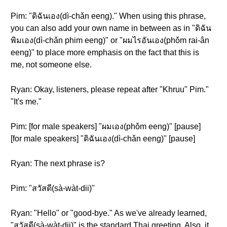
Pim: "ดิฉันเอง(dì-chǎn eeng)." When using this phrase,
you can also add your own name in between as in "ดิฉัน
พิมเอง(dì-chǎn phim eeng)" or "ผมไรอันเอง(phǒm rai-ân
eeng)" to place more emphasis on the fact that this is
me, not someone else.
Ryan: Okay, listeners, please repeat after "Khruu" Pim."
"It's me."
Pim: [for male speakers] "ผมเอง(phǒm eeng)" [pause]
[for male speakers] "ดิฉันเอง(dì-chǎn eeng)" [pause]
Ryan: The next phrase is?
Pim: "สวัสดี(sà-wàt-dii)"
Ryan: "Hello" or "good-bye." As we've already learned,
"สวัสดี(sà-wàt-dii)" is the standard Thai greeting. Also, it