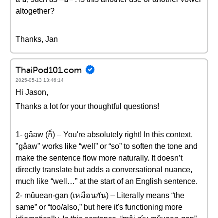
altogether?
Thanks, Jan
ThaiPod101.com
2025-05-13 13:46:14
Hi Jason,
Thanks a lot for your thoughtful questions!
1- gâaw (ก็) – You're absolutely right! In this context,
"gâaw" works like “well” or “so” to soften the tone and
make the sentence flow more naturally. It doesn’t
directly translate but adds a conversational nuance,
much like “well…” at the start of an English sentence.
2- mǔuean-gan (เหมือนกัน) – Literally means “the
same” or “too/also,” but here it's functioning more