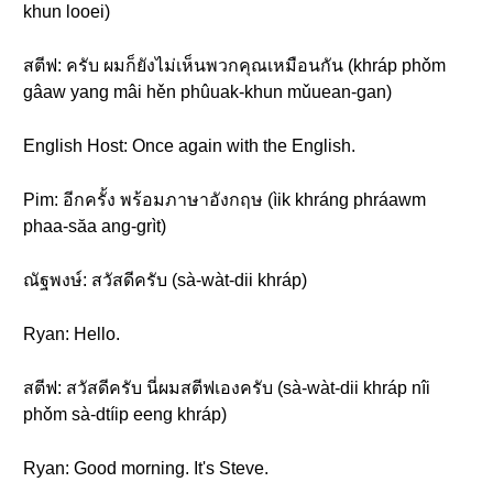
khun looei)
สตีฟ: ครับ ผมก็ยังไม่เห็นพวกคุณเหมือนกัน (khráp phǒm
gâaw yang mâi hěn phûuak-khun mǔuean-gan)
English Host: Once again with the English.
Pim: อีกครั้ง พร้อมภาษาอังกฤษ (ìik khráng phráawm
phaa-săa ang-grìt)
ณัฐพงษ์: สวัสดีครับ (sà-wàt-dii khráp)
Ryan: Hello.
สตีฟ: สวัสดีครับ นี่ผมสตีฟเองครับ (sà-wàt-dii khráp nîi
phǒm sà-dtíip eeng khráp)
Ryan: Good morning. It's Steve.