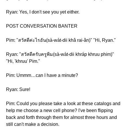
Ryan: Yes, I don't see you yet either.
POST CONVERSATION BANTER
Pim: "สวัสดีค่ะไรอัน(sà-wàt-dii khâ rai-ân)" "Hi, Ryan."
Ryan: "สวัสดีครับครูพิม(sà-wàt-dii khráp khruu phim)"
"Hi, 'khruu' Pim."
Pim: Ummm…can I have a minute?
Ryan: Sure!
Pim: Could you please take a look at these catalogs and
help me choose a new cell phone? I've been flipping
back and forth through them for almost three hours and
still can't make a decision.