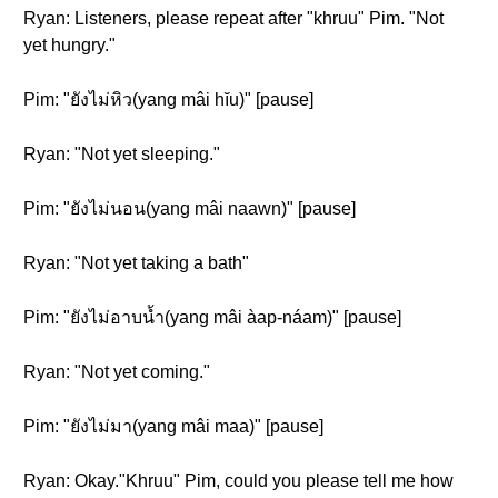
Ryan: Listeners, please repeat after "khruu" Pim. "Not
yet hungry."
Pim: "ยังไม่หิว(yang mâi hĭu)" [pause]
Ryan: "Not yet sleeping."
Pim: "ยังไม่นอน(yang mâi naawn)" [pause]
Ryan: "Not yet taking a bath"
Pim: "ยังไม่อาบน้ำ(yang mâi àap-náam)" [pause]
Ryan: "Not yet coming."
Pim: "ยังไม่มา(yang mâi maa)" [pause]
Ryan: Okay."Khruu" Pim, could you please tell me how