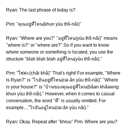
Ryan: The last phrase of today is?
Pim: "คุณอยู่ที่ไหน(khun yùu thîi-nǎi)"
Ryan: "Where are you?" "อยู่ที่ไหน(yùu thîi-nǎi)" means
"where is?" or "where are?" So if you want to know
where someone or something is located, you use the
structure "blah blah blah อยู่ที่ไหน(yùu thîi-nǎi)."
Pim: "ใช่ค่ะ(châi khâ)" That's right! For example, "Where
is Ryan?" is "ไรอันอยู่ที่ไหน(rai-ân yùu thîi-nǎi)" "Where
is your house?" is "บ้านของคุณอยู่ที่ไหน(bâan khǎawng
khun yùu thîi-nǎi)." However, when it comes to casual
conversation, the word "ที่" is usually omitted. For
example…"ไรอันอยู่ไหน(rai-ân yùu nǎi)."
Ryan: Okay. Repeat after "khruu" Pim. Where are you?