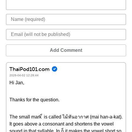
Add Comment
ThaiPod101.com
2026-04-02 12:28:44
Hi Jan,
Thanks for the question.
The small mark ็ is called ไม้หันอากาศ (mai han-a-kat).
It goes above a consonant and shortens the vowel
sound in that syllable. In ก็ it makes the vowel short so