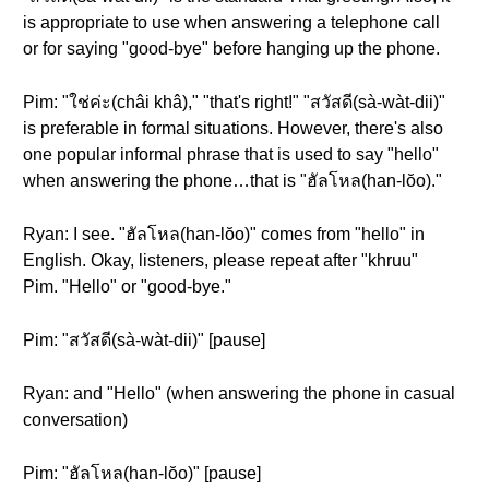
is appropriate to use when answering a telephone call
or for saying "good-bye" before hanging up the phone.
Pim: "ใช่ค่ะ(châi khâ)," "that's right!" "สวัสดี(sà-wàt-dii)"
is preferable in formal situations. However, there's also
one popular informal phrase that is used to say "hello"
when answering the phone…that is "ฮัลโหล(han-lŏo)."
Ryan: I see. "ฮัลโหล(han-lŏo)" comes from "hello" in
English. Okay, listeners, please repeat after "khruu"
Pim. "Hello" or "good-bye."
Pim: "สวัสดี(sà-wàt-dii)" [pause]
Ryan: and "Hello" (when answering the phone in casual
conversation)
Pim: "ฮัลโหล(han-lŏo)" [pause]