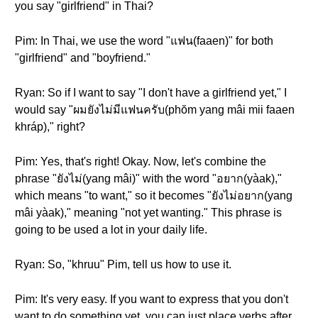
you say "girlfriend" in Thai?
Pim: In Thai, we use the word "แฟน(faaen)" for both
"girlfriend" and "boyfriend."
Ryan: So if I want to say "I don't have a girlfriend yet," I
would say "ผมยังไม่มีแฟนครับ(phŏm yang mâi mii faaen
khráp)," right?
Pim: Yes, that's right! Okay. Now, let's combine the
phrase "ยังไม่(yang mâi)" with the word "อยาก(yàak),"
which means "to want," so it becomes "ยังไม่อยาก(yang
mâi yàak)," meaning "not yet wanting." This phrase is
going to be used a lot in your daily life.
Ryan: So, "khruu" Pim, tell us how to use it.
Pim: It's very easy. If you want to express that you don't
want to do something yet, you can just place verbs after