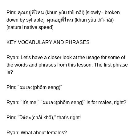
Pim: คุณอยู่ที่ไหน (khun yùu thîi-nǎi) [slowly - broken
down by syllable]. คุณอยู่ที่ไหน (khun yùu thîi-nǎi)
[natural native speed]
KEY VOCABULARY AND PHRASES
Ryan: Let's have a closer look at the usage for some of
the words and phrases from this lesson. The first phrase
is?
Pim: "ผมเอง(phǒm eeng)"
Ryan: "It's me." "ผมเอง(phǒm eeng)" is for males, right?
Pim: "ใช่ค่ะ(châi khâ)," that's right!
Ryan: What about females?