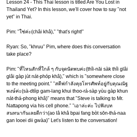
Lesson 24 - This Thai lesson is titled Are You Lost in
Thailand Yet? In this lesson, we'll cover how to say "not
yet" in Thai.
Pim: "ใช่ค่ะ(châi khâ)," "that's right!"
Ryan: So, "khruu" Pim, where does this conversation
take place?
Pim: "ที่ไหนสักที่ใกล้ ๆ กับจุดนัดพบค่ะ(thîi-năi sàk thîi glâi
glâi gàp jùt nát-phóp khâ)," which is "somewhere close
to the meeting point." "สตีฟกำลังคุยโทรศัพท์อยู่กับคุณณัฐ
พงษ์ค่ะ(sà-dtíip gam-lang khui thoo-rá-sàp yùu gàp khun
nát-thá-phong khâ)" means that "Steve is talking to Mr.
Nattapong via his cell phone." "เอาล่ะค่ะ ไปฟังบท
สนทนากันเลยดีกว่า(ao lâ khâ bpai fang bòt sŏn-thá-naa
gan looei dii gwàa)" Let's listen to the conversation!