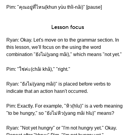
Pim: "คุณอยู่ที่ไหน(khun yùu thîi-nǎi)" [pause]
Lesson focus
Ryan: Okay. Let's move on to the grammar section. In
this lesson, we'll focus on the using the word
combination "ยังไม่(yang mâi)," which means "not yet."
Pim: "ใช่ค่ะ(châi khâ)," "right."
Ryan: "ยังไม่(yang mâi)" is placed before verbs to
indicate that an action hasn't occurred.
Pim: Exactly. For example, "หิว(hĭu)" is a verb meaning
"to be hungry," so "ยังไม่หิว(yang mâi hĭu)" means?
Ryan: "Not yet hungry" or "I'm not hungry yet." Okay.