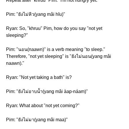
Repeat after "khruu" Pim. "I'm not hungry yet."
Pim: "ยังไม่หิว(yang mâi hĭu)"
Ryan: So, "khruu" Pim, how do you say "not yet
sleeping?"
Pim: "นอน(naawn)" is a verb meaning "to sleep."
Therefore, "not yet sleeping" is "ยังไม่นอน(yang mâi
naawn)."
Ryan: "Not yet taking a bath" is?
Pim: "ยังไม่อาบน้ำ(yang mâi àap-náam)"
Ryan: What about "not yet coming?"
Pim: "ยังไม่มา(yang mâi maa)"