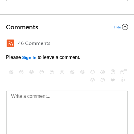
Comments
Hide
46 Comments
Please
to leave a comment.
Sign In
😄
😳
😁
😒
😎
😠
😆
😅
😉
😭
😇
😴
❤️
👍
😮
😈