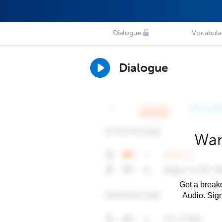
Dialogue
Vocabula
Dialogue
Wan
Get a breakd
Audio. Sig