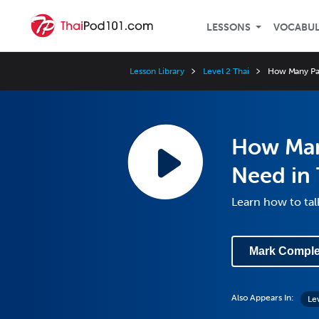
LESSONS
VOCABU
Lesson Library
Level 2 Thai
How Many Pai
How Man
Need in 
Learn how to ta
Mark Comple
Also Appears In:
Le