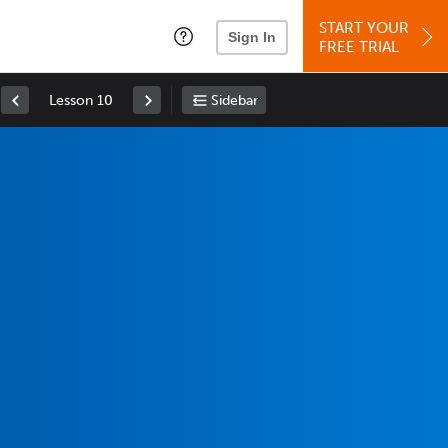
START YOUR
Sign In
FREE TRIAL
Lesson 10
Sidebar