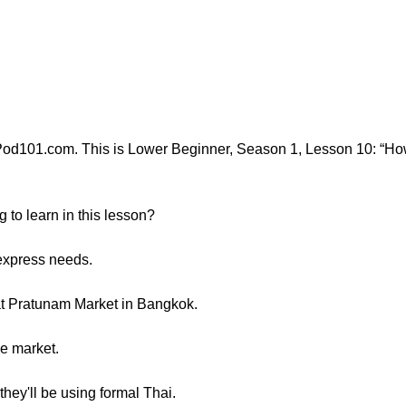
Pod101.com. This is Lower Beginner, Season 1, Lesson 10: “H
to learn in this lesson?
o express needs.
at Pratunam Market in Bangkok.
he market.
hey'll be using formal Thai.