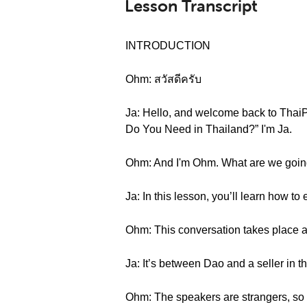
Lesson Transcript
INTRODUCTION
Ohm: สวัสดีครับ
Ja: Hello, and welcome back to Thai
Do You Need in Thailand?” I'm Ja.
Ohm: And I'm Ohm. What are we going 
Ja: In this lesson, you’ll learn how t
Ohm: This conversation takes place 
Ja: It’s between Dao and a seller in t
Ohm: The speakers are strangers, so t