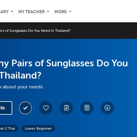
LARY
MY TEACHER
MORE
rs of Sunglasses Do You Need in Thailand?
y Pairs of Sunglasses Do You
Thailand?
lk about your needs
te
vel 2 Thai
Lower Beginner