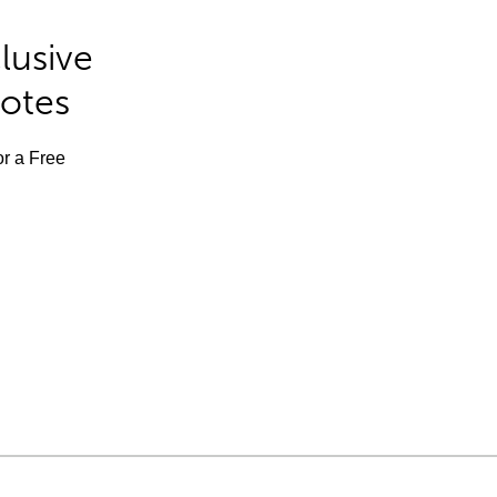
lusive
Notes
or a Free