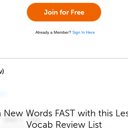
Join for Free
Already a Member?
Sign In Here
w)
 New Words FAST with this Le
Vocab Review List