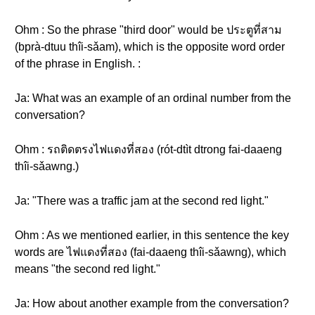
Ohm : So the phrase "third door" would be ประตูที่สาม
(bprà-dtuu thîi-sǎam), which is the opposite word order
of the phrase in English. :
Ja: What was an example of an ordinal number from the
conversation?
Ohm : รถติดตรงไฟแดงที่สอง (rót-dtìt dtrong fai-daaeng
thîi-sǎawng.)
Ja: "There was a traffic jam at the second red light."
Ohm : As we mentioned earlier, in this sentence the key
words are ไฟแดงที่สอง (fai-daaeng thîi-sǎawng), which
means "the second red light."
Ja: How about another example from the conversation?