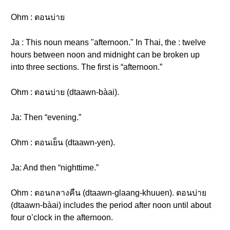
Ohm : ตอนบ่าย
Ja : This noun means "afternoon." In Thai, the : twelve
hours between noon and midnight can be broken up
into three sections. The first is “afternoon.”
Ohm : ตอนบ่าย (dtaawn-bàai).
Ja: Then “evening.”
Ohm : ตอนเย็น (dtaawn-yen).
Ja: And then “nighttime.”
Ohm : ตอนกลางคืน (dtaawn-glaang-khuuen). ตอนบ่าย
(dtaawn-bàai) includes the period after noon until about
four o’clock in the afternoon.