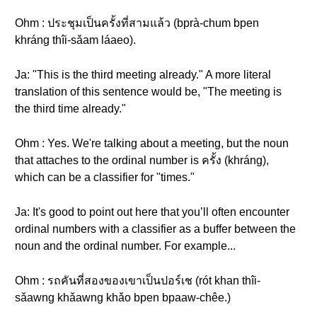
Ohm : ประชุมเป็นครั้งที่สามแล้ว (bprà-chum bpen
khráng thîi-sǎam láaeo).
Ja: "This is the third meeting already." A more literal
translation of this sentence would be, "The meeting is
the third time already."
Ohm : Yes. We're talking about a meeting, but the noun
that attaches to the ordinal number is ครั้ง (khráng),
which can be a classifier for "times."
Ja: It's good to point out here that you’ll often encounter
ordinal numbers with a classifier as a buffer between the
noun and the ordinal number. For example...
Ohm : รถคันที่สองของเขาเป็นปอร์เช (rót khan thîi-
sǎawng khǎawng khǎo bpen bpaaw-chêe.)