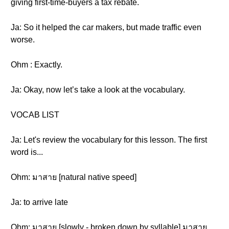
giving first-time-buyers a tax rebate.
Ja: So it helped the car makers, but made traffic even
worse.
Ohm : Exactly.
Ja: Okay, now let’s take a look at the vocabulary.
VOCAB LIST
Ja: Let's review the vocabulary for this lesson. The first
word is...
Ohm: มาสาย [natural native speed]
Ja: to arrive late
Ohm: มาสาย [slowly - broken down by syllable] มาสาย