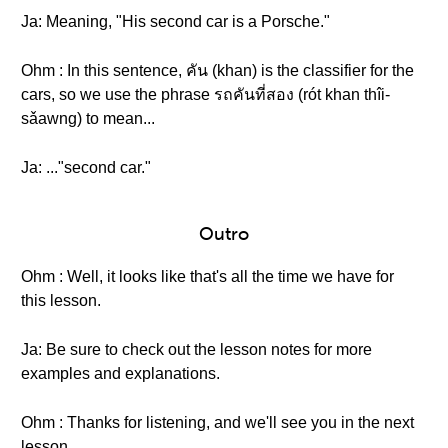
Ja: Meaning, "His second car is a Porsche."
Ohm : In this sentence, คัน (khan) is the classifier for the
cars, so we use the phrase รถคันที่สอง (rót khan thîi-
sǎawng) to mean...
Ja: ..."second car."
Outro
Ohm : Well, it looks like that's all the time we have for
this lesson.
Ja: Be sure to check out the lesson notes for more
examples and explanations.
Ohm : Thanks for listening, and we'll see you in the next
lesson.