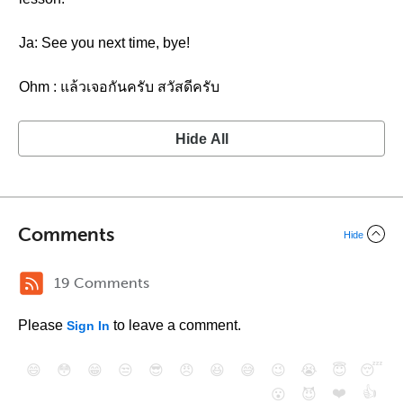
Ja: See you next time, bye!
Ohm : แล้วเจอกันครับ สวัสดีครับ
Hide All
Comments
Hide
19 Comments
Please
to leave a comment.
Sign In
😄
😳
😁
😒
😎
😠
😆
😅
😉
😭
😇
😴
❤️
👍
😮
😈