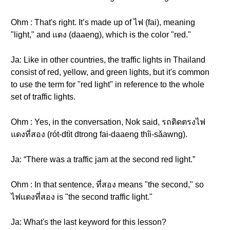
Ohm : That's right. It’s made up of ไฟ (fai), meaning
"light," and แดง (daaeng), which is the color "red."
Ja: Like in other countries, the traffic lights in Thailand
consist of red, yellow, and green lights, but it's common
to use the term for "red light" in reference to the whole
set of traffic lights.
Ohm : Yes, in the conversation, Nok said, รถติดตรงไฟ
แดงที่สอง (rót-dtìt dtrong fai-daaeng thîi-sǎawng).
Ja: “There was a traffic jam at the second red light.”
Ohm : In that sentence, ที่สอง means "the second," so
ไฟแดงที่สอง is "the second traffic light."
Ja: What's the last keyword for this lesson?