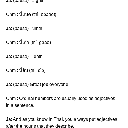
Ja: (pause) "Eighth."
Ohm : ที่แปด (thîi-bpàaet)
Ja: (pause) "Ninth."
Ohm : ที่เก้า (thîi-gâao)
Ja: (pause) "Tenth."
Ohm : ที่สิบ (thîi-sìp)
Ja: (pause) Great job everyone!
Ohm : Ordinal numbers are usually used as adjectives
in a sentence.
Ja: And as you know in Thai, you always put adjectives
after the nouns that they describe.