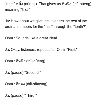
"one," หนึ่ง (nùeng). That gives us ที่หนึ่ง (thîi-nùeng)
meaning "first."
Ja: How about we give the listeners the rest of the
ordinal numbers for the "first" through the "tenth?"
Ohm : Sounds like a great idea!
Ja: Okay, listeners, repeat after Ohm. "First."
Ohm : ที่หนึ่ง (thîi-nùeng)
Ja: (pause) "Second."
Ohm : ที่สอง (thîi-sǎawng)
Ja: (pause) "Third."