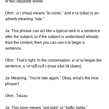
of two separate words.
Ohm : มา (maa) means "to come," and สาย (sǎai) is an
adverb meaning "late."
Ja: This phrase can act like a typical verb in a sentence
after the subject, or if the subject is understood already
from the context, then you can use it to begin a
sentence.
Ohm : That's right. In the conversation, มาสาย began the
sentence, มาสายอีกแล้ว (maa sǎai ìik láaeo).
Ja: Meaning, "You're late again." Okay, what's the next
phrase?
Ohm : ไฟแดง
Ja: This noun means "red light" or "traffic lights."