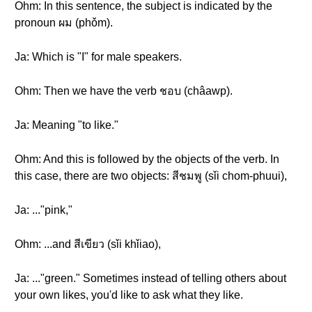
Ohm: In this sentence, the subject is indicated by the
pronoun ผม (phǒm).
Ja: Which is "I" for male speakers.
Ohm: Then we have the verb ชอบ (châawp).
Ja: Meaning "to like."
Ohm: And this is followed by the objects of the verb. In
this case, there are two objects: สีชมพู (sǐi chom-phuui),
Ja: ..."pink,"
Ohm: ...and สีเขียว (sǐi khǐiao),
Ja: ..."green." Sometimes instead of telling others about
your own likes, you'd like to ask what they like.