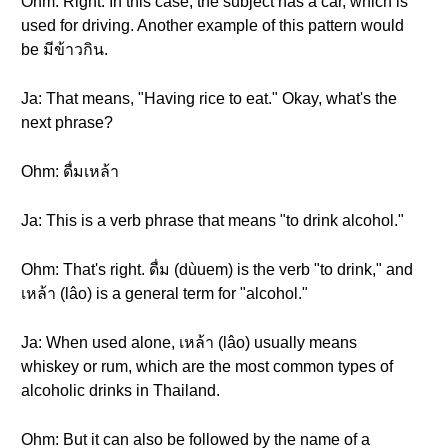
Ohm: Right. In this case, the subject has a car, which is
used for driving. Another example of this pattern would
be มีข้าวกิน.
Ja: That means, "Having rice to eat." Okay, what's the
next phrase?
Ohm: ดื่มเหล้า
Ja: This is a verb phrase that means "to drink alcohol."
Ohm: That's right. ดื่ม (dùuem) is the verb "to drink," and
เหล้า (lâo) is a general term for "alcohol."
Ja: When used alone, เหล้า (lâo) usually means
whiskey or rum, which are the most common types of
alcoholic drinks in Thailand.
Ohm: But it can also be followed by the name of a