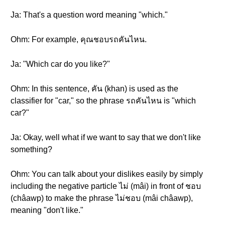
Ja: That's a question word meaning "which."
Ohm: For example, คุณชอบรถคันไหน.
Ja: "Which car do you like?"
Ohm: In this sentence, คัน (khan) is used as the
classifier for "car," so the phrase รถคันไหน is "which
car?"
Ja: Okay, well what if we want to say that we don't like
something?
Ohm: You can talk about your dislikes easily by simply
including the negative particle ไม่ (mâi) in front of ชอบ
(châawp) to make the phrase ไม่ชอบ (mâi châawp),
meaning "don't like."