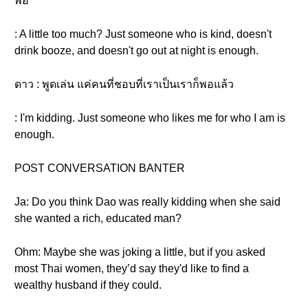
พอ
: A little too much? Just someone who is kind, doesn't
drink booze, and doesn't go out at night is enough.
ดาว : พูดเล่น แค่คนที่ชอบที่เราเป็นเราก็พอแล้ว
: I'm kidding. Just someone who likes me for who I am is
enough.
POST CONVERSATION BANTER
Ja: Do you think Dao was really kidding when she said
she wanted a rich, educated man?
Ohm: Maybe she was joking a little, but if you asked
most Thai women, they’d say they'd like to find a
wealthy husband if they could.