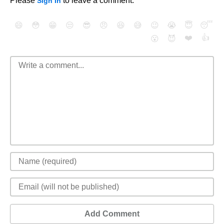
Please
to leave a comment.
Sign In
😄
😳
😁
😒
😎
😠
😆
😅
😉
😭
😇
😴
❤️
👍
😮
😈
Add Comment