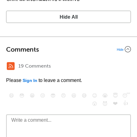
Hide All
Comments
Hide
19 Comments
Please
to leave a comment.
Sign In
😄
😳
😁
😒
😎
😠
😆
😅
😉
😭
😇
😴
❤️
👍
😮
😈