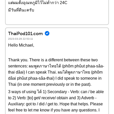
แต่ผมตั้งอุณหภูมิไว้ไม่ต่ำกว่า 24C
มีวันที่ดีนะครับ
ThaiPod101.com
2023-03-29 22:53:11
Hello Michael,
Thank you. There is a different between these two
sentences: ผมพูดภาษาไทยได้ (phǒm phûut phaa-sǎa-
thai dâai) I can speak Thai. ผมได้พูดภาษาไทย (phǒm
dâai phûut phaa-sǎa-thai) I did speak to someone in
Thai (in one moment previously or in the past).
3 ways of using ได้ 1) Secondary - Verb: can / be able
to 2) Verb: [to] get/ receive/ obtain and 3) Adverb -
Auxiliary: got to / did / get to. Hope that helps. Please
feel free to let me know if you have any questions. I