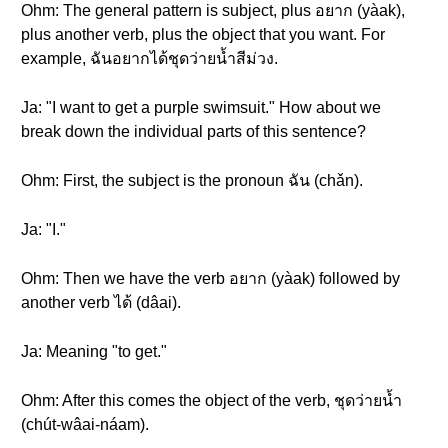
Ohm: The general pattern is subject, plus อยาก (yàak),
plus another verb, plus the object that you want. For
example, ฉันอยากได้ชุดว่ายน้ำสีม่วง.
Ja: "I want to get a purple swimsuit." How about we
break down the individual parts of this sentence?
Ohm: First, the subject is the pronoun ฉัน (chǎn).
Ja: "I."
Ohm: Then we have the verb อยาก (yàak) followed by
another verb ได้ (dâai).
Ja: Meaning "to get."
Ohm: After this comes the object of the verb, ชุดว่ายน้ำ
(chút-wâai-náam).