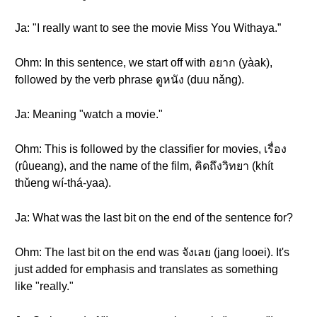
Ja: "I really want to see the movie Miss You Withaya.”
Ohm: In this sentence, we start off with อยาก (yàak),
followed by the verb phrase ดูหนัง (duu nǎng).
Ja: Meaning "watch a movie."
Ohm: This is followed by the classifier for movies, เรื่อง
(rûueang), and the name of the film, คิดถึงวิทยา (khít
thǔeng wí-thá-yaa).
Ja: What was the last bit on the end of the sentence for?
Ohm: The last bit on the end was จังเลย (jang looei). It's
just added for emphasis and translates as something
like "really."