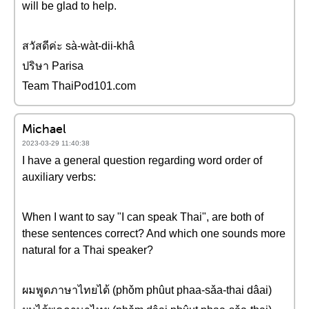
will be glad to help.
สวัสดีค่ะ sà-wàt-dii-khâ
ปริษา Parisa
Team ThaiPod101.com
Michael
2023-03-29 11:40:38
I have a general question regarding word order of
auxiliary verbs:
When I want to say "I can speak Thai", are both of
these sentences correct? And which one sounds more
natural for a Thai speaker?
ผมพูดภาษาไทยได้ (phǒm phûut phaa-sǎa-thai dâai)