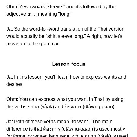
Ohm: Yes. แขน is "sleeve," and it's followed by the
adjective ยาว, meaning "long."
Ja: So the word-for-word translation of the Thai version
would actually be "shirt sleeve long." Alright, now let's
move on to the grammar.
Lesson focus
Ja: In this lesson, you’ll learn how to express wants and
desires.
Ohm: You can express what you want in Thai by using
the verbs อยาก (yàak) and ต้องการ (dtâwng-gaan).
Ja: Both of these verbs mean "to want." The main
difference is that ต้องการ (dtâwng-gaan) is used mostly
for formal or written language, while อยาก (yàak) is used