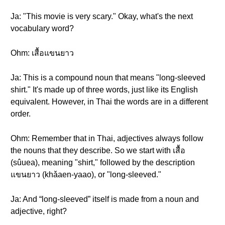
Ja: "This movie is very scary." Okay, what's the next
vocabulary word?
Ohm: เสื้อแขนยาว
Ja: This is a compound noun that means "long-sleeved
shirt." It's made up of three words, just like its English
equivalent. However, in Thai the words are in a different
order.
Ohm: Remember that in Thai, adjectives always follow
the nouns that they describe. So we start with เสื้อ
(sûuea), meaning "shirt," followed by the description
แขนยาว (khǎaen-yaao), or "long-sleeved."
Ja: And “long-sleeved” itself is made from a noun and
adjective, right?