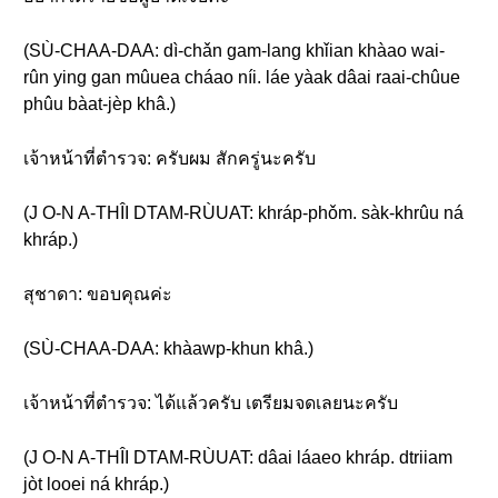
(SÙ-CHAA-DAA: dì-chǎn gam-lang khǐian khàao wai-
rûn ying gan mûuea cháao níi. láe yàak dâai raai-chûue
phûu bàat-jèp khâ.)
เจ้าหน้าที่ตำรวจ: ครับผม สักครู่นะครับ
(J O-N A-THÎI DTAM-RÙUAT: khráp-phǒm. sàk-khrûu ná
khráp.)
สุชาดา: ขอบคุณค่ะ
(SÙ-CHAA-DAA: khàawp-khun khâ.)
เจ้าหน้าที่ตำรวจ: ได้แล้วครับ เตรียมจดเลยนะครับ
(J O-N A-THÎI DTAM-RÙUAT: dâai láaeo khráp. dtriiam
jòt looei ná khráp.)