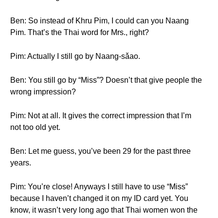
Ben: So instead of Khru Pim, I could can you Naang
Pim. That’s the Thai word for Mrs., right?
Pim: Actually I still go by Naang-sǎao.
Ben: You still go by “Miss”? Doesn’t that give people the
wrong impression?
Pim: Not at all. It gives the correct impression that I’m
not too old yet.
Ben: Let me guess, you’ve been 29 for the past three
years.
Pim: You’re close! Anyways I still have to use “Miss”
because I haven’t changed it on my ID card yet. You
know, it wasn’t very long ago that Thai women won the