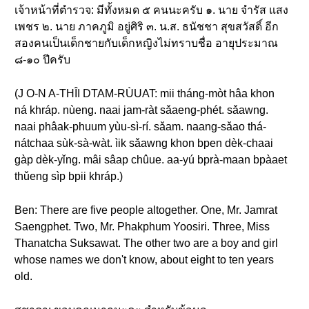
เจ้าหน้าที่ตำรวจ: มีทั้งหมด ๕ คนนะครับ ๑. นาย จำรัส แสง
เพชร ๒. นาย ภาคภูมิ อยู่ศิริ ๓. น.ส. ธนัชชา สุขสวัสดิ์ อีก
สองคนเป็นเด็กชายกับเด็กหญิงไม่ทราบชื่อ อายุประมาณ
๘-๑๐ ปีครับ
(J O-N A-THÎI DTAM-RÙUAT: mii tháng-mòt hâa khon
ná khráp. nùeng. naai jam-ràt sǎaeng-phét. sǎawng.
naai phâak-phuum yùu-sì-rí. sǎam. naang-sǎao thá-
nátchaa sùk-sà-wàt. ìik sǎawng khon bpen dèk-chaai
gàp dèk-yǐng. mâi sâap chûue. aa-yú bprà-maan bpàaet
thǔeng sìp bpii khráp.)
Ben: There are five people altogether. One, Mr. Jamrat
Saengphet. Two, Mr. Phakphum Yoosiri. Three, Miss
Thanatcha Suksawat. The other two are a boy and girl
whose names we don't know, about eight to ten years
old.