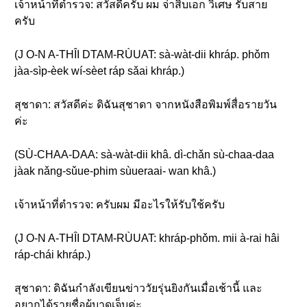
เจ้าหน้าที่ตำรวจ: สวัสดีครับ ผม จ่าสิบเอก วิเศษ รับสาย
ครับ
(J O-N A-THÎI DTAM-RÙUAT: sà-wàt-dii khráp. phǒm
jàa-sìp-èek wí-sèet ráp sǎai khráp.)
สุชาดา: สวัสดีค่ะ ดิฉันสุชาดา จากหนังสือพิมพ์สื่อรายวัน
ค่ะ
(SÙ-CHAA-DAA: sà-wàt-dii khâ. dì-chǎn sù-chaa-daa
jàak nǎng-sǔue-phim sùueraai- wan khâ.)
เจ้าหน้าที่ตำรวจ: ครับผม มีอะไรให้รับใช้ครับ
(J O-N A-THÎI DTAM-RÙUAT: khráp-phǒm. mii à-rai hâi
ráp-chái khráp.)
สุชาดา: ดิฉันกำลังเขียนข่าววัยรุ่นยิงกันเมื่อเช้านี้ และ
อยากได้รายชื่อผู้บาดเจ็บค่ะ