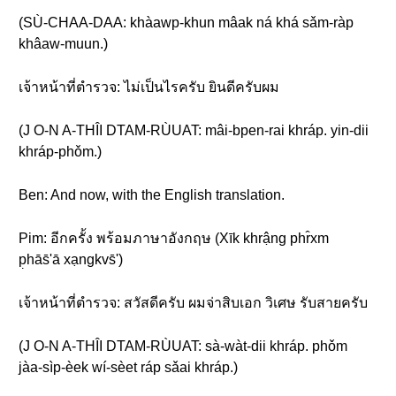
(SÙ-CHAA-DAA: khàawp-khun mâak ná khá sǎm-ràp
khâaw-muun.)
เจ้าหน้าที่ตำรวจ: ไม่เป็นไรครับ ยินดีครับผม
(J O-N A-THÎI DTAM-RÙUAT: mâi-bpen-rai khráp. yin-dii
khráp-phǒm.)
Ben: And now, with the English translation.
Pim: อีกครั้ง พร้อมภาษาอังกฤษ (Xīk khrậng phr̂xm
p̣hās̄ʹā xạngkvs̄ʹ)
เจ้าหน้าที่ตำรวจ: สวัสดีครับ ผมจ่าสิบเอก วิเศษ รับสายครับ
(J O-N A-THÎI DTAM-RÙUAT: sà-wàt-dii khráp. phǒm
jàa-sìp-èek wí-sèet ráp sǎai khráp.)