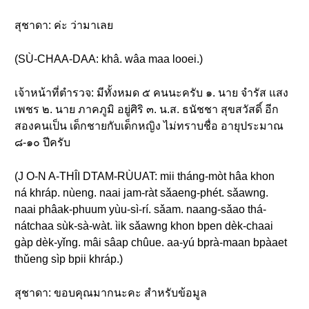
สุชาดา: ค่ะ ว่ามาเลย
(SÙ-CHAA-DAA: khâ. wâa maa looei.)
เจ้าหน้าที่ตำรวจ: มีทั้งหมด ๕ คนนะครับ ๑. นาย จำรัส แสง
เพชร ๒. นาย ภาคภูมิ อยู่ศิริ ๓. น.ส. ธนัชชา สุขสวัสดิ์ อีก
สองคนเป็น เด็กชายกับเด็กหญิง ไม่ทราบชื่อ อายุประมาณ
๘-๑๐ ปีครับ
(J O-N A-THÎI DTAM-RÙUAT: mii tháng-mòt hâa khon
ná khráp. nùeng. naai jam-ràt sǎaeng-phét. sǎawng.
naai phâak-phuum yùu-sì-rí. sǎam. naang-sǎao thá-
nátchaa sùk-sà-wàt. ìik sǎawng khon bpen dèk-chaai
gàp dèk-yǐng. mâi sâap chûue. aa-yú bprà-maan bpàaet
thǔeng sìp bpii khráp.)
สุชาดา: ขอบคุณมากนะคะ สำหรับข้อมูล