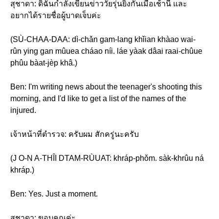
สุชาดา: ดิฉันกำลังเขียนข่าววัยรุ่นยิงกันเมื่อเช้านี้ และ
อยากได้รายชื่อผู้บาดเจ็บค่ะ
(SÙ-CHAA-DAA: dì-chǎn gam-lang khǐian khàao wai-
rûn ying gan mûuea cháao níi. láe yàak dâai raai-chûue
phûu bàat-jèp khâ.)
Ben: I'm writing news about the teenager's shooting this
morning, and I'd like to get a list of the names of the
injured.
เจ้าหน้าที่ตำรวจ: ครับผม สักครู่นะครับ
(J O-N A-THÎI DTAM-RÙUAT: khráp-phǒm. sàk-khrûu ná
khráp.)
Ben: Yes. Just a moment.
สุชาดา: ขอบคุณค่ะ