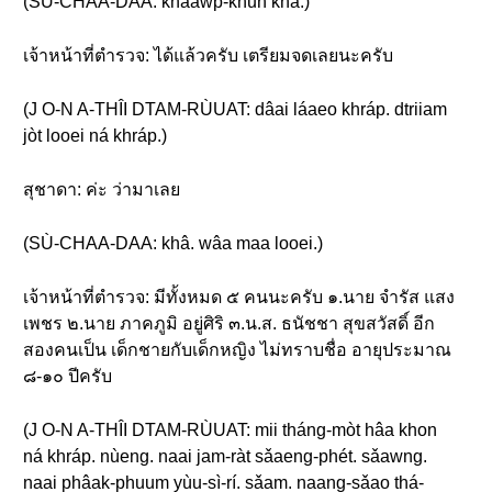
(SÙ-CHAA-DAA: khàawp-khun khâ.)
เจ้าหน้าที่ตำรวจ: ได้แล้วครับ เตรียมจดเลยนะครับ
(J O-N A-THÎI DTAM-RÙUAT: dâai láaeo khráp. dtriiam
jòt looei ná khráp.)
สุชาดา: ค่ะ ว่ามาเลย
(SÙ-CHAA-DAA: khâ. wâa maa looei.)
เจ้าหน้าที่ตำรวจ: มีทั้งหมด ๕ คนนะครับ ๑.นาย จำรัส แสง
เพชร ๒.นาย ภาคภูมิ อยู่ศิริ ๓.น.ส. ธนัชชา สุขสวัสดิ์ อีก
สองคนเป็น เด็กชายกับเด็กหญิง ไม่ทราบชื่อ อายุประมาณ
๘-๑๐ ปีครับ
(J O-N A-THÎI DTAM-RÙUAT: mii tháng-mòt hâa khon
ná khráp. nùeng. naai jam-ràt sǎaeng-phét. sǎawng.
naai phâak-phuum yùu-sì-rí. sǎam. naang-sǎao thá-