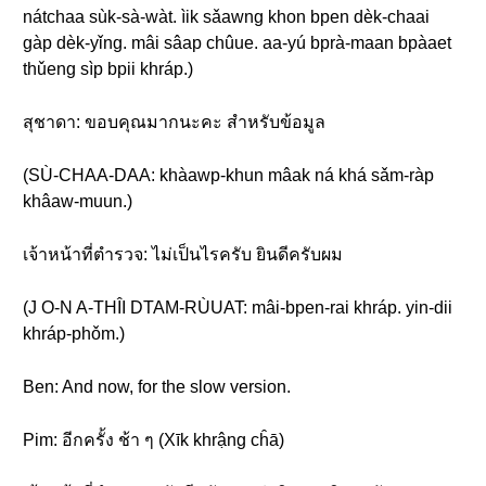
nátchaa sùk-sà-wàt. ìik sǎawng khon bpen dèk-chaai
gàp dèk-yǐng. mâi sâap chûue. aa-yú bprà-maan bpàaet
thǔeng sìp bpii khráp.)
สุชาดา: ขอบคุณมากนะคะ สำหรับข้อมูล
(SÙ-CHAA-DAA: khàawp-khun mâak ná khá sǎm-ràp
khâaw-muun.)
เจ้าหน้าที่ตำรวจ: ไม่เป็นไรครับ ยินดีครับผม
(J O-N A-THÎI DTAM-RÙUAT: mâi-bpen-rai khráp. yin-dii
khráp-phǒm.)
Ben: And now, for the slow version.
Pim: อีกครั้ง ช้า ๆ (Xīk khrậng cĥā)