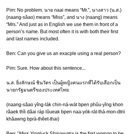
Pim: No problem. นาย naai means “Mr.”, นางสาว (น.ส.)
(naang-sǎao) means “Miss”, and นาง (naang) means
“Mrs.” And just as in English we use them in front of a
person’s name. But most often it is with both their first
and last names included.
Ben: Can you give us an exacple using a real person?
Pim: Sure. How about this sentence...
น.ส. ยิ่งลักษณ์ ชินวัตร เป็นผู้หญิงคนแรกที่ได้รับเลือกเป็น
นายกรัฐมนตรีของประเทศไทย
(naang-sǎao yîng-lák chin-ná-wát bpen phûu-yǐng khon
râaek thîi dâai ráp lûueak bpen naa-yók-rát-thá-mon-dtrii
khǎawng bprà-thêet-thai)
Ben: "Miss Yingluck Shinawatra is the first woman to be