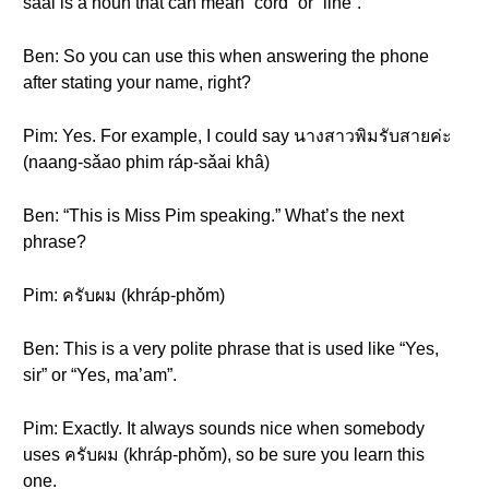
sǎai is a noun that can mean “cord” or “line”.
Ben: So you can use this when answering the phone
after stating your name, right?
Pim: Yes. For example, I could say นางสาวพิมรับสายค่ะ
(naang-sǎao phim ráp-sǎai khâ)
Ben: “This is Miss Pim speaking.” What’s the next
phrase?
Pim: ครับผม (khráp-phǒm)
Ben: This is a very polite phrase that is used like “Yes,
sir” or “Yes, ma’am”.
Pim: Exactly. It always sounds nice when somebody
uses ครับผม (khráp-phǒm), so be sure you learn this
one.