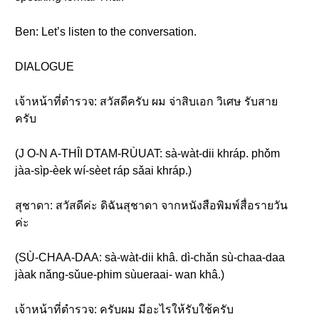
Ben: Let’s listen to the conversation.
DIALOGUE
เจ้าหน้าที่ตำรวจ: สวัสดีครับ ผม จ่าสิบเอก วิเศษ รับสาย
ครับ
(J O-N A-THÎI DTAM-RÙUAT: sà-wàt-dii khráp. phǒm
jàa-sìp-èek wí-sèet ráp sǎai khráp.)
สุชาดา: สวัสดีค่ะ ดิฉันสุชาดา จากหนังสือพิมพ์สื่อรายวัน
ค่ะ
(SÙ-CHAA-DAA: sà-wàt-dii khâ. dì-chǎn sù-chaa-daa
jàak nǎng-sǔue-phim sùueraai- wan khâ.)
เจ้าหน้าที่ตำรวจ: ครับผม มีอะไรให้รับใช้ครับ