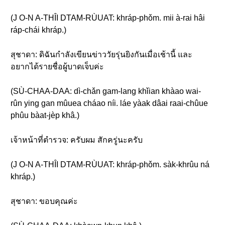
(J O-N A-THÎI DTAM-RÙUAT: khráp-phǒm. mii à-rai hâi
ráp-chái khráp.)
สุชาดา: ดิฉันกำลังเขียนข่าววัยรุ่นยิงกันเมื่อเช้านี้ และ
อยากได้รายชื่อผู้บาดเจ็บค่ะ
(SÙ-CHAA-DAA: dì-chǎn gam-lang khǐian khàao wai-
rûn ying gan mûuea cháao níi. láe yàak dâai raai-chûue
phûu bàat-jèp khâ.)
เจ้าหน้าที่ตำรวจ: ครับผม สักครู่นะครับ
(J O-N A-THÎI DTAM-RÙUAT: khráp-phǒm. sàk-khrûu ná
khráp.)
สุชาดา: ขอบคุณค่ะ