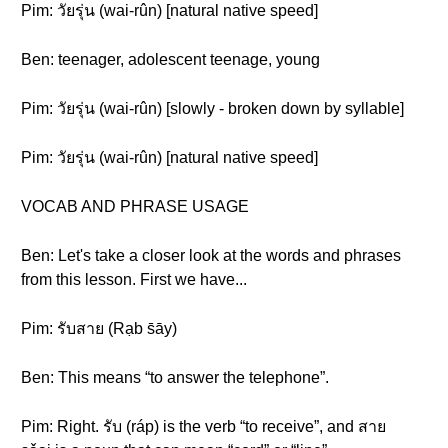
Pim: วัยรุ่น (wai-rûn) [natural native speed]
Ben: teenager, adolescent teenage, young
Pim: วัยรุ่น (wai-rûn) [slowly - broken down by syllable]
Pim: วัยรุ่น (wai-rûn) [natural native speed]
VOCAB AND PHRASE USAGE
Ben: Let's take a closer look at the words and phrases
from this lesson. First we have...
Pim: รับสาย (Rạb s̄āy)
Ben: This means “to answer the telephone”.
Pim: Right. รับ (ráp) is the verb “to receive”, and สาย