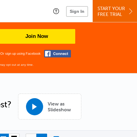
START YOUR
Sign In
FREE TRIAL
Join Now
Or sign up using Facebook
may opt out at any time.
st?
View as
Slideshow