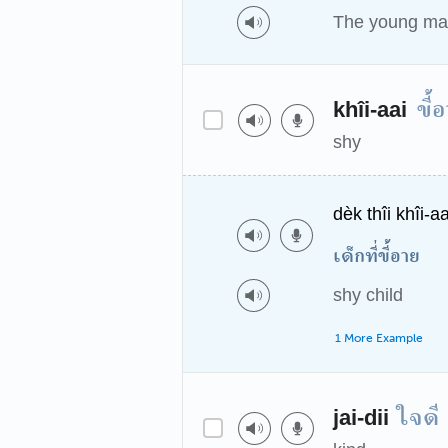
The young man 
ขี้
khîi-aai
shy
dèk thîi khîi-aa
เด็กที่ขี้อาย
shy child
1 More Example
ใจดี
jai-dii