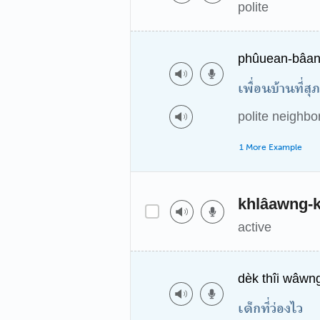
polite
phûuean-bâan 
เพื่อนบ้านที่สุ
polite neighbo
1 More Example
khlâawng-k
active
dèk thîi wâwn
เด็กที่ว่องไว