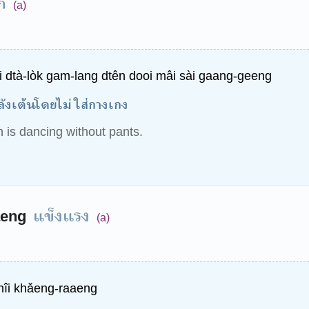
ก
(a)
i dtà-lòk gam-lang dtên dooi mâi sài gaang-geeng
ำลังเต้นโดยไม่ใส่กางเกง
 is dancing without pants.
แข็งแรง
aeng
(a)
thîi khǎeng-raaeng