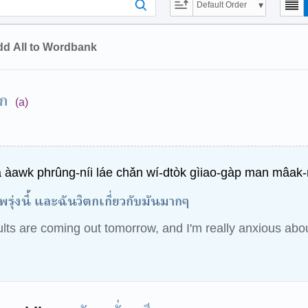
Default Order
d All to Wordbank
ตก
(a)
 àawk phrûng-níi láe chǎn wí-dtòk gìiao-gàp man mâak
่งนี้ และฉันวิตกเกี่ยวกับมันมากๆ
ts are coming out tomorrow, and I'm really anxious about