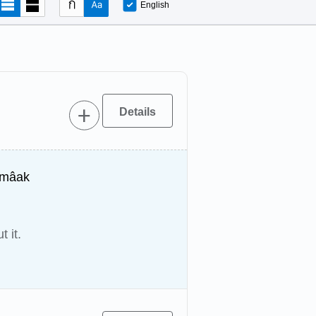
English
-mâak
 it.