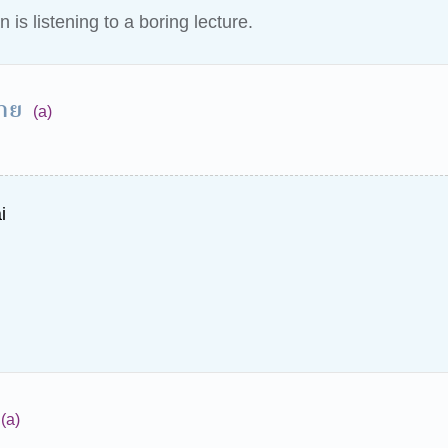
is listening to a boring lecture.
อาย
(a)
i
(a)