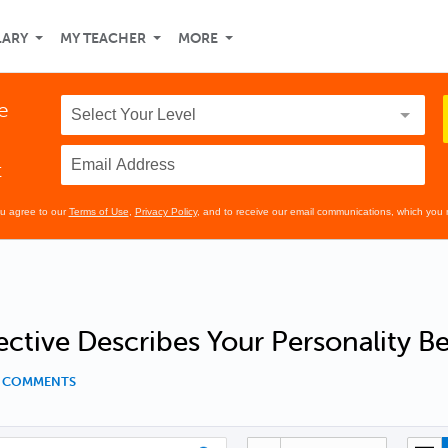
LARY
MY TEACHER
MORE
e
t
ou agree to our
Terms of Use
,
Privacy Policy
, and to receive our email communications, which you 
ctive Describes Your Personality Be
4 COMMENTS