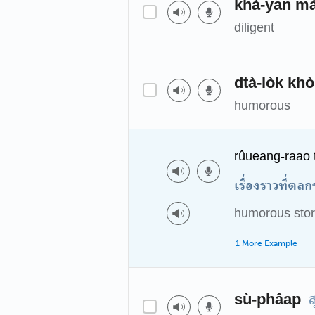
khà-yan mà
diligent
dtà-lòk kh
humorous
rûueang-raao t
เรื่องราวที่ตล
humorous sto
1 More Example
sù-phâap