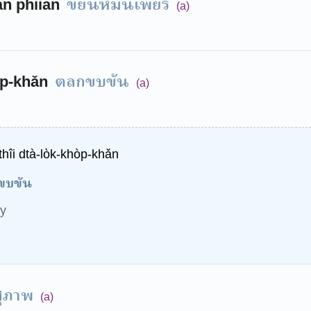
ขยันหมั่นเพียร
n phiian
(a)
ตลกขบขัน
òp-khǎn
(a)
hîi dtà-lòk-khòp-khǎn
กขบขัน
ry
สุภาพ
(a)