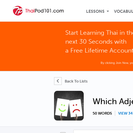
LESSONS
VOCABU
Start Learning Thai in th
next 30 Seconds with
a Free Lifetime Accoun
By clicking Join Now, y
Back To Lists
Which Adje
50 WORDS
VIEW 3