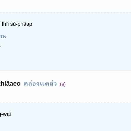
thîi sù-phâap
ภาพ
r
คล่องแคล่ว
hlâaeo
(a)
g-wai