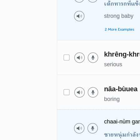
เด็กทารกที่แข
strong baby
2 More Examples
khrêng-kh
serious
nâa-bùuea
boring
chaai-nùm gam
ชายหนุ่มกำลังฟ