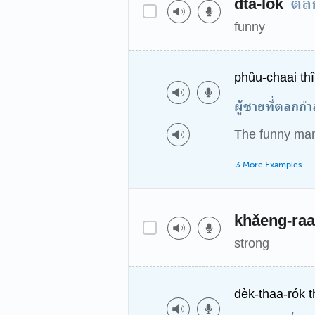
ตล
dtà-lòk
funny
phûu-chaai thî
ผู้ชายที่ตลกก
The funny man
3 More Examples
khǎeng-ra
strong
dèk-thaa-rók 