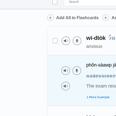
Add All to Flashcards
Ad
วิ
wí-dtòk
anxious
phǒn-sàawp jà
ผลสอบจะออกพรุ
The exam resul
1 More Example