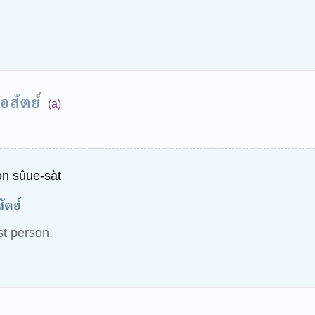
่อสัตย์
(a)
n sûue-sàt
ัตย์
st person.