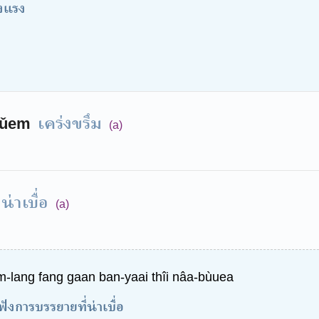
็งแรง
เคร่งขรึม
rǔem
(a)
น่าเบื่อ
(a)
-lang fang gaan ban-yaai thîi nâa-bùuea
ังการบรรยายที่น่าเบื่อ