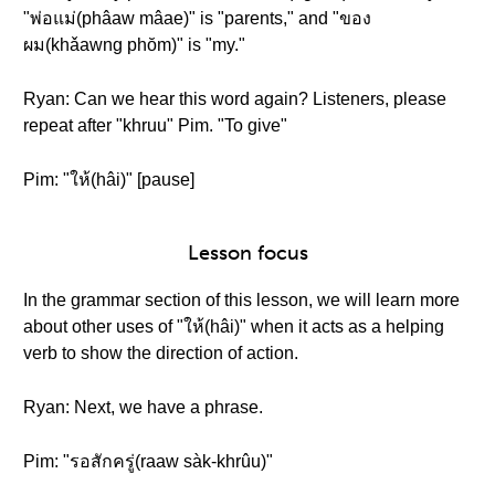
"พ่อแม่(phâaw mâae)" is "parents," and "ของ
ผม(khǎawng phŏm)" is "my."
Ryan: Can we hear this word again? Listeners, please
repeat after "khruu" Pim. "To give"
Pim: "ให้(hâi)" [pause]
Lesson focus
In the grammar section of this lesson, we will learn more
about other uses of "ให้(hâi)" when it acts as a helping
verb to show the direction of action.
Ryan: Next, we have a phrase.
Pim: "รอสักครู่(raaw sàk-khrûu)"