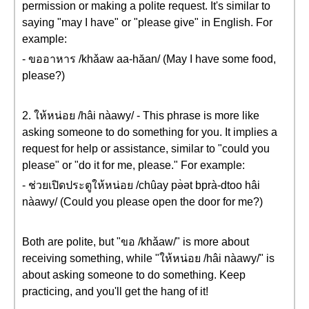
permission or making a polite request. It's similar to
saying "may I have" or "please give" in English. For
example:
- ขออาหาร /khǎaw aa-hăan/ (May I have some food,
please?)
2. ให้หน่อย /hâi nàawy/ - This phrase is more like
asking someone to do something for you. It implies a
request for help or assistance, similar to "could you
please" or "do it for me, please." For example:
- ช่วยเปิดประตูให้หน่อย /chûay pə̀ət bprà-dtoo hâi
nàawy/ (Could you please open the door for me?)
Both are polite, but "ขอ /khǎaw/" is more about
receiving something, while "ให้หน่อย /hâi nàawy/" is
about asking someone to do something. Keep
practicing, and you'll get the hang of it!