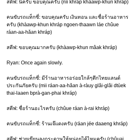
สตีฟ: นี่ครับ ขอบคุณครับ (nîi khráp khàawp-khun khráp)
คนขับรถแท็กซี่: ขอบคุณครับ เงินทอน และชื่อร้านอาหาร
ครับ (khàawp-khun khráp ngoen-thaawn láe chûue
ráan-aa-hǎan khráp)
สตีฟ: ขอบคุณมากครับ (khàawp-khun mâak khráp)
Ryan: Once again slowly.
คนขับรถแท็กซี่: มีร้านอาหารอร่อยใกล้ๆตึกไทยแลนด์
ประกันภัยครับ (mii ráan-aa-hǎan à-ràuy glâi-glâi dtùek
thai-laaen bprà-gan-phai khráp)
สตีฟ: ชื่อร้านอะไรครับ (chûue ráan à-rai khráp)
คนขับรถแท็กซี่: ร้านเจ๊แดงครับ (ráan jée daaeng khráp)
สตีฟ: ช่วยเขียนลงกระดาษให้หน่อยได้ไหมครับ (chûuai