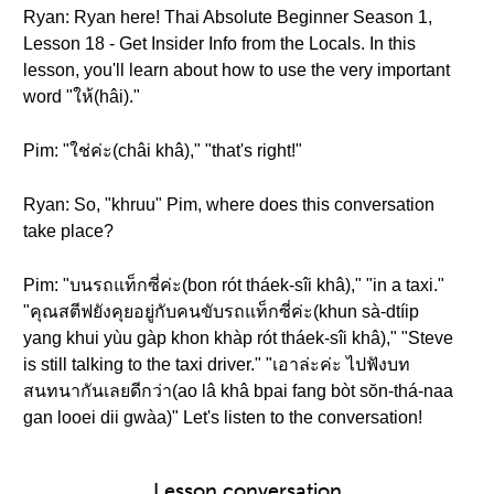
Ryan: Ryan here! Thai Absolute Beginner Season 1,
Lesson 18 - Get Insider Info from the Locals. In this
lesson, you'll learn about how to use the very important
word "ให้(hâi)."
Pim: "ใช่ค่ะ(châi khâ)," "that's right!"
Ryan: So, "khruu" Pim, where does this conversation
take place?
Pim: "บนรถแท็กซี่ค่ะ(bon rót tháek-sîi khâ)," "in a taxi."
"คุณสตีฟยังคุยอยู่กับคนขับรถแท็กซี่ค่ะ(khun sà-dtíip
yang khui yùu gàp khon khàp rót tháek-sîi khâ)," "Steve
is still talking to the taxi driver." "เอาล่ะค่ะ ไปฟังบท
สนทนากันเลยดีกว่า(ao lâ khâ bpai fang bòt sŏn-thá-naa
gan looei dii gwàa)" Let's listen to the conversation!
Lesson conversation