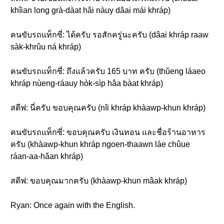
khîian long grà-dàat hâi nàuy dâai mái khráp)
คนขับรถแท็กซี่: ได้ครับ รอสักครู่นะครับ (dâai khráp raaw
sàk-khrûu ná khráp)
คนขับรถแท็กซี่: ถึงแล้วครับ 165 บาท ครับ (thǔeng láaeo
khráp nùeng-ráauy hòk-sìp hâa bàat khráp)
สตีฟ: นี่ครับ ขอบคุณครับ (nîi khráp khàawp-khun khráp)
คนขับรถแท็กซี่: ขอบคุณครับ เงินทอน และชื่อร้านอาหาร
ครับ (khàawp-khun khráp ngoen-thaawn láe chûue
ráan-aa-hǎan khráp)
สตีฟ: ขอบคุณมากครับ (khàawp-khun mâak khráp)
Ryan: Once again with the English.