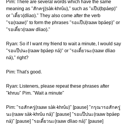
Pim: There are several words which have the same
meaning as "สักครู่(sàk-khrûu)," such as "แป๊ป(bpáep)"
or "เดี๋ยว(dĭiao)." They also come after the verb
"รอ(raaw)" to form the phrases "รอแป๊ป(raaw bpáep)" or
"รอเดี๋ยว(raaw dĭiao)."
Ryan: So if I want my friend to wait a minute, I would say
"รอแป๊ปนะ(raaw bpáep ná)" or "รอเดี๋ยวนะ(raaw dĭiao
ná)," right?
Pim: That's good.
Ryan: Listeners, please repeat these phrases after
"khruu" Pim. "Wait a minute"
Pim: "รอสักครู่(raaw sàk-khrûu)" [pause] "กรุณารอสักครู่
นะ(raaw sàk-khrûu ná)" [pause] "รอแป๊ปนะ(raaw bpáep
ná)" [pause] "รอเดี๋ยวนะ(raaw dĭiao ná)" [pause]