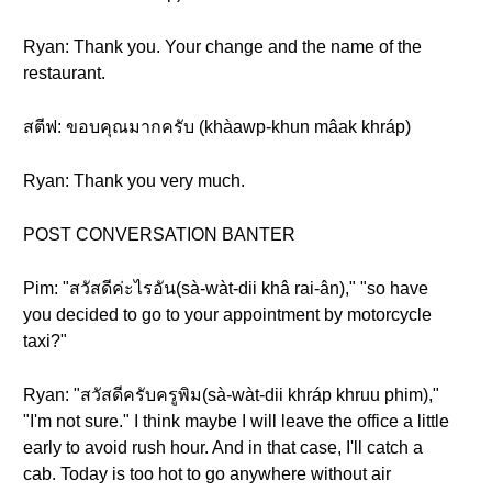
Ryan: Thank you. Your change and the name of the
restaurant.
สตีฟ: ขอบคุณมากครับ (khàawp-khun mâak khráp)
Ryan: Thank you very much.
POST CONVERSATION BANTER
Pim: "สวัสดีค่ะไรอัน(sà-wàt-dii khâ rai-ân)," "so have
you decided to go to your appointment by motorcycle
taxi?"
Ryan: "สวัสดีครับครูพิม(sà-wàt-dii khráp khruu phim),"
"I'm not sure." I think maybe I will leave the office a little
early to avoid rush hour. And in that case, I'll catch a
cab. Today is too hot to go anywhere without air