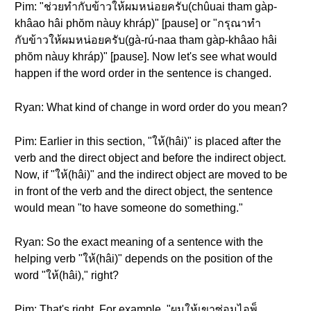
Pim: "ช่วยทำกับข้าวให้ผมหน่อยครับ(chûuai tham gàp-
khâao hâi phŏm nàuy khráp)" [pause] or "กรุณาทำ
กับข้าวให้ผมหน่อยครับ(gà-rú-naa tham gàp-khâao hâi
phŏm nàuy khráp)" [pause]. Now let's see what would
happen if the word order in the sentence is changed.
Ryan: What kind of change in word order do you mean?
Pim: Earlier in this section, "ให้(hâi)" is placed after the
verb and the direct object and before the indirect object.
Now, if "ให้(hâi)" and the indirect object are moved to be
in front of the verb and the direct object, the sentence
would mean "to have someone do something."
Ryan: So the exact meaning of a sentence with the
helping verb "ให้(hâi)" depends on the position of the
word "ให้(hâi)," right?
Pim: That's right. For example, "ผมให้เขาซ่อมไอพ็