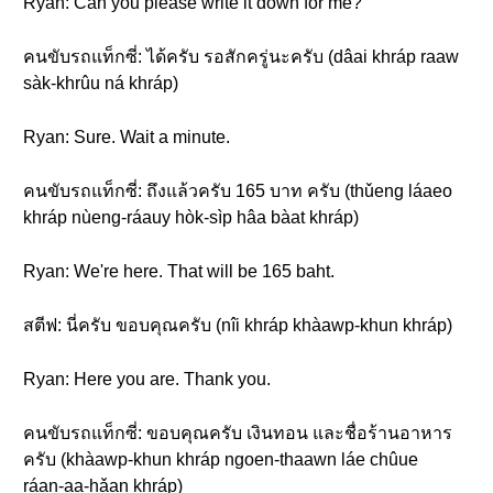
Ryan: Can you please write it down for me?
คนขับรถแท็กซี่: ได้ครับ รอสักครู่นะครับ (dâai khráp raaw
sàk-khrûu ná khráp)
Ryan: Sure. Wait a minute.
คนขับรถแท็กซี่: ถึงแล้วครับ 165 บาท ครับ (thǔeng láaeo
khráp nùeng-ráauy hòk-sìp hâa bàat khráp)
Ryan: We're here. That will be 165 baht.
สตีฟ: นี่ครับ ขอบคุณครับ (nîi khráp khàawp-khun khráp)
Ryan: Here you are. Thank you.
คนขับรถแท็กซี่: ขอบคุณครับ เงินทอน และชื่อร้านอาหาร
ครับ (khàawp-khun khráp ngoen-thaawn láe chûue
ráan-aa-hǎan khráp)