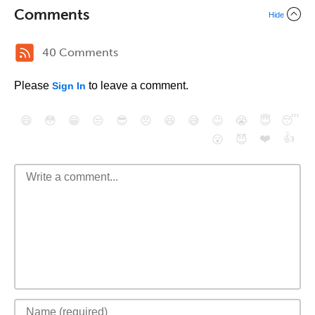
Comments
Hide
40 Comments
Please
to leave a comment.
Sign In
😄
😳
😁
😒
😎
😠
😆
😅
😉
😭
😇
😴
❤️
👍
😮
😈