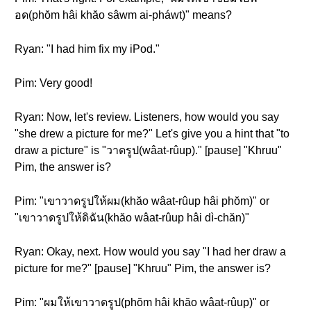
อด(phŏm hâi khăo sâwm ai-pháwt)" means?
Ryan: "I had him fix my iPod."
Pim: Very good!
Ryan: Now, let's review. Listeners, how would you say
"she drew a picture for me?" Let's give you a hint that "to
draw a picture" is "วาดรูป(wâat-rûup)." [pause] "Khruu"
Pim, the answer is?
Pim: "เขาวาดรูปให้ผม(khăo wâat-rûup hâi phŏm)" or
"เขาวาดรูปให้ดิฉัน(khăo wâat-rûup hâi dì-chăn)"
Ryan: Okay, next. How would you say "I had her draw a
picture for me?" [pause] "Khruu" Pim, the answer is?
Pim: "ผมให้เขาวาดรูป(phŏm hâi khăo wâat-rûup)" or