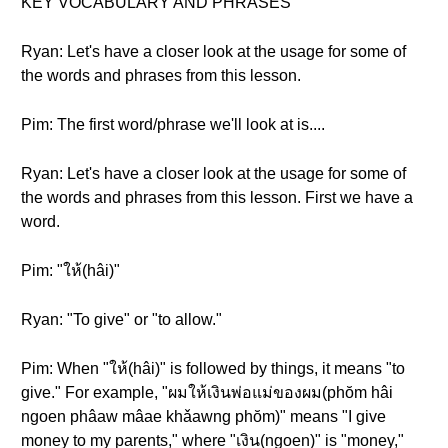
KEY VOCABULARY AND PHRASES
Ryan: Let's have a closer look at the usage for some of
the words and phrases from this lesson.
Pim: The first word/phrase we'll look at is....
Ryan: Let's have a closer look at the usage for some of
the words and phrases from this lesson. First we have a
word.
Pim: "ให้(hâi)"
Ryan: "To give" or "to allow."
Pim: When "ให้(hâi)" is followed by things, it means "to
give." For example, "ผมให้เงินพ่อแม่ของผม(phŏm hâi
ngoen phâaw mâae khǎawng phŏm)" means "I give
money to my parents," where "เงิน(ngoen)" is "money,"