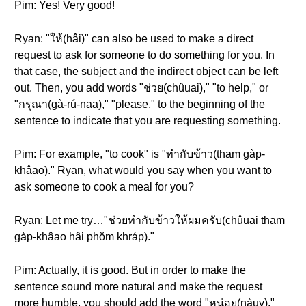
Pim: Yes! Very good!
Ryan: "ให้(hâi)" can also be used to make a direct
request to ask for someone to do something for you. In
that case, the subject and the indirect object can be left
out. Then, you add words "ช่วย(chûuai)," "to help," or
"กรุณา(gà-rú-naa)," "please," to the beginning of the
sentence to indicate that you are requesting something.
Pim: For example, "to cook" is "ทำกับข้าว(tham gàp-
khâao)." Ryan, what would you say when you want to
ask someone to cook a meal for you?
Ryan: Let me try…"ช่วยทำกับข้าวให้ผมครับ(chûuai tham
gàp-khâao hâi phŏm khráp)."
Pim: Actually, it is good. But in order to make the
sentence sound more natural and make the request
more humble, you should add the word "หน่อย(nàuy),"