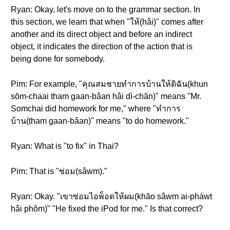
Ryan: Okay, let's move on to the grammar section. In
this section, we learn that when "ให้(hâi)" comes after
another and its direct object and before an indirect
object, it indicates the direction of the action that is
being done for somebody.
Pim: For example, "คุณสมชายทำการบ้านให้ดิฉัน(khun
sŏm-chaai tham gaan-bâan hâi dì-chăn)" means "Mr.
Somchai did homework for me," where "ทำการ
บ้าน(tham gaan-bâan)" means "to do homework."
Ryan: What is "to fix" in Thai?
Pim: That is "ซ่อม(sâwm)."
Ryan: Okay. "เขาซ่อมไอพ็อดให้ผม(khăo sâwm ai-pháwt
hâi phŏm)" "He fixed the iPod for me." Is that correct?