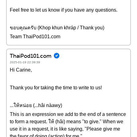
Feel free to let us know if you have any questions.
ขอบคุณครับ (Khop khun khráp / Thank you)
Team ThaiPod101.com
ThaiPod101.com
2025-01-19 22:39:39
Hi Carine,
Thank you for taking the time to write to us!
...ให้หน่อย (...hâi nàawy)
This is an expression we add to the end of a sentence
to form a request. ให้ (hâi) means "to give." When we
use it in a request, it is like saying, "Please give me
the favor of doing (action) for me."