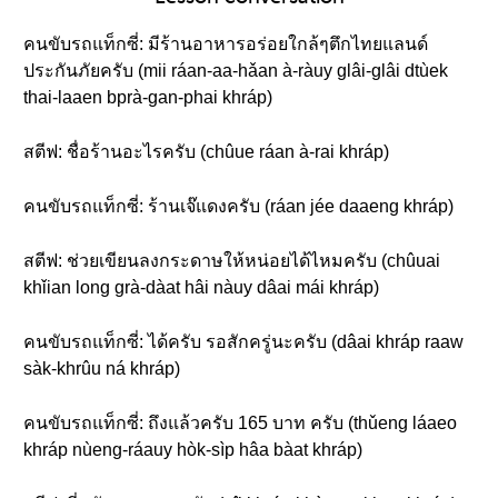
คนขับรถแท็กซี่: มีร้านอาหารอร่อยใกล้ๆตึกไทยแลนด์
ประกันภัยครับ (mii ráan-aa-hǎan à-ràuy glâi-glâi dtùek
thai-laaen bprà-gan-phai khráp)
สตีฟ: ชื่อร้านอะไรครับ (chûue ráan à-rai khráp)
คนขับรถแท็กซี่: ร้านเจ๊แดงครับ (ráan jée daaeng khráp)
สตีฟ: ช่วยเขียนลงกระดาษให้หน่อยได้ไหมครับ (chûuai
khǐian long grà-dàat hâi nàuy dâai mái khráp)
คนขับรถแท็กซี่: ได้ครับ รอสักครู่นะครับ (dâai khráp raaw
sàk-khrûu ná khráp)
คนขับรถแท็กซี่: ถึงแล้วครับ 165 บาท ครับ (thǔeng láaeo
khráp nùeng-ráauy hòk-sìp hâa bàat khráp)