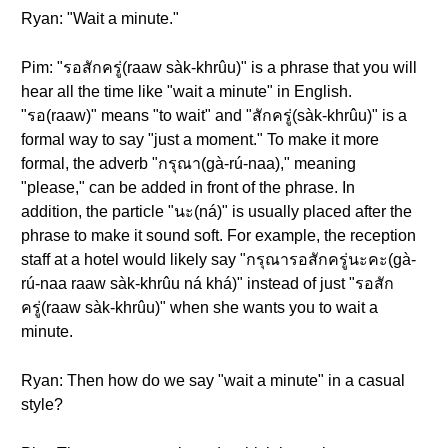
Ryan: "Wait a minute."
Pim: "รอสักครู่(raaw sàk-khrûu)" is a phrase that you will
hear all the time like "wait a minute" in English.
"รอ(raaw)" means "to wait" and "สักครู่(sàk-khrûu)" is a
formal way to say "just a moment." To make it more
formal, the adverb "กรุณา(gà-rú-naa)," meaning
"please," can be added in front of the phrase. In
addition, the particle "นะ(ná)" is usually placed after the
phrase to make it sound soft. For example, the reception
staff at a hotel would likely say "กรุณารอสักครู่นะคะ(gà-
rú-naa raaw sàk-khrûu ná khá)" instead of just "รอสัก
ครู่(raaw sàk-khrûu)" when she wants you to wait a
minute.
Ryan: Then how do we say "wait a minute" in a casual
style?