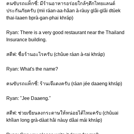
คนขับรถแท็กซี่: มีร้านอาหารอร่อยใกล้ๆตึกไทยแลนด์
ประกันภัยครับ (mii ráan-aa-hǎan à-ràuy glâi-glâi dtùek
thai-laaen bprà-gan-phai khráp)
Ryan: There is a very good restaurant near the Thailand
Insurance building.
สตีฟ: ชื่อร้านอะไรครับ (chûue ráan à-rai khráp)
Ryan: What's the name?
คนขับรถแท็กซี่: ร้านเจ๊แดงครับ (ráan jée daaeng khráp)
Ryan: "Jee Daaeng."
สตีฟ: ช่วยเขียนลงกระดาษให้หน่อยได้ไหมครับ (chûuai
khîian long grà-dàat hâi nàuy dâai mái khráp)