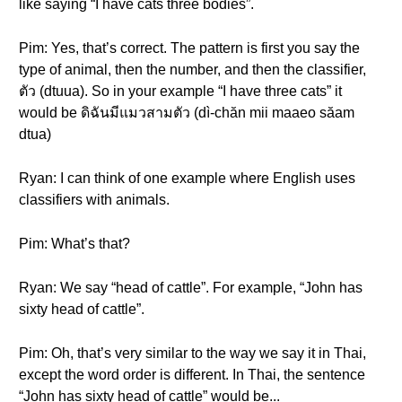
like saying “I have cats three bodies”.
Pim: Yes, that’s correct. The pattern is first you say the
type of animal, then the number, and then the classifier,
ตัว (dtuua). So in your example “I have three cats” it
would be ดิฉันมีแมวสามตัว (dì-chăn mii maaeo săam
dtua)
Ryan: I can think of one example where English uses
classifiers with animals.
Pim: What’s that?
Ryan: We say “head of cattle”. For example, “John has
sixty head of cattle”.
Pim: Oh, that’s very similar to the way we say it in Thai,
except the word order is different. In Thai, the sentence
“John has sixty head of cattle” would be...