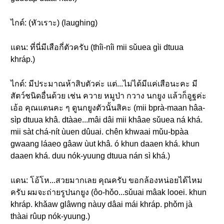
ไกด์: (หัวเราะ) (laughing)
แดน: ที่นี่มีเสือกี่ตัวครับ (thîi-nîi mii sǔuea gìi dtuua
khráp.)
ไกด์: มีประมาณห้าสิบตัวค่ะ แต่...ไม่ได้มีแค่เสือนะคะ มี
สัตว์ชนิดอื่นด้วย เช่น ควาย หมูป่า กวาง นกยูง แล้วก็อูฐค่ะ
เอ้อ คุณแดนคะ ๆ ดูนกยูงตัวนั้นสิคะ (mii bprà-maan hâa-
sìp dtuua khâ. dtàae...mâi dâi mii khâae sǔuea ná khá.
mii sàt chá-nít ùuen dûuai. chên khwaai mǔu-bpàa
gwaang láaeo gâaw ùut khâ. ó khun daaen khá. khun
daaen khá. duu nók-yuung dtuua nán sì khá.)
แดน: โอ้โห...สวยมากเลย คุณครับ ขอกล้องหน่อยได้ไหม
ครับ ผมจะถ่ายรูปนกยูง (ôo-hǒo...sǔuai mâak looei. khun
khráp. khǎaw glâwng nàuy dâai mái khráp. phǒm jà
thàai rûup nók-yuung.)