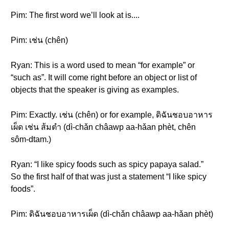
Pim: The first word we’ll look at is....
Pim: เช่น (chên)
Ryan: This is a word used to mean “for example” or
“such as”. It will come right before an object or list of
objects that the speaker is giving as examples.
Pim: Exactly. เช่น (chên) or for example, ดิฉันชอบอาหาร
เผ็ด เช่น ส้มตำ (dì-chǎn châawp aa-hǎan phèt, chên
sôm-dtam.)
Ryan: “I like spicy foods such as spicy papaya salad.”
So the first half of that was just a statement “I like spicy
foods”.
Pim: ดิฉันชอบอาหารเผ็ด (dì-chǎn châawp aa-hǎan phèt)