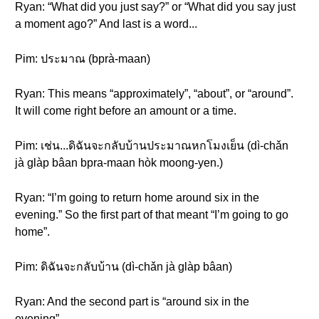
Ryan: “What did you just say?” or “What did you say just
a moment ago?” And last is a word...
Pim: ประมาณ (bprà-maan)
Ryan: This means “approximately”, “about”, or “around”.
It will come right before an amount or a time.
Pim: เช่น...ดิฉันจะกลับบ้านประมาณหกโมงเย็น (dì-chǎn
jà glàp bâan bpra-maan hòk moong-yen.)
Ryan: “I’m going to return home around six in the
evening.” So the first part of that meant “I’m going to go
home”.
Pim: ดิฉันจะกลับบ้าน (dì-chǎn jà glàp bâan)
Ryan: And the second part is “around six in the
evening”.