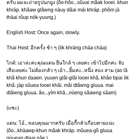
ครับ ผมจะถ่ายรูปนกยูง (ôo-hǒo...sǔuai mâak looei. khun
khráp. khǎaw glâwng nàuy dâai mái khráp. phǒm jà
thàai rûup nók-yuung.)
English Host: Once again, slowly.
Thai Host: อีกครั้ง ช้า ๆ (ìik khráng cháa cháa)
ไกด์: เอาล่ะค่ะคุณแดน ยืนใกล้ ๆ เลยค่ะ เข้าไปอีกค่ะ จับ
เสือเลยค่ะ ไม่ต้องกลัว ๆ เอ้า...ยิ้มค่ะ..หนึ่ง สอง สาม (ao lâ
khâ khun daaen. yuuen glâi-glâi looei khâ, khâo bpai ìik
khâ. jàp sǔuea looei khâi. mâi dtâwng gluua. mai
dtâwng gluua. âo...yím khâ...nùeng sǎawng sǎam)
(แชะ)
แดน: โอ้...ขอบคุณมากครับ เมื่อกี้กลัวเกือบตายแน่ะ
(ôo...khàawp-khun mâak khráp. mûuea-gîi gluua
gùueap dtaai nâe.)