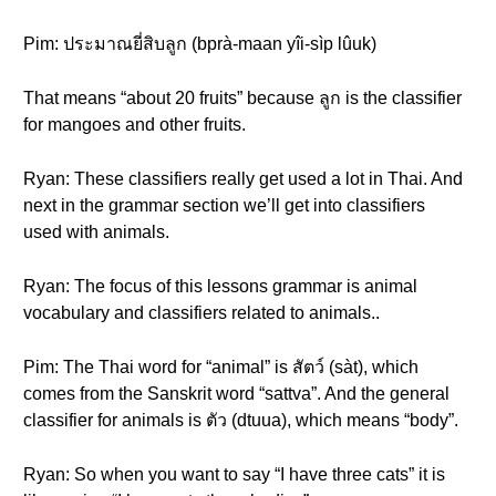
Pim: ประมาณยี่สิบลูก (bprà-maan yîi-sìp lûuk)
That means “about 20 fruits” because ลูก is the classifier
for mangoes and other fruits.
Ryan: These classifiers really get used a lot in Thai. And
next in the grammar section we’ll get into classifiers
used with animals.
Ryan: The focus of this lessons grammar is animal
vocabulary and classifiers related to animals..
Pim: The Thai word for “animal” is สัตว์ (sàt), which
comes from the Sanskrit word “sattva”. And the general
classifier for animals is ตัว (dtuua), which means “body”.
Ryan: So when you want to say “I have three cats” it is