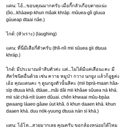
แดน: โอ้...ขอบคุณมากครับ เมื่อกี้กลัวเกือบตายแน่ะ
(ôo...khàawp-khun mâak khráp. mûuea-gîi gluua
gùueap dtaai nâe.)
ไกด์: (หัวเราะ) (laughing)
แดน: ที่นี่มีเสือกี่ตัวครับ (thîi-nîi mii sǔuea gìi dtuua
khráp.)
ไกด์: มีประมาณห้าสิบตัวค่ะ แต่...ไม่ได้มีแค่เสือนะคะ มี
สัตว์ชนิดอื่นด้วย เช่น ควาย หมูป่า กวาง นกยูง แล้วก็อูฐค่ะ
เอ้อ คุณแดนคะ ๆ ดูนกยูงตัวนั้นสิคะ (mii bprà-maan hâa-
sìp dtuua khâ. dtàae...mâi dâi mii khâae sǔuea ná khá.
mii sàt chá-nít ùuen dûuai. chên khwaai mǔu-bpàa
gwaang láaeo gâaw ùut khâ. ó khun daaen khá. khun
daaen khá. duu nók-yuung dtuua nán sì khá.)
แดน: โอ้โห...สวยมากเลย คุณครับ ขอกล้องหน่อยได้ไหม