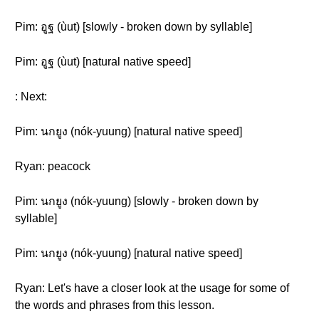
Pim: อูฐ (ùut) [slowly - broken down by syllable]
Pim: อูฐ (ùut) [natural native speed]
: Next:
Pim: นกยูง (nók-yuung) [natural native speed]
Ryan: peacock
Pim: นกยูง (nók-yuung) [slowly - broken down by
syllable]
Pim: นกยูง (nók-yuung) [natural native speed]
Ryan: Let's have a closer look at the usage for some of
the words and phrases from this lesson.