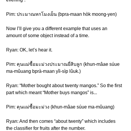
Pim: ประมาณหกโมงเย็น (bpra-maan hòk moong-yen)
Now I’ll give you a different example that uses an
amount of some object instead of a time.
Ryan: OK, let’s hear it.
Pim: คุนแม่ซื้อมะม่วงประมาณยี่สิบลูก (khun-mâae súue
ma-mûuang bprà-maan yîi-sìp lûuk.)
Ryan: “Mother bought about twenty mangos.” So the first
part which meant “Mother buys mangos” is...
Pim: คุนแม่ซื้อมะม่วง (khun-mâae súue ma-mûuang)
Ryan: And then comes “about twenty” which includes
the classifier for fruits after the number.