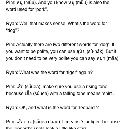
Pim: หมู (mǔu). And you know หมู (mǔu) is also the
word used for “pork”.
Ryan: Well that makes sense. What’s the word for
“dog”?
Pim: Actually there are two different words for “dog”. If
you want to be polite, you can use สุนัข (sù-nák). But if
you don’t need to be very polite you can say หมา (măa).
Ryan: What was the word for “tiger” again?
Pim: เสือ (sǔuea), make sure you use a rising tone,
because เสื้อ (sûuea) with a falling tone means “shirt”.
Ryan: OK, and what is the word for “leopard”?
Pim: เสือดาว (sǔuea daao). It means “star tiger” because
the leopard’s spots look a little like stars.