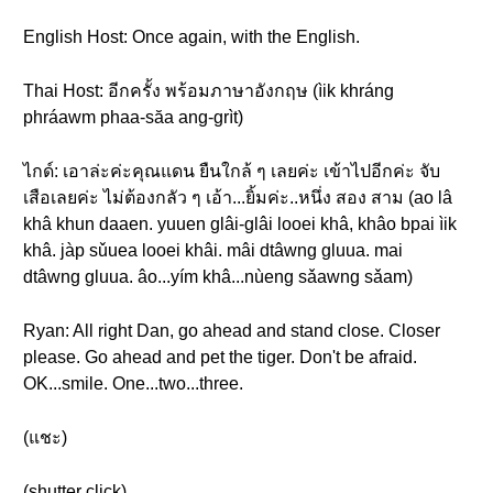
English Host: Once again, with the English.
Thai Host: อีกครั้ง พร้อมภาษาอังกฤษ (ìik khráng
phráawm phaa-săa ang-grìt)
ไกด์: เอาล่ะค่ะคุณแดน ยืนใกล้ ๆ เลยค่ะ เข้าไปอีกค่ะ จับ
เสือเลยค่ะ ไม่ต้องกลัว ๆ เอ้า...ยิ้มค่ะ..หนึ่ง สอง สาม (ao lâ
khâ khun daaen. yuuen glâi-glâi looei khâ, khâo bpai ìik
khâ. jàp sǔuea looei khâi. mâi dtâwng gluua. mai
dtâwng gluua. âo...yím khâ...nùeng sǎawng sǎam)
Ryan: All right Dan, go ahead and stand close. Closer
please. Go ahead and pet the tiger. Don't be afraid.
OK...smile. One...two...three.
(แชะ)
(shutter click)