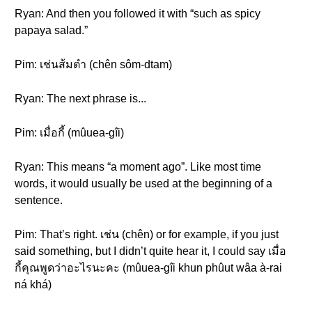
Ryan: And then you followed it with “such as spicy
papaya salad.”
Pim: เช่นส้มตำ (chên sôm-dtam)
Ryan: The next phrase is...
Pim: เมื่อกี้ (mûuea-gîi)
Ryan: This means “a moment ago”. Like most time
words, it would usually be used at the beginning of a
sentence.
Pim: That’s right. เช่น (chên) or for example, if you just
said something, but I didn’t quite hear it, I could say เมื่อ
กี้คุณพูดว่าอะไรนะคะ (mûuea-gîi khun phûut wâa à-rai
ná khá)