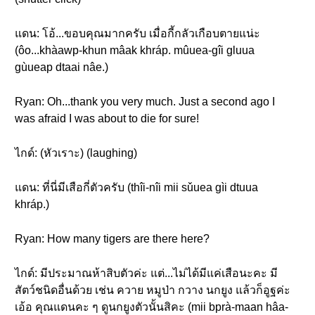
แดน: โอ้...ขอบคุณมากครับ เมื่อกี้กลัวเกือบตายแน่ะ
(ôo...khàawp-khun mâak khráp. mûuea-gîi gluua
gùueap dtaai nâe.)
Ryan: Oh...thank you very much. Just a second ago I
was afraid I was about to die for sure!
ไกด์: (หัวเราะ) (laughing)
แดน: ที่นี่มีเสือกี่ตัวครับ (thîi-nîi mii sǔuea gìi dtuua
khráp.)
Ryan: How many tigers are there here?
ไกด์: มีประมาณห้าสิบตัวค่ะ แต่...ไม่ได้มีแค่เสือนะคะ มี
สัตว์ชนิดอื่นด้วย เช่น ควาย หมูป่า กวาง นกยูง แล้วก็อูฐค่ะ
เอ้อ คุณแดนคะ ๆ ดูนกยูงตัวนั้นสิคะ (mii bprà-maan hâa-