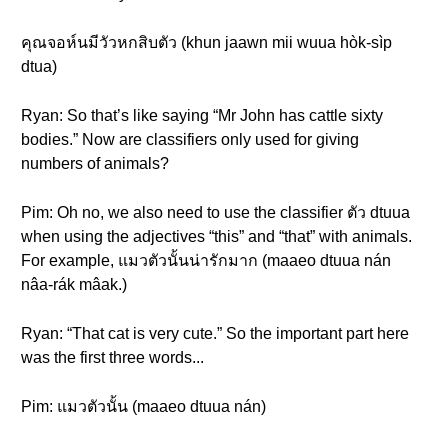
คุณจอห์นมีวัวหกสิบตัว (khun jaawn mii wuua hòk-sìp
dtua)
Ryan: So that’s like saying “Mr John has cattle sixty
bodies.” Now are classifiers only used for giving
numbers of animals?
Pim: Oh no, we also need to use the classifier ตัว dtuua
when using the adjectives “this” and “that” with animals.
For example, แมวตัวนั้นน่ารักมาก (maaeo dtuua nán
nâa-rák mâak.)
Ryan: “That cat is very cute.” So the important part here
was the first three words...
Pim: แมวตัวนั้น (maaeo dtuua nán)