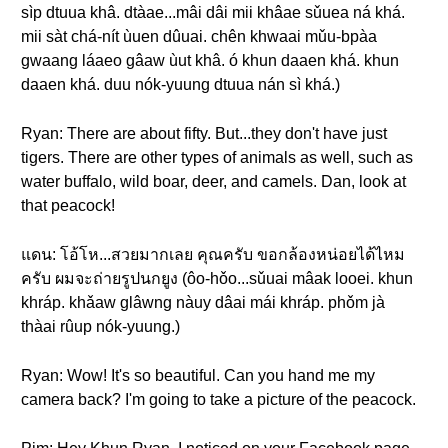
sìp dtuua khâ. dtàae...mâi dâi mii khâae sǔuea ná khá.
mii sàt chá-nít ùuen dûuai. chên khwaai mǔu-bpàa
gwaang láaeo gâaw ùut khâ. ó khun daaen khá. khun
daaen khá. duu nók-yuung dtuua nán sì khá.)
Ryan: There are about fifty. But...they don't have just
tigers. There are other types of animals as well, such as
water buffalo, wild boar, deer, and camels. Dan, look at
that peacock!
แดน: โอ้โห...สวยมากเลย คุณครับ ขอกล้องหน่อยได้ไหม
ครับ ผมจะถ่ายรูปนกยูง (ôo-hǒo...sǔuai mâak looei. khun
khráp. khǎaw glâwng nàuy dâai mái khráp. phǒm jà
thàai rûup nók-yuung.)
Ryan: Wow! It's so beautiful. Can you hand me my
camera back? I'm going to take a picture of the peacock.