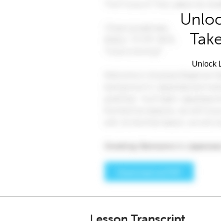
Unloc
Take
Unlock L
Lesson Transcript