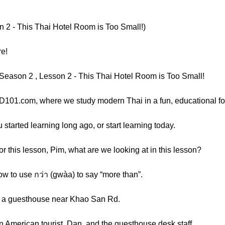
 2 - This Thai Hotel Room is Too Small!)
re!
Season 2 , Lesson 2 - This Thai Hotel Room is Too Small!
101.com, where we study modern Thai in a fun, educational fo
 started learning long ago, or start learning today.
r this lesson, Pim, what are we looking at in this lesson?
how to use กว่า (gwàa) to say “more than”.
at a guesthouse near Khao San Rd.
 American tourist, Dan, and the guesthouse desk staff.