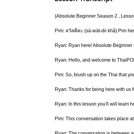
(Absolute Beginner Season 2 , Lesson
Pim: สวัสดีค่ะ (sà-wàt-dii khâ) Pim he
Ryan: Ryan here! Absolute Beginner 
Ryan: Hello, and welcome to ThaiPOD
Pim: So, brush up on the Thai that you
Ryan: Thanks for being here with us fo
Ryan: In this lesson you'll will learn 
Pim: This conversation takes place 
Ryan: The conversation is between an