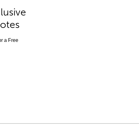
lusive
Notes
or a Free