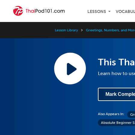
LESSONS
VOCABU
Lesson Library
Greetings, Numbers, and More
This Tha
Learn how to use
Mark Comple
Also Appears In:
Gr
Absolute Beginner S