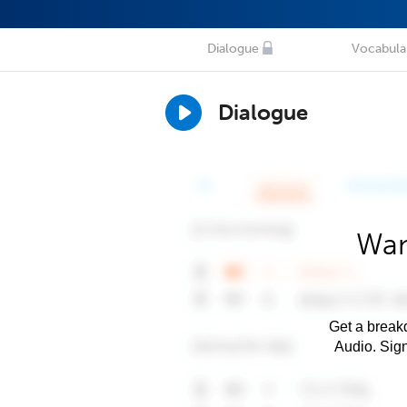
Dialogue
Vocabula
Dialogue
Wan
Get a breakd
Audio. Sig