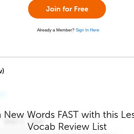
Join for Free
Already a Member?
Sign In Here
w)
 New Words FAST with this Le
Vocab Review List