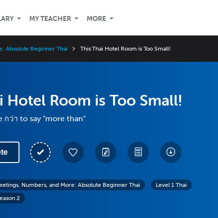
LARY
MY TEACHER
MORE
: Absolute Beginner Thai
This Thai Hotel Room is Too Small!
i Hotel Room is Too Small!
 กว่า to say "more than"
te
eetings, Numbers, and More: Absolute Beginner Thai
Level 1 Thai
eason 2