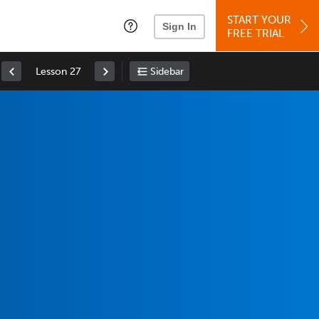
START YOUR
Sign In
FREE TRIAL
Lesson 27
Sidebar