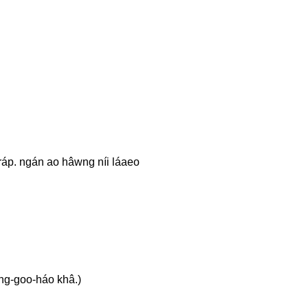
khráp. ngán ao hâwng níi láaeo
aeng-goo-háo khâ.)