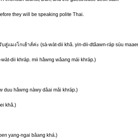
efore they will be speaking polite Thai.
ับสู่แมงโกเฮ้าส์ค่ะ (sà-wàt-dii khâ. yin-dii-dtâawn-ráp sùu maa
-wàt-dii khráp. mii hâwng wâang mái khráp.)
w duu hâwng nàwy dâai mǎi khráp.)
ei khâ.)
bpen yang-ngai bâang khá.)