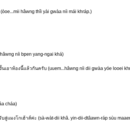
 (òoe...mii hâwng thîi yài gwàa níi mái khráp.)
ะ (hâwng níi bpen yang-ngai khá)
 งั้นเอาห้องนี้แล้วกันครับ (uuem...hâwng níi dii gwàa yóe looei 
háa cháa)
นรับสู่แมงโกเฮ้าส์ค่ะ (sà-wàt-dii khâ. yin-dii-dtâawn-ráp sùu ma