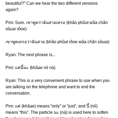
beautiful?” Can we hear the two different versions
again?
Pim: Sure. เขาพูดว่าฉันสวยเหรอ (khǎo phûut wâa chǎn
sǔuai rǒoe)
เขาพูดเหรอว่าฉันสวย (khǎo phûut rǒoe wâa chǎn sǔuai)
Ryan: The next phrase is...
Pim: แค่นี้นะ (khâae níi ná)
Ryan: This is a very convenient phrase to use when you
are talking on the telephone and want to end the
conversation.
Pim: แค่ (khâae) means “only” or “just”, and นี้ (níi)
means “this”. The particle นะ (ná) is used here to soften