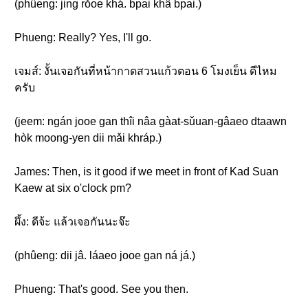
(phûeng: jing rǒoe khá. bpai khâ bpai.)
Phueng: Really? Yes, I'll go.
เจมส์: งั้นเจอกันที่หน้ากาดสวนแก้วตอน 6 โมงเย็น ดีไหม
ครับ
(jeem: ngán jooe gan thîi nâa gàat-sǔuan-gâaeo dtaawn
hòk moong-yen dii mǎi khráp.)
James: Then, is it good if we meet in front of Kad Suan
Kaew at six o'clock pm?
ผึ้ง: ดีจ้ะ แล้วเจอกันนะจ๊ะ
(phûeng: dii jâ. láaeo jooe gan ná já.)
Phueng: That's good. See you then.