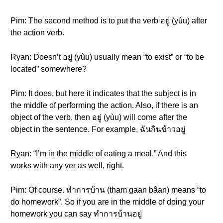
Pim: The second method is to put the verb อยู่ (yùu) after
the action verb.
Ryan: Doesn’t อยู่ (yùu) usually mean “to exist” or “to be
located” somewhere?
Pim: It does, but here it indicates that the subject is in
the middle of performing the action. Also, if there is an
object of the verb, then อยู่ (yùu) will come after the
object in the sentence. For example, ฉันกินข้าวอยู่
Ryan: “I’m in the middle of eating a meal.” And this
works with any ver as well, right.
Pim: Of course. ทำการบ้าน (tham gaan bâan) means “to
do homework”. So if you are in the middle of doing your
homework you can say ทำการบ้านอยู่