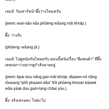
เจมส์: วันเสาร์หน้าผึ้งว่างไหมครับ
(jeem: wan-sǎo nâa phûeng wâang mǎi khráp.)
ผึ้ง: ว่างจ้ะ
(phûeng: wâang jâ.)
เจมส์: ไปดูหนังกันไหมครับ ตอนนี้หนังเรื่อง “ผีแพนด้า” ที่ผึ้ง
เคยบอกว่าอยากดูกำลังฉายอยู่
(jeem: bpai duu nǎng gan mǎi khráp. dtaawn-níi nǎng
rûueang “phǐi phaaen-dâa” thîi phûeng khooei bàawk
wâa yàak duu gam-lang chǎai yùu.)
ผึ้ง: จริงเหรอคะ ไปค่ะไป