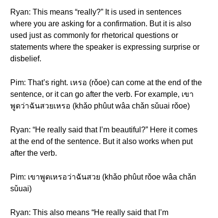
Ryan: This means “really?” It is used in sentences
where you are asking for a confirmation. But it is also
used just as commonly for rhetorical questions or
statements where the speaker is expressing surprise or
disbelief.
Pim: That’s right. เหรอ (rǒoe) can come at the end of the
sentence, or it can go after the verb. For example, เขา
พูดว่าฉันสวยเหรอ (khǎo phûut wâa chǎn sǔuai rǒoe)
Ryan: “He really said that I’m beautiful?” Here it comes
at the end of the sentence. But it also works when put
after the verb.
Pim: เขาพูดเหรอว่าฉันสวย (khǎo phûut rǒoe wâa chǎn
sǔuai)
Ryan: This also means “He really said that I’m