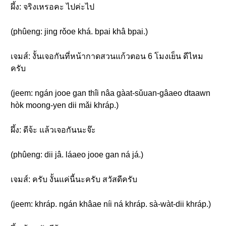
ผึ้ง: จริงเหรอคะ ไปค่ะไป
(phûeng: jing rǒoe khá. bpai khâ bpai.)
เจมส์: งั้นเจอกันที่หน้ากาดสวนแก้วตอน 6 โมงเย็น ดีไหม
ครับ
(jeem: ngán jooe gan thîi nâa gàat-sǔuan-gâaeo dtaawn
hòk moong-yen dii mǎi khráp.)
ผึ้ง: ดีจ้ะ แล้วเจอกันนะจ๊ะ
(phûeng: dii jâ. láaeo jooe gan ná já.)
เจมส์: ครับ งั้นแค่นี้นะครับ สวัสดีครับ
(jeem: khráp. ngán khâae níi ná khráp. sà-wàt-dii khráp.)