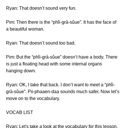
Ryan: That doesn’t sound very fun.
Pim: Then there is the “phǐi-grà-sǔue”. It has the face of
a beautiful woman.
Ryan: That doesn’t sound too bad.
Pim: But the “phǐi-grà-sǔue” doesn’t have a body. There
is just a floating head with some internal organs
hanging down.
Ryan: OK, I take that back. I don’t want to meet a “phǐi-
grà-sǔue”. Pii-phaaen-daa sounds much safer. Now let’s
move on to the vocabulary.
VOCAB LIST
Ryan: Let's take a look at the vocabulary for this lesson.