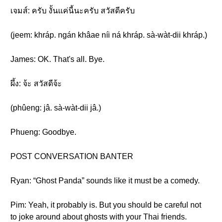
เจมส์: ครับ งั้นแค่นี้นะครับ สวัสดีครับ
(jeem: khráp. ngán khâae níi ná khráp. sà-wàt-dii khráp.)
James: OK. That's all. Bye.
ผึ้ง: จ้ะ สวัสดีจ้ะ
(phûeng: jâ. sà-wàt-dii jâ.)
Phueng: Goodbye.
POST CONVERSATION BANTER
Ryan: “Ghost Panda” sounds like it must be a comedy.
Pim: Yeah, it probably is. But you should be careful not
to joke around about ghosts with your Thai friends.