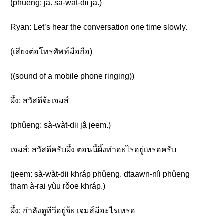
(phûeng: jâ. sà-wàt-dii jâ.)
Ryan: Let’s hear the conversation one time slowly.
(เสียงต่อโทรศัพท์มือถือ)
((sound of a mobile phone ringing))
ผึ้ง: สวัสดีจ้ะเจมส์
(phûeng: sà-wàt-dii jâ jeem.)
เจมส์: สวัสดีครับผึ้ง ตอนนี้ผึ้งทำอะไรอยู่เหรอครับ
(jeem: sà-wàt-dii khráp phûeng. dtaawn-níi phûeng
tham à-rai yùu rǒoe khráp.)
ผึ้ง: กำลังดูทีวีอยู่จ้ะ เจมส์มีอะไรเหรอ