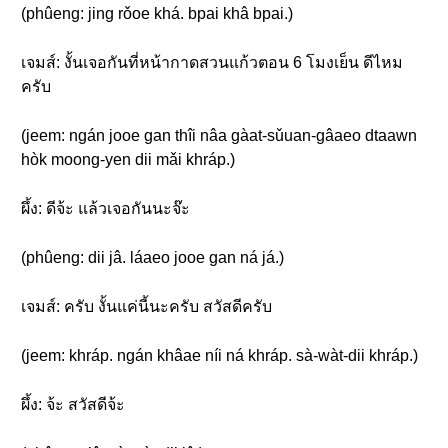
(phûeng: jing rǒoe khá. bpai khâ bpai.)
เจมส์: งั้นเจอกันที่หน้ากาดสวนแก้วตอน 6 โมงเย็น ดีไหม
ครับ
(jeem: ngán jooe gan thîi nâa gàat-sǔuan-gâaeo dtaawn
hòk moong-yen dii mǎi khráp.)
ผึ้ง: ดีจ้ะ แล้วเจอกันนะจ๊ะ
(phûeng: dii jâ. láaeo jooe gan ná já.)
เจมส์: ครับ งั้นแค่นี้นะครับ สวัสดีครับ
(jeem: khráp. ngán khâae níi ná khráp. sà-wàt-dii khráp.)
ผึ้ง: จ้ะ สวัสดีจ้ะ