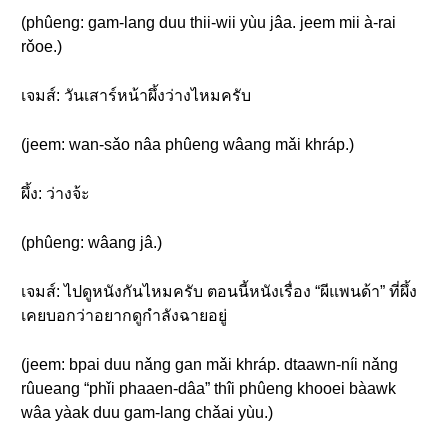
(phûeng: gam-lang duu thii-wii yùu jâa. jeem mii à-rai
rǒoe.)
เจมส์: วันเสาร์หน้าผึ้งว่างไหมครับ
(jeem: wan-sǎo nâa phûeng wâang mǎi khráp.)
ผึ้ง: ว่างจ้ะ
(phûeng: wâang jâ.)
เจมส์: ไปดูหนังกันไหมครับ ตอนนี้หนังเรื่อง “ผีแพนด้า” ที่ผึ้ง
เคยบอกว่าอยากดูกำลังฉายอยู่
(jeem: bpai duu nǎng gan mǎi khráp. dtaawn-níi nǎng
rûueang “phǐi phaaen-dâa” thîi phûeng khooei bàawk
wâa yàak duu gam-lang chǎai yùu.)