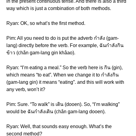
in the present continuous tense. And there is also a third
way which is just a combination of both methods.
Ryan: OK, so what’s the first method.
Pim: All you need to do is put the adverb กำลัง (gam-
lang) directly before the verb. For example, ฉันกำลังกิน
ข้าว (chǎn gam-lang gin khâao).
Ryan: “I’m eating a meal.” So the verb here is กิน (gin),
which means “to eat”. When we change it to กำลังกิน
(gam-lang gin) it means “eating”. and this will work with
any verb, won’t it?
Pim: Sure. “To walk” is เดิน (dooen). So, “I’m walking”
would be ฉันกำลังเดิน (chǎn gam-lang dooen).
Ryan: Well, that sounds easy enough. What’s the
second method?