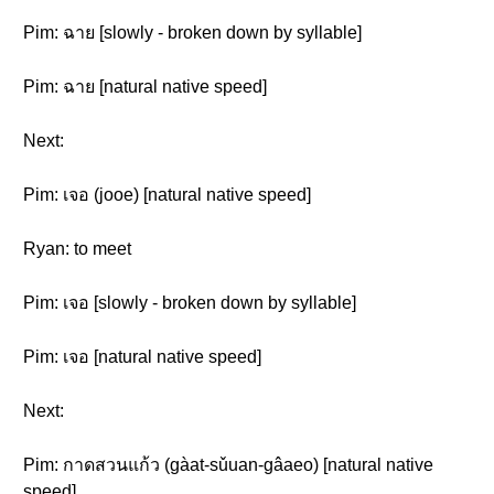
Pim: ฉาย [slowly - broken down by syllable]
Pim: ฉาย [natural native speed]
Next:
Pim: เจอ (jooe) [natural native speed]
Ryan: to meet
Pim: เจอ [slowly - broken down by syllable]
Pim: เจอ [natural native speed]
Next:
Pim: กาดสวนแก้ว (gàat-sǔuan-gâaeo) [natural native
speed]