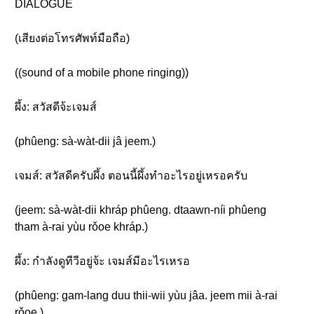
DIALOGUE
(เสียงต่อโทรศัพท์มือถือ)
((sound of a mobile phone ringing))
ผึ้ง: สวัสดีจ้ะเจมส์
(phûeng: sà-wàt-dii jâ jeem.)
เจมส์: สวัสดีครับผึ้ง ตอนนี้ผึ้งทำอะไรอยู่เหรอครับ
(jeem: sà-wàt-dii khráp phûeng. dtaawn-níi phûeng
tham à-rai yùu rǒoe khráp.)
ผึ้ง: กำลังดูทีวีอยู่จ้ะ เจมส์มีอะไรเหรอ
(phûeng: gam-lang duu thii-wii yùu jâa. jeem mii à-rai
rǒoe.)