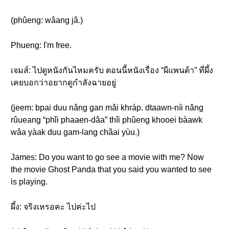
(phûeng: wâang jâ.)
Phueng: I'm free.
เจมส์: ไปดูหนังกันไหมครับ ตอนนี้หนังเรื่อง “ผีแพนด้า” ที่ผึ้ง
เคยบอกว่าอยากดูกำลังฉายอยู่
(jeem: bpai duu nǎng gan mǎi khráp. dtaawn-níi nǎng
rûueang “phǐi phaaen-dâa” thîi phûeng khooei bàawk
wâa yàak duu gam-lang chǎai yùu.)
James: Do you want to go see a movie with me? Now
the movie Ghost Panda that you said you wanted to see
is playing.
ผึ้ง: จริงเหรอคะ ไปค่ะไป