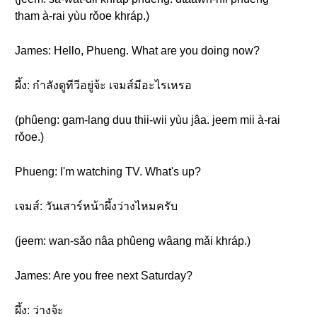
tham à-rai yùu rǒoe khráp.)
James: Hello, Phueng. What are you doing now?
ผึ้ง: กำลังดูทีวีอยู่จ้ะ เจมส์มีอะไรเหรอ
(phûeng: gam-lang duu thii-wii yùu jâa. jeem mii à-rai
rǒoe.)
Phueng: I'm watching TV. What's up?
เจมส์: วันเสาร์หน้าผึ้งว่างไหมครับ
(jeem: wan-sǎo nâa phûeng wâang mǎi khráp.)
James: Are you free next Saturday?
ผึ้ง: ว่างจ้ะ