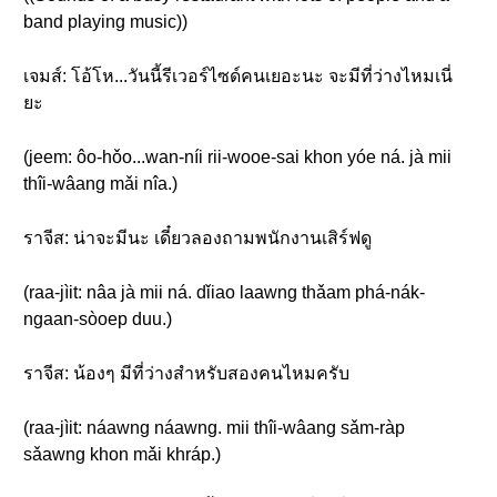
band playing music))
เจมส์: โอ้โห...วันนี้รีเวอร์ไซด์คนเยอะนะ จะมีที่ว่างไหมเนี่
ยะ
(jeem: ôo-hǒo...wan-níi rii-wooe-sai khon yóe ná. jà mii
thîi-wâang mǎi nîa.)
ราจีส: น่าจะมีนะ เดี๋ยวลองถามพนักงานเสิร์ฟดู
(raa-jìit: nâa jà mii ná. dǐiao laawng thǎam phá-nák-
ngaan-sòoep duu.)
ราจีส: น้องๆ มีที่ว่างสำหรับสองคนไหมครับ
(raa-jìit: náawng náawng. mii thîi-wâang sǎm-ràp
sǎawng khon mǎi khráp.)