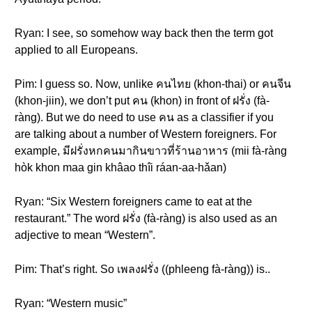
Ryan: I see, so somehow way back then the term got
applied to all Europeans.
Pim: I guess so. Now, unlike คนไทย (khon-thai) or คนจีน
(khon-jiin), we don’t put คน (khon) in front of ฝรั่ง (fà-
ràng). But we do need to use คน as a classifier if you
are talking about a number of Western foreigners. For
example, มีฝรั่งหกคนมากินขาวที่ร้านอาหาร (mii fà-ràng
hòk khon maa gin khâao thîi ráan-aa-hǎan)
Ryan: “Six Western foreigners came to eat at the
restaurant.” The word ฝรั่ง (fà-ràng) is also used as an
adjective to mean “Western”.
Pim: That’s right. So เพลงฝรั่ง ((phleeng fà-ràng)) is..
Ryan: “Western music”