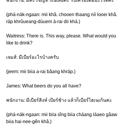
พนักงาน: มีค่ะ เชิญทางนี้เลยค่ะ รับเครื่องดื่มอะไรดีคะ
(phá-nák-ngaan: mii khâ. chooen thaang níi looei khâ.
ráp khrûueang-dùuem à-rai dii khá.)
Waitress: There is. This way, please. What would you
like to drink?
เจมส์: มีเบียร์อะไรบ้างครับ
(jeem: mii biia a-rai bâang khráp.)
James: What beers do you all have?
พนักงาน: มีเบียร์สิงห์ เบียร์ช้าง แล้วก็เบียร์ไฮเนเก้นค่ะ
(phá-nák-ngaan: mii biia sǐng biia cháang láaeo gâaw
biia hai-nee-gên khâ.)