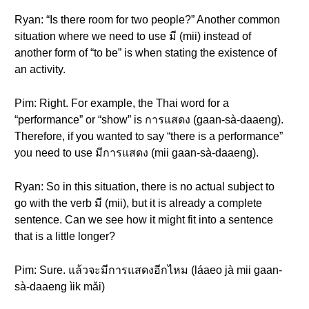
Ryan: “Is there room for two people?” Another common
situation where we need to use มี (mii) instead of
another form of “to be” is when stating the existence of
an activity.
Pim: Right. For example, the Thai word for a
“performance” or “show” is การแสดง (gaan-sà-daaeng).
Therefore, if you wanted to say “there is a performance”
you need to use มีการแสดง (mii gaan-sà-daaeng).
Ryan: So in this situation, there is no actual subject to
go with the verb มี (mii), but it is already a complete
sentence. Can we see how it might fit into a sentence
that is a little longer?
Pim: Sure. แล้วจะมีการแสดงอีกไหม (láaeo jà mii gaan-
sà-daaeng ìik mǎi)