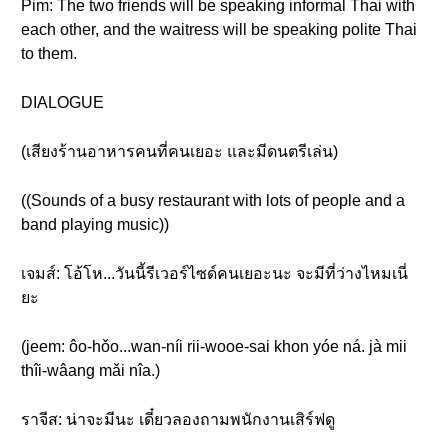
Pim: The two friends will be speaking informal Thai with
each other, and the waitress will be speaking polite Thai
to them.
DIALOGUE
(เสียงร้านอาหารคนที่คนเยอะ และมีดนตรีเล่น)
((Sounds of a busy restaurant with lots of people and a
band playing music))
เจมส์: โอ้โห...วันนี้รีเวอร์ไซด์คนเยอะนะ จะมีที่ว่างไหมเนี่
ยะ
(jeem: ôo-hǒo...wan-níi rii-wooe-sai khon yóe ná. jà mii
thîi-wâang mǎi nîa.)
ราจีส: น่าจะมีนะ เดี๋ยวลองถามพนักงานเสิร์ฟดู