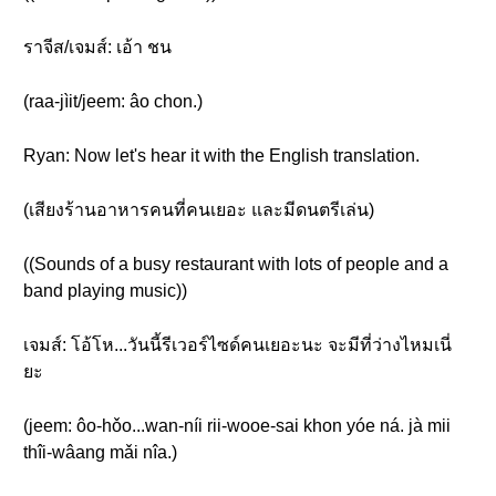
ราจีส/เจมส์: เอ้า ชน
(raa-jìit/jeem: âo chon.)
Ryan: Now let's hear it with the English translation.
(เสียงร้านอาหารคนที่คนเยอะ และมีดนตรีเล่น)
((Sounds of a busy restaurant with lots of people and a
band playing music))
เจมส์: โอ้โห...วันนี้รีเวอร์ไซด์คนเยอะนะ จะมีที่ว่างไหมเนี่
ยะ
(jeem: ôo-hǒo...wan-níi rii-wooe-sai khon yóe ná. jà mii
thîi-wâang mǎi nîa.)