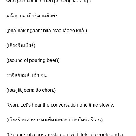
wong-don-dtrii thîi lên phleeng fà-ràng.)
พนักงาน: เบียร์มาแล้วค่ะ
(phá-nák-ngaan: biia maa láaeo khâ.)
(เสียงรินเบียร์)
((sound of pouring beer))
ราจีส/เจมส์: เอ้า ชน
(raa-jìit/jeem: âo chon.)
Ryan: Let’s hear the conversation one time slowly.
(เสียงร้านอาหารคนที่คนเยอะ และมีดนตรีเล่น)
((Sounds of a busy restaurant with lots of people and a