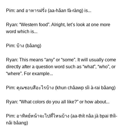
Pim: and อาหารฝรั่ง (aa-hǎan fà-ràng) is...
Ryan: “Western food”. Alright, let’s look at one more
word which is...
Pim: บ้าง (bâang)
Ryan: This means “any” or “some”. It will usually come
directly after a question word such as “what”, “who”, or
“where”. For example...
Pim: คุณชอบสีอะไรบ้าง (khun châawp sǐi à-rai bâang)
Ryan: “What colors do you all like?” or how about...
Pim: อาทิตย์หน้าจะไปที่ไหนบ้าง (aa-thít nâa jà bpai thîi-
nǎi bâang)