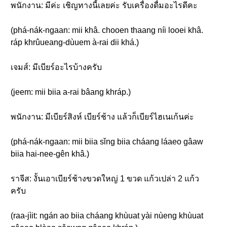
พนักงาน: มีค่ะ เชิญทางนี้เลยค่ะ รับเครื่องดื่มอะไรดีคะ
(phá-nák-ngaan: mii khâ. chooen thaang níi looei khâ.
ráp khrûueang-dùuem à-rai dii khá.)
เจมส์: มีเบียร์อะไรบ้างครับ
(jeem: mii biia a-rai bâang khráp.)
พนักงาน: มีเบียร์สิงห์ เบียร์ช้าง แล้วก็เบียร์ไฮเนเก้นค่ะ
(phá-nák-ngaan: mii biia sǐng biia cháang láaeo gâaw
biia hai-nee-gên khâ.)
ราจีส: งั้นเอาเบียร์ช้างขวดใหญ่ 1 ขวด แก้วเปล่า 2 แก้ว
ครับ
(raa-jìit: ngán ao biia cháang khùuat yài nùeng khùuat