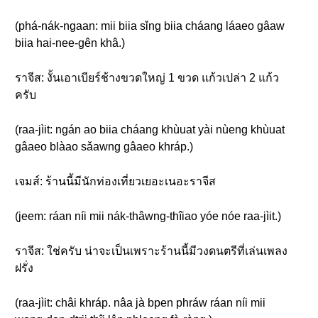
(phá-nák-ngaan: mii biia sǐng biia cháang láaeo gâaw
biia hai-nee-gên khâ.)
ราจีส: งั้นเอาเบียร์ช้างขวดใหญ่ 1 ขวด แก้วเปล่า 2 แก้ว
ครับ
(raa-jìit: ngán ao biia cháang khùuat yài nùeng khùuat
gâaeo blàao sǎawng gâaeo khráp.)
เจมส์: ร้านนี้มีนักท่องเที่ยวเยอะเนอะราจีส
(jeem: ráan níi mii nák-thâwng-thîiao yóe nóe raa-jìit.)
ราจีส: ใช่ครับ น่าจะเป็นเพราะร้านนี้มีวงดนตรีที่เล่นเพลง
ฝรั่ง
(raa-jìit: châi khráp. nâa jà bpen phráw ráan níi mii