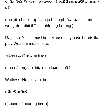
ราจีส: ใช่ครับ น่าจะเป็นเพราะร้านนี้มีวงดนตรีที่เล่นเพลง
ฝรั่ง
(raa-jìit: châi khráp. nâa jà bpen phráw ráan níi mii
wong-don-dtrii thîi lên phleeng fà-ràng.)
Rajeesh: Yep. It must be because they have bands that
play Western music here.
พนักงาน: เบียร์มาแล้วค่ะ
(phá-nák-ngaan: biia maa láaeo khâ.)
Waitress: Here's your beer.
(เสียงรินเบียร์)
((sound of pouring beer))