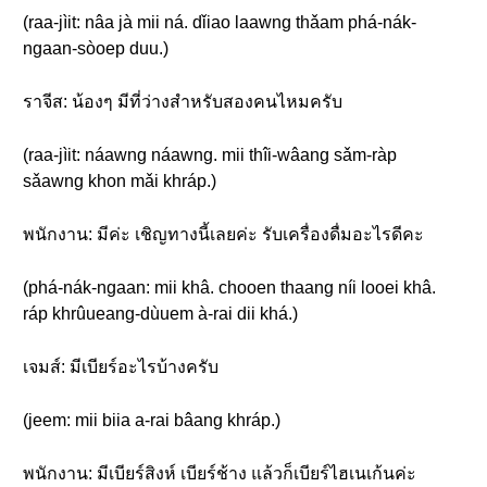
(raa-jìit: nâa jà mii ná. dǐiao laawng thǎam phá-nák-
ngaan-sòoep duu.)
ราจีส: น้องๆ มีที่ว่างสำหรับสองคนไหมครับ
(raa-jìit: náawng náawng. mii thîi-wâang sǎm-ràp
sǎawng khon mǎi khráp.)
พนักงาน: มีค่ะ เชิญทางนี้เลยค่ะ รับเครื่องดื่มอะไรดีคะ
(phá-nák-ngaan: mii khâ. chooen thaang níi looei khâ.
ráp khrûueang-dùuem à-rai dii khá.)
เจมส์: มีเบียร์อะไรบ้างครับ
(jeem: mii biia a-rai bâang khráp.)
พนักงาน: มีเบียร์สิงห์ เบียร์ช้าง แล้วก็เบียร์ไฮเนเก้นค่ะ