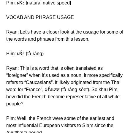
Pim: ฝรั่ง [natural native speed]
VOCAB AND PHRASE USAGE
Ryan: Let's have a closer look at the usuage for some of
the words and phrases from this lesson.
Pim: ฝรั่ง (fà-ràng)
Ryan: This is a word that is often translated as
“foreigner” when it’s used as a noun. It more specifically
refers to “Caucasians”. It likely originated from the Thai
word for “France”, ฝรั่งเศส (fà-ràng-sèet). So khru Pim,
how did the French become representative of all white
people?
Pim: Well, the French were some of the earliest and
most influential European visitors to Siam since the
Ayutthaya period.