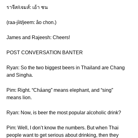
ราจีส/เจมส์: เอ้า ชน
(raa-jìit/jeem: âo chon.)
James and Rajeesh: Cheers!
POST CONVERSATION BANTER
Ryan: So the two biggest beers in Thailand are Chang
and Singha.
Pim: Right. “Cháang” means elephant, and “sing”
means lion.
Ryan: Now, is beer the most popular alcoholic drink?
Pim: Well, I don’t know the numbers. But when Thai
people want to get serious about drinking, then they