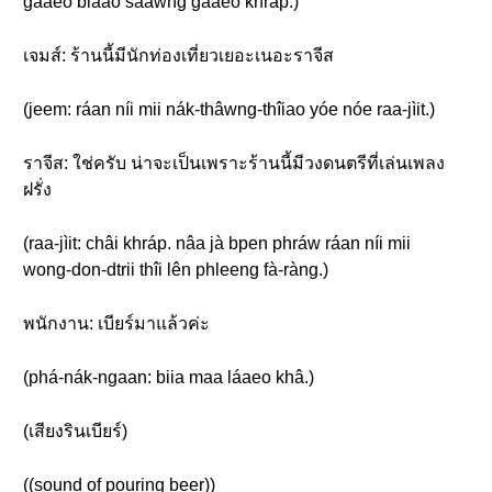
gâaeo blàao sǎawng gâaeo khráp.)
เจมส์: ร้านนี้มีนักท่องเที่ยวเยอะเนอะราจีส
(jeem: ráan níi mii nák-thâwng-thîiao yóe nóe raa-jìit.)
ราจีส: ใช่ครับ น่าจะเป็นเพราะร้านนี้มีวงดนตรีที่เล่นเพลง
ฝรั่ง
(raa-jìit: châi khráp. nâa jà bpen phráw ráan níi mii
wong-don-dtrii thîi lên phleeng fà-ràng.)
พนักงาน: เบียร์มาแล้วค่ะ
(phá-nák-ngaan: biia maa láaeo khâ.)
(เสียงรินเบียร์)
((sound of pouring beer))