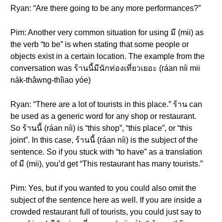
Ryan: “Are there going to be any more performances?”
Pim: Another very common situation for using มี (mii) as
the verb “to be” is when stating that some people or
objects exist in a certain location. The example from the
conversation was ร้านนี้มีนักท่องเที่ยวเยอะ (ráan níi mii
nák-thâwng-thîiao yóe)
Ryan: “There are a lot of tourists in this place.” ร้าน can
be used as a generic word for any shop or restaurant.
So ร้านนี้ (ráan níi) is “this shop”, “this place”, or “this
joint”. In this case, ร้านนี้ (ráan níi) is the subject of the
sentence. So if you stuck with “to have” as a translation
of มี (mii), you’d get “This restaurant has many tourists.”
Pim: Yes, but if you wanted to you could also omit the
subject of the sentence here as well. If you are inside a
crowded restaurant full of tourists, you could just say to