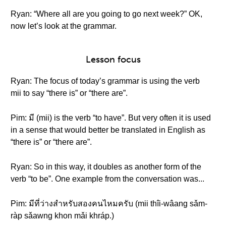
Ryan: “Where all are you going to go next week?” OK,
now let’s look at the grammar.
Lesson focus
Ryan: The focus of today’s grammar is using the verb
mii to say “there is” or “there are”.
Pim: มี (mii) is the verb “to have”. But very often it is used
in a sense that would better be translated in English as
“there is” or “there are”.
Ryan: So in this way, it doubles as another form of the
verb “to be”. One example from the conversation was...
Pim: มีที่ว่างสำหรับสองคนไหมครับ (mii thîi-wâang sǎm-
ràp sǎawng khon mǎi khráp.)