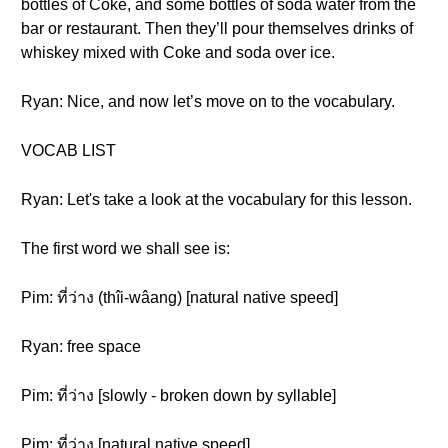
bottles of Coke, and some bottles of soda water from the
bar or restaurant. Then they’ll pour themselves drinks of
whiskey mixed with Coke and soda over ice.
Ryan: Nice, and now let’s move on to the vocabulary.
VOCAB LIST
Ryan: Let's take a look at the vocabulary for this lesson.
The first word we shall see is:
Pim: ที่ว่าง (thîi-wâang) [natural native speed]
Ryan: free space
Pim: ที่ว่าง [slowly - broken down by syllable]
Pim: ที่ว่าง [natural native speed]