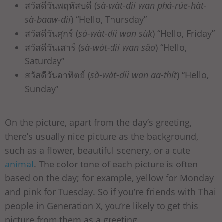
สวัสดีวันพฤหัสบดี (
sà-wàt-dii wan phá-rúe-hàt-
sà-baaw-dii
) “Hello, Thursday”
สวัสดีวันศุกร์ (
sà-wàt-dii wan sùk
) “Hello, Friday”
สวัสดีวันเสาร์ (
sà-wàt-dii wan sǎo
) “Hello,
Saturday”
สวัสดีวันอาทิตย์ (
sà-wàt-dii wan aa-thít
) “Hello,
Sunday”
On the picture, apart from the day’s greeting,
there’s usually nice picture as the background,
such as a flower, beautiful scenery, or a cute
animal
. The color tone of each picture is often
based on the day; for example, yellow for Monday
and pink for Tuesday. So if you’re friends with Thai
people in Generation X, you’re likely to get this
picture from them as a greeting.