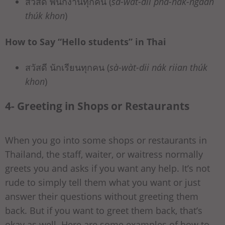
สวัสดี พนักงานทุกคน (
sà-wàt-dii phá-nák-ngaan
thúk khon
)
How to Say “Hello students” in Thai
สวัสดี นักเรียนทุกคน (
sà-wàt-dii nák riian thúk
khon
)
4- Greeting in Shops or Restaurants
When you go into some shops or restaurants in
Thailand, the staff, waiter, or waitress normally
greets you and asks if you want any help. It’s not
rude to simply tell them what you want or just
answer their questions without greeting them
back. But if you want to greet them back, that’s
okay as well. Here are some examples of how to