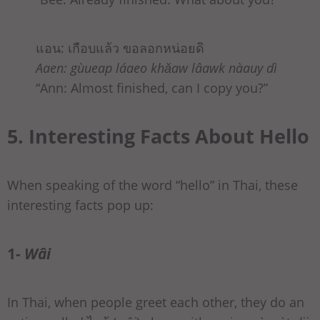
แอน: เกือบแล้ว ขอลอกหน่อยดิ
Aaen: gùueap láaeo khǎaw lâawk nàauy dì
“Ann: Almost finished, can I copy you?”
5. Interesting Facts About Hello
When speaking of the word “hello” in Thai, these
interesting facts pop up:
1-
Wâi
In Thai, when people greet each other, they do an