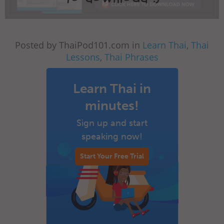
Posted by ThaiPod101.com in
Learn Thai
,
Thai
Lessons
,
Thai Phrases
Learn Thai in
minutes!
Sign up and start
speaking now!
Start Your Free Trial