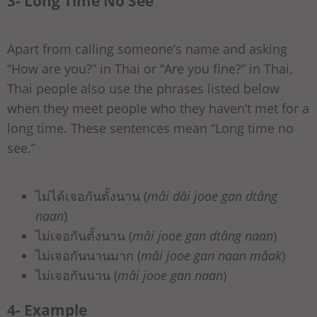
3- Long Time No See
Apart from calling someone’s name and asking
“How are you?” in Thai or “Are you fine?” in Thai,
Thai people also use the phrases listed below
when they meet people who they haven’t met for a
long time. These sentences mean “Long time no
see.”
ไม่ได้เจอกันตั้งนาน (
mâi dâi jooe gan dtâng
naan
)
ไม่เจอกันตั้งนาน (
mâi jooe gan dtâng naan
)
ไม่เจอกันนานมาก (
mâi jooe gan naan mâak
)
ไม่เจอกันนาน (
mâi jooe gan naan
)
4- Example