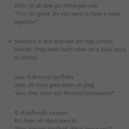
Dtrin: dii dii bpai gin khâao gan mái
“Trin: I’m good. Do you want to have a meal
together?”
Situation 2: Ann and Bee are high school
friends. They meet each other on a daily basis
at school.
แอน: บี ทำการบ้านเสร็จยัง
Aaen: Bii tham gaan-bâan sèt yang
“Ann: Bee, have you finished homework?”
บี: ทำเสร็จแล้ว แอนหละ
Bii: tham sèt láaeo Aaen là
“Bee: Already finished. What about you?”