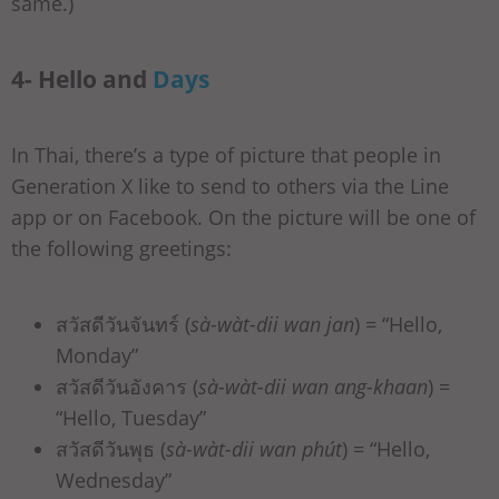
same.)
4- Hello and
Days
In Thai, there’s a type of picture that people in
Generation X like to send to others via the Line
app or on Facebook. On the picture will be one of
the following greetings:
สวัสดีวันจันทร์ (
sà-wàt-dii wan jan
) = “Hello,
Monday”
สวัสดีวันอังคาร (
sà-wàt-dii wan ang-khaan
) =
“Hello, Tuesday”
สวัสดีวันพุธ (
sà-wàt-dii wan phút
) = “Hello,
Wednesday”