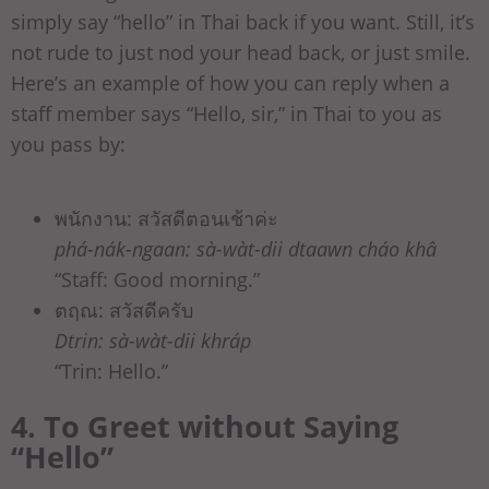
simply say “hello” in Thai back if you want. Still, it’s
not rude to just nod your head back, or just smile.
Here’s an example of how you can reply when a
staff member says “Hello, sir,” in Thai to you as
you pass by:
พนักงาน: สวัสดีตอนเช้าค่ะ
phá-nák-ngaan: sà-wàt-dii dtaawn cháo khâ
“Staff: Good morning.”
ตฤณ: สวัสดีครับ
Dtrin: sà-wàt-dii khráp
“Trin: Hello.”
4. To Greet without Saying
“Hello”