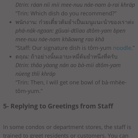
Dtrin: ráan níi mii mee-nuu náe-nam à-rai khráp
“Trin: Which dish do you recommend?”
พนักงาน: ก๋วยเตี๋ยวต้มยำเป็นเมนูแนะนำของเราค่ะ
phá-nák-ngaan: gǔuai-dtîiao dtôm-yam bpen
mee-nuu náe-nam khǎawng rao khâ
“Staff: Our signature dish is tôm-yum
noodle
.”
ตฤณ: ถ้าอย่างนั้นเอาบะหมี่ต้มยำหนึ่งที่ครับ
Dtrin: thâa yàang nán ao bà-mìi dtôm-yam
nùeng thîi khráp
“Trin: Then, I will get one bowl of bà-mhèe-
tôm-yum.”
5- Replying to Greetings from Staff
In some condos or department stores, the staff is
trained to greet residents or customers. You can