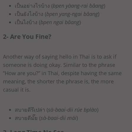
เป็นอย่างไรบ้าง (
bpen yàang-rai bâang
)
เป็นยังไงบ้าง (
bpen yang-ngai bâang
)
เป็นไงบ้าง (
bpen ngai bâang
)
2- Are You Fine?
Another way of saying hello in Thai is to ask if
someone is doing okay. Similar to the phrase
“How are you?” in Thai, despite having the same
meaning, the shorter the phrase is, the more
casual it is.
สบายดีรึเปล่า (
sà-baai-dii rúe bplào
)
สบายดีมั๊ย (
sà-baai-dii mái
)