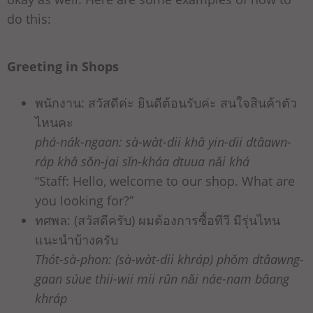
do this:
Greeting in Shops
พนักงาน: สวัสดีค่ะ ยินดีต้อนรับค่ะ สนใจสินค้าตัว
ไหนคะ
phá-nák-ngaan: sà-wàt-dii khâ yin-dii dtâawn-
ráp khâ sǒn-jai sǐn-kháa dtuua nǎi khá
“Staff: Hello, welcome to our shop. What are
you looking for?”
ทศพล: (สวัสดีครับ) ผมต้องการซื้อทีวี มีรุ่นไหน
แนะนำบ้างครับ
Thót-sà-phon: (sà-wàt-dii khráp) phǒm dtâawng-
gaan súue thii-wii mii rûn nǎi náe-nam bâang
khráp