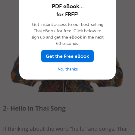
PDF eBook…
for FREE!
Get instant access to our best-selling
Thai eBook for free. Click below to
sign up and get the eBook in the next
60 seconds.
Get the Free eBook
No, thanks
2- Hello in Thai Song
If thinking about the word “hello” and songs, Thai