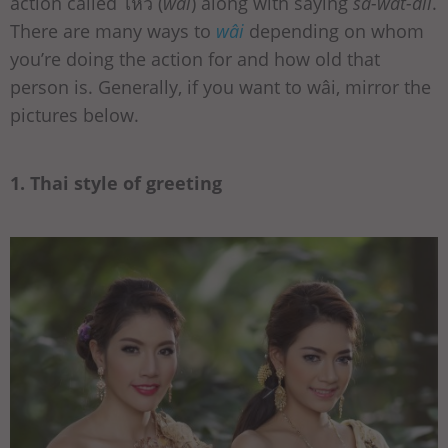
action called ไหว้ (
wâi
) along with saying
sà-wàt-dii
.
There are many ways to
wâi
depending on whom
you’re doing the action for and how old that
person is. Generally, if you want to wâi, mirror the
pictures below.
1. Thai style of greeting